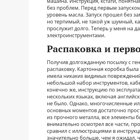
машина. Инструкция, кстати, понятная
без проблем. Перед первым запуско
уровень масла. Запуск прошел без зам
но терпимый, не такой уж шумный, ка
прослужит долго. Теперь у меня на д
электроинструментами.
Распаковка и перв
Получив долгожданную посылку с гене
распаковку. Картонная коробка была
имела никаких видимых повреждений.
небольшой набор инструментов, кабе
конечно же, инструкцию по эксплуат
нескольких языках, включая английск
не было. Однако, многочисленные и
основных моментов достаточно прост
из прочного металла, все элементы 
внимательно осмотрел все части, пр
сравнил с иллюстрациями в инструкци
значительно больше, чем я ожидал, ч