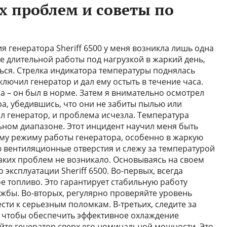
 проблем и советы по
я генератора Sheriff 6500 у меня возникла лишь одна
 длительной работы под нагрузкой в жаркий день,
ься. Стрелка индикатора температуры поднялась
ключил генератор и дал ему остыть в течение часа.
а – он был в норме. Затем я внимательно осмотрел
а, убедившись, что они не забиты пылью или
ил генератор, и проблема исчезла. Температура
ном диапазоне. Этот инцидент научил меня быть
му режиму работы генератора, особенно в жаркую
ю вентиляционные отверстия и слежу за температурой
аких проблем не возникало. Основываясь на своем
 эксплуатации Sheriff 6500. Во-первых, всегда
е топливо. Это гарантирует стабильную работу
ужбы. Во-вторых, регулярно проверяйте уровень
сти к серьезным поломкам. В-третьих, следите за
, чтобы обеспечить эффективное охлаждение
айте генератор сверх его номинальной мощности. Это