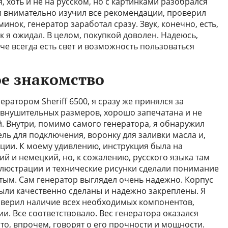
, хоть и не на русском, но с картинками разобрался
м внимательно изучил все рекомендации, проверил
инок, генератор заработал сразу. Звук, конечно, есть,
к я ожидал. В целом, покупкой доволен. Надеюсь,
аче всегда есть свет и возможность пользоваться
ое знакомство
ратором Sheriff 6500, я сразу же принялся за
 внушительных размеров, хорошо запечатана и не
 Внутри, помимо самого генератора, я обнаружил
ль для подключения, воронку для заливки масла и,
ации. К моему удивлению, инструкция была на
ий и немецкий, но, к сожалению, русского языка там
ллюстрации и технические рисунки сделали понимание
ым. Сам генератор выглядел очень надежно. Корпус
были качественно сделаны и надежно закреплены. Я
оверил наличие всех необходимых компонентов,
и. Все соответствовало. Вес генератора оказался
то, впрочем, говорят о его прочности и мощности.