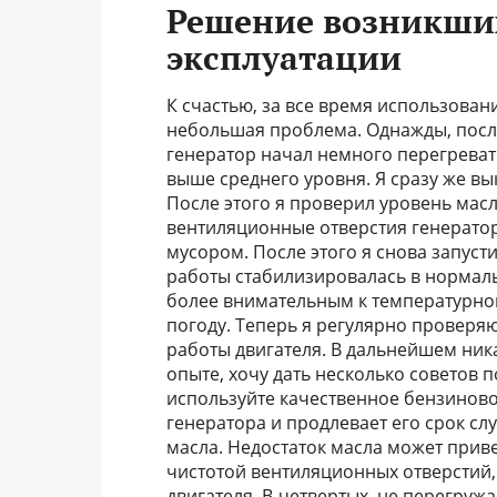
Решение возникших
эксплуатации
К счастью, за все время использовани
небольшая проблема. Однажды, после
генератор начал немного перегреват
выше среднего уровня. Я сразу же вы
После этого я проверил уровень масл
вентиляционные отверстия генератор
мусором. После этого я снова запуст
работы стабилизировалась в нормаль
более внимательным к температурно
погоду. Теперь я регулярно проверя
работы двигателя. В дальнейшем ник
опыте, хочу дать несколько советов по
используйте качественное бензиново
генератора и продлевает его срок сл
масла. Недостаток масла может приве
чистотой вентиляционных отверстий
двигателя. В-четвертых, не перегруж