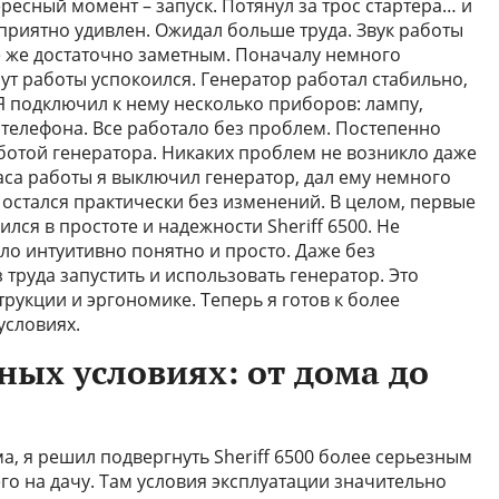
ресный момент – запуск. Потянул за трос стартера… и
 приятно удивлен. Ожидал больше труда. Звук работы
е же достаточно заметным. Поначалу немного
ут работы успокоился. Генератор работал стабильно,
Я подключил к нему несколько приборов: лампу,
 телефона. Все работало без проблем. Постепенно
аботой генератора. Никаких проблем не возникло даже
аса работы я выключил генератор, дал ему немного
 остался практически без изменений. В целом, первые
лся в простоте и надежности Sheriff 6500. Не
ло интуитивно понятно и просто. Даже без
 труда запустить и использовать генератор. Это
рукции и эргономике. Теперь я готов к более
условиях.
ных условиях: от дома до
, я решил подвергнуть Sheriff 6500 более серьезным
го на дачу. Там условия эксплуатации значительно