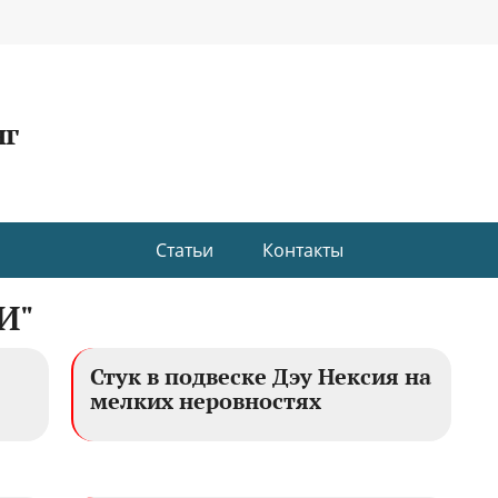
нг
Статьи
Контакты
И"
Стук в подвеске Дэу Нексия на
мелких неровностях