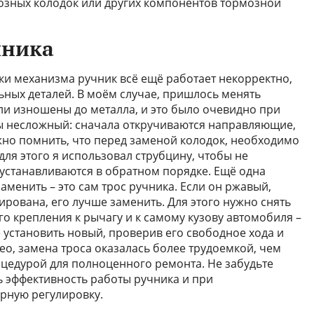
озных колодок или других компонентов тормозной
чника
ки механизма ручник всё ещё работает некорректно,
ьных деталей. В моём случае, пришлось менять
ли изношены до металла, и это было очевидно при
ы несложный: сначала откручиваются направляющие,
жно помнить, что перед заменой колодок, необходимо
ля этого я использовал струбцину, чтобы не
устанавливаются в обратном порядке. Ещё одна
аменить – это сам трос ручника. Если он ржавый,
рована, его лучше заменить. Для этого нужно снять
го крепления к рычагу и к самому кузову автомобиля –
е установить новый, проверив его свободное хода и
veo, замена троса оказалась более трудоемкой, чем
цедурой для полноценного ремонта. Не забудьте
ь эффективность работы ручника и при
рную регулировку.