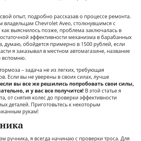
свой опыт, подробно рассказав о процессе ремонта.
м владельцам Chevrolet Aveo, столкнувшимся с
 как выяснилось позже, проблема заключалась в
достаточной эффективности механизма в барабанных
в, думаю, обойдется примерно в 1500 рублей, если
асти я заказывал в местном автомагазине, название
е вспомню.
ормоза – задача не из легких, требующая
. Если вы не уверены в своих силах, лучше
 если вы все же решились попробовать свои силы,
ельно, и у вас все получится!
В этой статье я
а, от снятия колес до проверки эффективности
ых деталей. Приготовьтесь к некоторым
чканным рукам!
чника
зм ручника, я всегда начинаю с проверки троса. Для