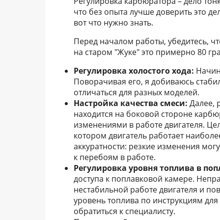
Регулировка карбюратора – дело тонк
что без опыта лучше доверить это дел
вот что нужно знать.
Перед началом работы, убедитесь, чт
на старом "Жуке" это примерно 80 гр
Регулировка холостого хода:
Начина
Поворачивая его, я добиваюсь стаби
отличаться для разных моделей.
Настройка качества смеси:
Далее, 
находится на боковой стороне карбю
изменениями в работе двигателя. Це
котором двигатель работает наиболее
аккуратности: резкие изменения мог
к перебоям в работе.
Регулировка уровня топлива в поп
доступа к поплавковой камере. Непр
нестабильной работе двигателя и п
уровень топлива по инструкциям для
обратиться к специалисту.