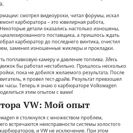
й.
ормации: смотрел видеоуроки, читал форумы, искал
ремонт карбюратора – это ювелирная работа,
 Некоторые детали оказались настолько изношены,
ециализированного поставщика, а пришлось ждать
азобрал карбюратор до последнего винтика, очистил
лем, заменил изношенные жиклеры и прокладки.
ть поплавковую камеру и давление топлива.
Здесь
 движок бы работал нестабильно. Пришлось несколько
ройки, пока не добился желаемого результата. После
вигатель, я провел тест-драйв. Результат превзошел
ак часы. Теперь я знаю о карбюраторе Volkswagen
оделиться этим опытом с вами!
тора VW: Мой опыт
swagen я столкнулся с множеством проблем,
его встречаются неисправности системы холостого
 карбюраторов, и VW не исключение. При этом