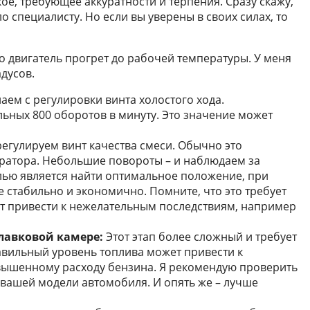
ое, требующее аккуратности и терпения. Сразу скажу,
о специалисту. Но если вы уверены в своих силах, то
о двигатель прогрет до рабочей температуры. У меня
адусов.
ем с регулировки винта холостого хода.
льных 800 оборотов в минуту. Это значение может
регулируем винт качества смеси. Обычно это
ратора. Небольшие повороты – и наблюдаем за
лью является найти оптимальное положение, при
 стабильно и экономично. Помните, что это требует
ут привести к нежелательным последствиям, например
лавковой камере:
Этот этап более сложный и требует
авильный уровень топлива может привести к
овышенному расходу бензина. Я рекомендую проверить
 вашей модели автомобиля. И опять же – лучше