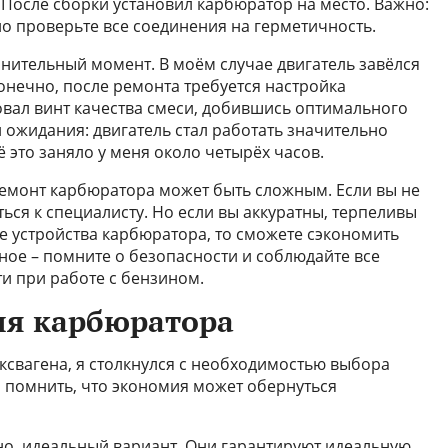
 После сборки установил карбюратор на место. Важно:
но проверьте все соединения на герметичность.
лнительный момент. В моём случае двигатель завёлся
онечно, после ремонта требуется настройка
вал винт качества смеси, добившись оптимального
 ожидания: двигатель стал работать значительно
ё это заняло у меня около четырёх часов.
емонт карбюратора может быть сложным. Если вы не
ться к специалисту. Но если вы аккуратны, терпеливы
е устройства карбюратора, то сможете сэкономить
ное – помните о безопасности и соблюдайте все
 при работе с бензином.
ля карбюратора
свагена, я столкнулся с необходимостью выбора
о помнить, что экономия может обернуться
вно, идеальный вариант. Они гарантируют идеальную