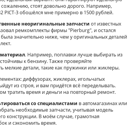
к сожалению, стоят довольно дорого. Например,
32 PICT-3 обошёлся мне примерно в 1500 рублей.
твенные неоригинальные запчасти
от известных
зовал ремкомплекты фирмы "Pierburg", и остался
м была значительно ниже, чем у оригинальных деталей
лект.
материал
. Например, поплавки лучше выбирать из
 устойчивы к бензину. Также проверяйте
ть мелкие детали, такие как пружинки или жиклеры.
ементах: диффузорах, жиклерах, игольчатых
йдут из строя, и вам придётся всё переделывать.
ом тратить время и деньги на повторный ремонт.
ьтироваться со специалистами
в автомагазинах или
обрать необходимые запчасти, учитывая модель
го конструкции. В моём случае, грамотная
ок и сэкономить время.