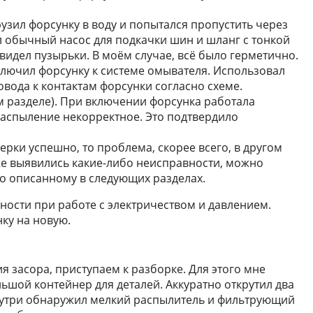
узил форсунку в воду и попытался пропустить через
л обычный насос для подкачки шин и шланг с тонкой
увидел пузырьки. В моём случае, всё было герметично.
лючил форсунку к системе омывателя. Использовал
вода к контактам форсунки согласно схеме.
 разделе). При включении форсунка работала
распыление некорректное. Это подтвердило
рки успешно, то проблема, скорее всего, в другом
же выявились какие-либо неисправности, можно
но описанному в следующих разделах.
ости при работе с электричеством и давлением.
ку на новую.
 засора, приступаем к разборке. Для этого мне
ьшой контейнер для деталей. Аккуратно открутил два
Внутри обнаружил мелкий распылитель и фильтрующий