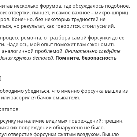
читав несколько форумов, где обсуждалось подобное.
ой: отвертки, пинцет, и самое важное – микро-шприц
ров. Конечно, без некоторых трудностей не
ся, но результат, как говорится, стоил усилий.
 процесс ремонта, от разбора самой форсунки до ее
ти. Надеюсь, мой опыт поможет вам сэкономить
 с аналогичной проблемой.
Внимательно следуйте
ения хрупких деталей.
Помните, безопасность
и
еобходимо убедиться, что именно форсунка вышла из
г или засорился бачок омывателя.
 этапов:
рсунку на наличие видимых повреждений: трещин,
 никаких повреждений обнаружено не было.
дул отверстие форсунки сжатым воздухом. Вышло