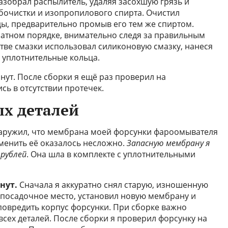
азобрал распылитель, удаляя засохшую грязь и
бочистки и изопропилового спирта. Очистил
ы, предварительно промыв его тем же спиртом.
ратном порядке, внимательно следя за правильным
стве смазки использовал силиконовую смазку, нанеся
 уплотнительные кольца.
нут. После сборки я ещё раз проверил на
ь в отсутствии протечек.
х деталей
наружил, что мембрана моей форсунки фароомывателя
аменить её оказалось несложно.
Запасную мембрану я
 рублей
. Она шла в комплекте с уплотнительными
нут.
Сначала я аккуратно снял старую, изношенную
 посадочное место, установил новую мембрану и
 повредить корпус форсунки. При сборке важно
сех деталей. После сборки я проверил форсунку на