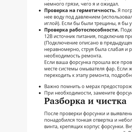
немного грязи, чего я и ожидал.
Проверка на герметичность.
Я погр
нее воду под давлением (использова
иглой). Если бы были трещины, я бы 
Проверка работоспособности.
Подк
12В источник питания, подключив про
(Подключение описано в предыдущем
неравномерно, струя была слабая и 
необходимость ремонта.
Если ваша форсунка прошла все прове
месте системы омывателя фар. Если 
переходить к этапу ремонта, подроб
Важно помнить о мерах предосторожн
При необходимости, замените форсун
Разборка и чистка
После проверки форсунки и выявления
понадобился тонкая отвертка и небол
винта, крепящих корпус форсунки. 