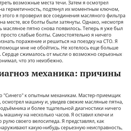
треть возможные места течи. Затем я осмотрел
 на герметичность, подтянул их моментным ключом,
е этого я проверил все соединения масляного фильтра
на месте, все болты были затянуты. Однако, несмотря
ь масляное пятно снова появилось. Теперь я уже был
 просто слабые болты. Самостоятельно я ничего
изнать поражение и решиться на поездку на СТО. Я
 помощи мне не обойтись. Не хотелось еще больше
. Сердце сжималось от мысли о возможно серьезных
онимал, что это неизбежно.
диагноз механика: причины
го "Синего" к опытным механикам. Мастер-приемщик
 осмотрел машину и, увидев свежие масляные пятна,
 подъёмника и более тщательной диагностики ничего
ь машину на несколько часов. Я оставил ключи и
 рулю своего велосипеда. Я представлял, как
наруживают какую-нибудь серьезную неисправность,