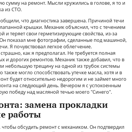
ю сумму на ремонт. Мысли кружились в голове, я то и
а из СТО.
ообщили, что диагностика завершена. Причиной течи
лапанной крышки. Механик объяснил, что с течением
й и теряет свои герметизирующие свойства, из-за
 Он показал мне фотографии, сделанные под машиной,
ечи. Я почувствовал легкое облегчение.
 страшно, как я предполагал. Не требуется полная
ых и дорогих ремонтов. Механик также добавил, что в
ли небольшую трещину на одной из трубок системы
то также могло способствовать утечке масла, хотя и в
монт будет относительно недорогим и не займет много
монта на следующий день. Вечером я с успокоенным
рую победу над масляной течью моего "Синего".
онта: замена прокладки
ые работы
, чтобы обсудить ремонт с механиком. Он подтвердил