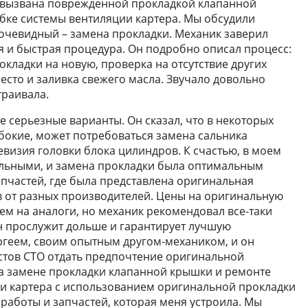
а вызвана поврежденной прокладкой клапанной
бке системы вентиляции картера. Мы обсудили
очевидный – замена прокладки. Механик заверил
я и быстрая процедура. Он подробно описал процесс:
кладки на новую, проверка на отсутствие других
есто и заливка свежего масла. Звучало довольно
траивала.
е серьезные варианты. Он сказал, что в некоторых
убокие, может потребоваться замена сальника
евизия головки блока цилиндров. К счастью, в моем
льными, и замена прокладки была оптимальным
апчастей, где была представлена оригинальная
в от разных производителей. Цены на оригинальную
ем на аналоги, но механик рекомендовал все-таки
он прослужит дольше и гарантирует лучшую
ергеем, своим опытным другом-механиком, и он
тов СТО отдать предпочтение оригинальной
 на замене прокладки клапанной крышки и ремонте
ии картера с использованием оригинальной прокладки
работы и запчастей, которая меня устроила. Мы