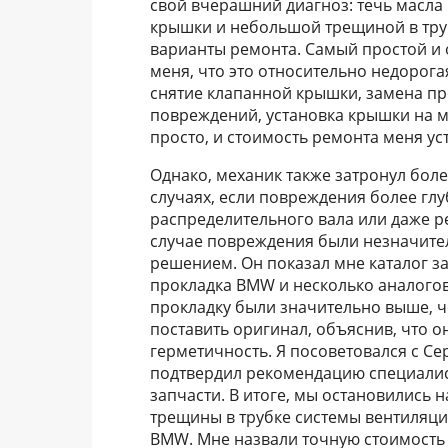
свой вчерашний диагноз: течь масл
крышки и небольшой трещиной в тру
варианты ремонта. Самый простой и 
меня, что это относительно недорога
снятие клапанной крышки, замена про
повреждений, установка крышки на м
просто, и стоимость ремонта меня ус
Однако, механик также затронул боле
случаях, если повреждения более гл
распределительного вала или даже р
случае повреждения были незначите
решением. Он показал мне каталог з
прокладка BMW и несколько аналого
прокладку были значительно выше, ч
поставить оригинал, объяснив, что 
герметичность. Я посоветовался с С
подтвердил рекомендацию специалис
запчасти. В итоге, мы остановились
трещины в трубке системы вентиляц
BMW. Мне назвали точную стоимость 