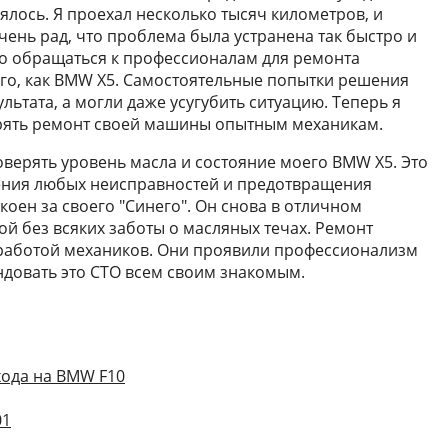
лось. Я проехал несколько тысяч километров, и
чень рад, что проблема была устранена так быстро и
но обращаться к профессионалам для ремонта
го, как BMW X5. Самостоятельные попытки решения
льтата, а могли даже усугубить ситуацию. Теперь я
ерять ремонт своей машины опытным механикам.
верять уровень масла и состояние моего BMW X5. Это
ения любых неисправностей и предотвращения
коен за своего "Синего". Он снова в отличном
дой без всяких заботы о масляных течах. Ремонт
 работой механиков. Они проявили профессионализм
ндовать это СТО всем своим знакомым.
хода на BMW F10
01