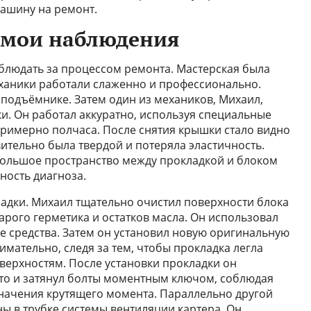
машину на ремонт.
 мои наблюдения
аблюдать за процессом ремонта. Мастерская была
ханики работали слаженно и профессионально.
подъёмнике. Затем один из механиков, Михаил,
и. Он работал аккуратно, используя специальные
примерно полчаса. После снятия крышки стало видно
ительно была твердой и потеряла эластичность.
большое пространство между прокладкой и блоком
ность диагноза.
адки. Михаил тщательно очистил поверхности блока
арого герметика и остатков масла. Он использовал
 средства. Затем он установил новую оригинальную
мательно, следя за тем, чтобы прокладка легла
оверхностям. После установки прокладки он
то и затянул болты моментным ключом, соблюдая
ачения крутящего момента. Параллельно другой
 в трубке системы вентиляции картера. Он