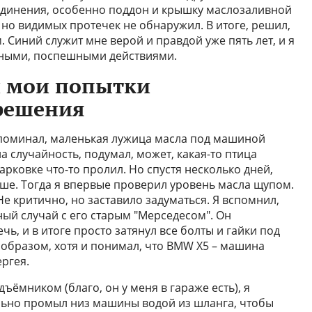
единения, особенно поддон и крышку маслозаливной
но видимых протечек не обнаружил. В итоге, решил,
. Синий служит мне верой и правдой уже пять лет, и я
ьными, поспешными действиями.
и мои попытки
решения
упоминал, маленькая лужица масла под машиной
на случайность, подумал, может, какая-то птица
парковке что-то пролил. Но спустя несколько дней,
ьше. Тогда я впервые проверил уровень масла щупом.
е критично, но заставило задуматься. Я вспомнил,
бный случай с его старым "Мерседесом". Он
чь, и в итоге просто затянул все болты и гайки под
образом, хотя и понимал, что BMW X5 – машина
ргея.
ёмником (благо, он у меня в гараже есть), я
ельно промыл низ машины водой из шланга, чтобы