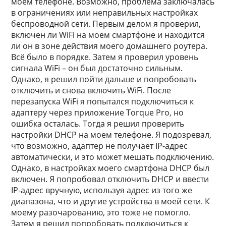
моем телефоне. Возможно, проблема заключалась
в ограничениях или неправильных настройках
беспроводной сети. Первым делом я проверил,
включен ли WiFi на моем смартфоне и находится
ли он в зоне действия моего домашнего роутера.
Всё было в порядке. Затем я проверил уровень
сигнала WiFi – он был достаточно сильным.
Однако, я решил пойти дальше и попробовать
отключить и снова включить WiFi. После
перезапуска WiFi я попытался подключиться к
адаптеру через приложение Torque Pro, но
ошибка осталась. Тогда я решил проверить
настройки DHCP на моем телефоне. Я подозревал,
что возможно, адаптер не получает IP-адрес
автоматически, и это может мешать подключению.
Однако, в настройках моего смартфона DHCP был
включен. Я попробовал отключить DHCP и ввести
IP-адрес вручную, используя адрес из того же
диапазона, что и другие устройства в моей сети. К
моему разочарованию, это тоже не помогло.
Затем я решил попробовать подключиться к