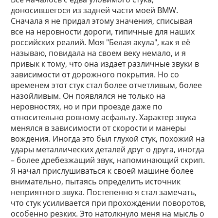
доносившегося из задней части моей BMW.
Сначала я не придал этому значения, списывая
все на неровности дороги, типичные для наших
российских реалий. Моя "Белая акула", как я её
называю, повидала на своем веку немало, и я
привык к тому, что она издает различные звуки в
зависимости от дорожного покрытия. Но со
временем этот стук стал более отчетливым, более
назойливым. Он появлялся не только на
неровностях, но и при проезде даже по
относительно ровному асфальту. Характер звука
менялся в зависимости от скорости и манеры
вождения. Иногда это был глухой стук, похожий на
удары металлических деталей друг о друга, иногда
– более дребезжащий звук, напоминающий скрип.
Я начал прислушиваться к своей машине более
внимательно, пытаясь определить источник
неприятного звука. Постепенно я стал замечать,
что стук усиливается при прохождении поворотов,
особенно резких. Это натолкнуло меня на мысль о