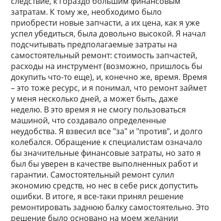
следствие, к гораздо большим финансовым
затратам. К тому же, необходимо было
приобрести новые запчасти, а их цена, как я уже
успел убедиться, была довольно высокой. Я начал
подсчитывать предполагаемые затраты на
самостоятельный ремонт: стоимость запчастей,
расходы на инструмент (возможно, пришлось бы
докупить что-то еще), и, конечно же, время. Время
– это тоже ресурс, и я понимал, что ремонт займет
у меня несколько дней, а может быть, даже
неделю. В это время я не смогу пользоваться
машиной, что создавало определенные
неудобства. Я взвесил все "за" и "против", и долго
колебался. Обращение к специалистам означало
бы значительные финансовые затраты, но зато я
был бы уверен в качестве выполненных работ и
гарантии. Самостоятельный ремонт сулил
экономию средств, но нес в себе риск допустить
ошибки. В итоге, я все-таки принял решение
ремонтировать заднюю балку самостоятельно. Это
решение было основано на моем желании