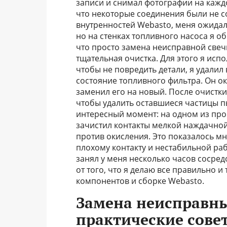
записи и снимал фотографии на кажд
что некоторые соединения были не с
внутренностей Webasto, меня ожидал
но на стенках топливного насоса я 
что просто замена неисправной свеч
тщательная очистка. Для этого я испо
чтобы не повредить детали, я удалил
состояние топливного фильтра. Он о
заменил его на новый. После очистки
чтобы удалить оставшиеся частицы п
интересный момент: на одном из про
зачистил контакты мелкой наждачно
против окисления. Это показалось м
плохому контакту и нестабильной раб
занял у меня несколько часов сосре
от того, что я делаю все правильно и
компонентов и сборке Webasto.
Замена неисправн
практические сове