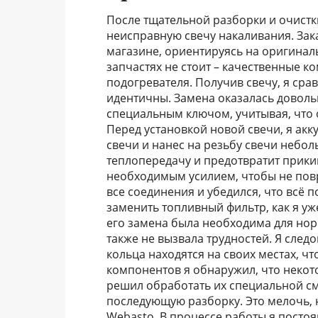
После тщательной разборки и очист
неисправную свечу накаливания. Зака
магазине, ориентируясь на оригиналь
запчастях не стоит – качественные 
подогревателя. Получив свечу, я сра
идентичны. Замена оказалась доволь
специальным ключом, учитывая, что 
Перед установкой новой свечи, я акк
свечи и нанес на резьбу свечи небо
теплопередачу и предотвратит прики
необходимым усилием, чтобы не повр
все соединения и убедился, что всё 
заменить топливный фильтр, как я уж
его замена была необходима для нор
также не вызвала трудностей. Я след
кольца находятся на своих местах, ч
компонентов я обнаружил, что некот
решил обработать их специальной см
последующую разборку. Это мелочь, 
Webasto. В процессе работы я постоя