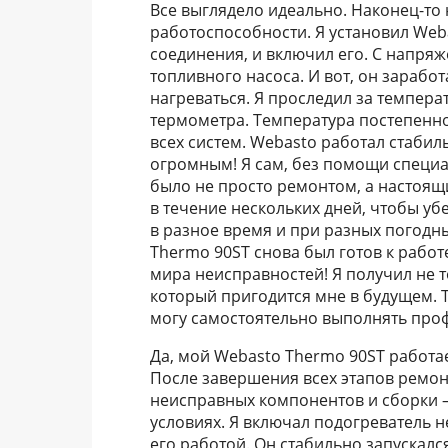
Все выглядело идеально. Наконец-то
работоспособности. Я установил Web
соединения, и включил его. С напряж
топливного насоса. И вот, он зарабо
нагреваться. Я проследил за темпе
термометра. Температура постепенно
всех систем. Webasto работал стабил
огромным! Я сам, без помощи специа
было не просто ремонтом, а настоящ
в течение нескольких дней, чтобы уб
в разное время и при разных погодны
Thermo 90ST снова был готов к рабо
мира неисправностей! Я получил не 
который пригодится мне в будущем. Т
могу самостоятельно выполнять проф
Да, мой Webasto Thermo 90ST работае
После завершения всех этапов ремонт
неисправных компонентов и сборки –
условиях. Я включал подогреватель н
его работой. Он стабильно запускал