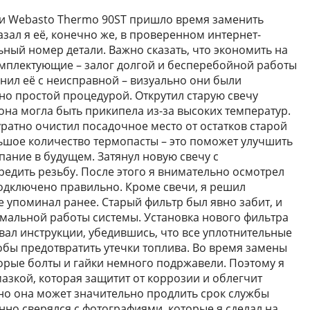
ки Webasto Thermo 90ST пришло время заменить
зал я её, конечно же, в проверенном интернет-
ный номер детали. Важно сказать, что экономить на
комплектующие – залог долгой и бесперебойной работы
внил её с неисправной – визуально они были
но простой процедурой. Открутил старую свечу
она могла быть прикипела из-за высоких температур.
уратно очистил посадочное место от остатков старой
льшое количество термопасты – это поможет улучшить
пание в будущем. Затянул новую свечу с
едить резьбу. После этого я внимательно осмотрел
подключено правильно. Кроме свечи, я решил
е упоминал ранее. Старый фильтр был явно забит, и
мальной работы системы. Установка нового фильтра
овал инструкции, убедившись, что все уплотнительные
тобы предотвратить утечки топлива. Во время замены
орые болты и гайки немного подржавели. Поэтому я
азкой, которая защитит от коррозии и облегчит
но она может значительно продлить срок службы
нно сверялся с фотографиями, которые я сделал на