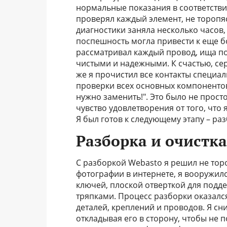
нормальные показания в соответстви
проверял каждый элемент, не торопяс
диагностики заняла несколько часов
поспешность могла привести к еще 
рассматривал каждый провод, ища п
чистыми и надежными. К счастью, се
же я прочистил все контакты специа
проверки всех основных компонентов,
нужно заменить!". Это было не прост
чувство удовлетворения от того, что
Я был готов к следующему этапу – ра
Разборка и очистка
С разборкой Webasto я решил не тор
фотографии в интернете, я вооружил
ключей, плоской отверткой для подд
тряпками. Процесс разборки оказалс
деталей, креплений и проводов. Я сн
откладывая его в сторону, чтобы не 