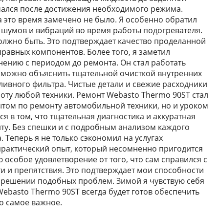
чался после достижения необходимого режима.
а это время замечено не было. Я особенно обратил
 шумов и вибраций во время работы подогревателя.
должно быть. Это подтверждает качество проделанной
равных компонентов. Более того, я заметил
нению с периодом до ремонта. Он стал работать
о можно объяснить тщательной очисткой внутренних
ливного фильтра. Чистые детали и свежие расходники
оту любой техники. Ремонт Webasto Thermo 90ST стал
ытом по ремонту автомобильной техники, но и уроком
ся в том, что тщательная диагностика и аккуратная
нту. Без спешки и с подробным анализом каждого
. Теперь я не только сэкономил на услугах
практический опыт, который несомненно пригодится
ю особое удовлетворение от того, что сам справился с
ти и препятствия. Это подтверждает мои способности
ри решении подобных проблем. Зимой я чувствую себя
Webasto Thermo 90ST всегда будет готов обеспечить
о самое важное.