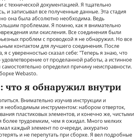
и с технической документацией. Я тщательно
ь, и записывал все полученные данные. Эта стадия
, но она была абсолютно необходима. Ведь
большим проблемам. Я помню, как я внимательно
овреждения или окисления. Все соединения были
рьезных проблем с проводкой я не обнаружил. Но все
льным контактом для лучшего соединения. После
 я с уверенностью сказал себе: "Теперь я знаю, что
о удовлетворение от проделанной работы, а истинное
 я самостоятельно определил причину неисправности.
зборке Webasto.
: что я обнаружил внутри
опиться. Внимательно изучив инструкции и
ся необходимым инструментом: набором отверток,
евания пластиковых элементов, и конечно же, чистыми
я более трудоемким, чем я ожидал. Много мелких
имал каждый элемент по очереди, аккуратно
потерять и не перепутать при сборке. Я вел подробные