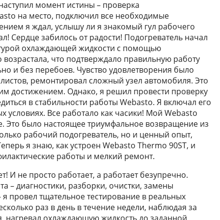
 наступил момент истины – проверка
asto на место, подключил все необходимые
ением я ждал, услышу ли я знакомый гул рабочего
тал! Сердце забилось от радости! Подогреватель начал
ратурой охлаждающей жидкости с помощью
 возрастала, что подтверждало правильную работу
ьно и без перебоев. Чувство удовлетворения было
листов, ремонтировал сложный узел автомобиля. Это
им достижением. Однако, я решил провести проверку
едиться в стабильности работы Webasto. Я включал его
х условиях. Все работало как часики! Мой Webasto
те. Это было настоящее триумфальное возвращение из
только рабочий подогреватель, но и ценный опыт,
еперь я знаю, как устроен Webasto Thermo 90ST, и
илактические работы и мелкий ремонт.
т! И не просто работает, а работает безупречно.
а – диагностики, разборки, очистки, замены
 я провел тщательное тестирование в реальных
есколько раз в день в течение недели, наблюдая за
ся, нагревал охлаждающую жидкость до заданной