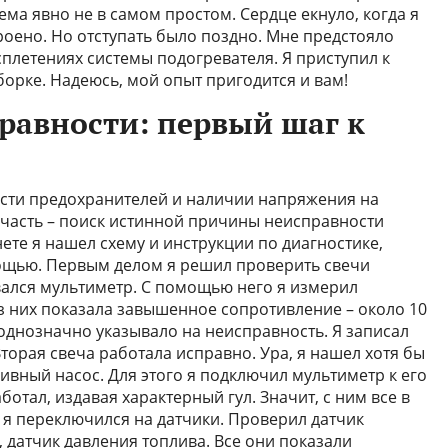
ма явно не в самом простом. Сердце екнуло, когда я
троено. Но отступать было поздно. Мне предстояло
плетениях системы подогревателя. Я приступил к
борке. Надеюсь, мой опыт пригодится и вам!
равности: первый шаг к
ности предохранителей и наличии напряжения на
 часть – поиск истинной причины неисправности
ете я нашел схему и инструкции по диагностике,
щью. Первым делом я решил проверить свечи
вался мультиметр. С помощью него я измерил
з них показала завышенное сопротивление – около 10
 однозначно указывало на неисправность. Я записал
Вторая свеча работала исправно. Ура, я нашел хотя бы
ивный насос. Для этого я подключил мультиметр к его
отал, издавая характерный гул. Значит, с ним все в
 я переключился на датчики. Проверил датчик
датчик давления топлива. Все они показали