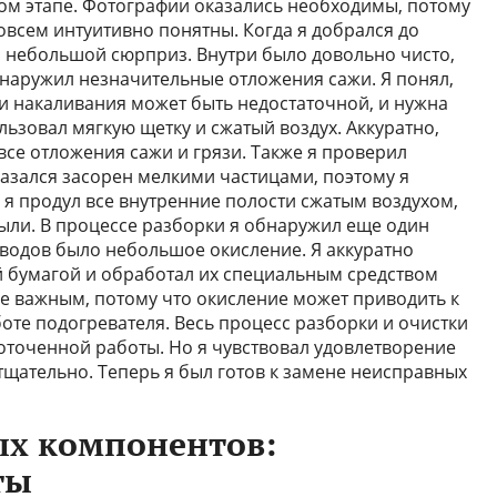
ом этапе. Фотографии оказались необходимы, потому
овсем интуитивно понятны. Когда я добрался до
 небольшой сюрприз. Внутри было довольно чисто,
обнаружил незначительные отложения сажи. Я понял,
и накаливания может быть недостаточной, и нужна
льзовал мягкую щетку и сжатый воздух. Аккуратно,
 все отложения сажи и грязи. Также я проверил
казался засорен мелкими частицами, поэтому я
 я продул все внутренние полости сжатым воздухом,
ыли. В процессе разборки я обнаружил еще один
водов было небольшое окисление. Я аккуратно
й бумагой и обработал их специальным средством
не важным, потому что окисление может приводить к
оте подогревателя. Весь процесс разборки и очистки
доточенной работы. Но я чувствовал удовлетворение
 тщательно. Теперь я был готов к замене неисправных
ых компонентов:
ты