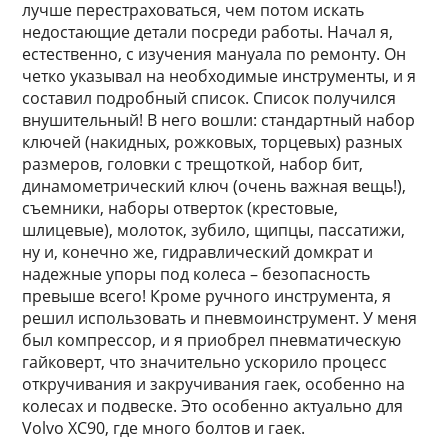
лучше перестраховаться, чем потом искать
недостающие детали посреди работы. Начал я,
естественно, с изучения мануала по ремонту. Он
четко указывал на необходимые инструменты, и я
составил подробный список. Список получился
внушительный! В него вошли: стандартный набор
ключей (накидных, рожковых, торцевых) разных
размеров, головки с трещоткой, набор бит,
динамометрический ключ (очень важная вещь!),
съемники, наборы отверток (крестовые,
шлицевые), молоток, зубило, щипцы, пассатижи,
ну и, конечно же, гидравлический домкрат и
надежные упоры под колеса – безопасность
превыше всего! Кроме ручного инструмента, я
решил использовать и пневмоинструмент. У меня
был компрессор, и я приобрел пневматическую
гайковерт, что значительно ускорило процесс
откручивания и закручивания гаек, особенно на
колесах и подвеске. Это особенно актуально для
Volvo XC90, где много болтов и гаек.