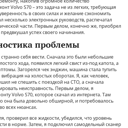
ремонту, накопив огромное количество
онт Volvo S70 – это задача не из легких, требующая
уверенность в своих силах и желание сэкономить
ал несколько электронных руководств, распечатал
тической части. Первым делом, конечно же, приобрел
 предвкушал успех своего начинания.
ностика проблемы
л странно себя вести. Сначала это были небольшие
стого хода, появился легкий свист из-под капота, а
птомы. Загорелся чек энджин, машина стала тупить
 вибрация на холостых оборотах. Я, как человек,
ил не спешить с поездкой на СТО, а сначала
ировать неисправность. Первым делом, я
нту Volvo S70, которое скачал из интернета. Там
о она была довольно обширной, и потребовалось
во всех нюансах.
я, проверил все жидкости, убедился, что уровень
сти в норме. Затем, я подключил самодельный сканер