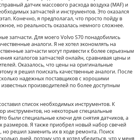
справный датчик массового расхода воздуха (MAF) и
еобходимых запчастей и инструментов. Это оказался
этап. Конечно, я предполагал, что просто пойду в
ужное, но реальность оказалась немного сложнее.
ые запчасти. Для моего Volvo S70 понадобились
чественные аналоги. Я не хотел экономлять на
чественные запчасти могут привести к более серьезным
ения каталогов запчастей онлайн, сравнивая цены и
телей. Оказалось, что цены на оригинальные
этому я решил поискать качественные аналоги. После
есколько надежных поставщиков с хорошими
 известных производителей по более доступным
 составил список необходимых инструментов. К
бор инструментов, но некоторые специальные
то были специальные ключи для снятия датчиков, а
х размеров. Я также приобрел новый набор свечей
, но решил заменить их в ходе ремонта. Поиск
олько дней, потому что я хотел убедиться, что у меня