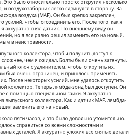
. Это было относительно просто: открутил несколько
, и воздухозаборник легко сдвинулся в сторону. За
асхода воздуха (MAF). Он был крепко закреплен,
усилий, чтобы отсоединить его. После того, как я
 я аккуратно снял датчик. По внешнему виду он
ний, но я все равно решил заменить его на новый,
емым в неисправности.
ускного коллектора, чтобы получить доступ к
 сложнее, чем я ожидал. Болты были очень затянуты,
льный ключ с удлинителем, чтобы открутить их.
там был очень ограничен, и пришлось применять
 их. После некоторых усилий, мне удалось открутить
кной коллектор. Теперь лямбда-зонд был доступен. Он
ре с помощью специальной гайки. Я аккуратно
из выпускного коллектора. Как и датчик MAF, лямбда-
решил заменить его на новый.
около пяти часов, и это было довольно утомительно.
удалось справиться со всеми сложностями и
вных деталей. Я аккуратно уложил все снятые детали