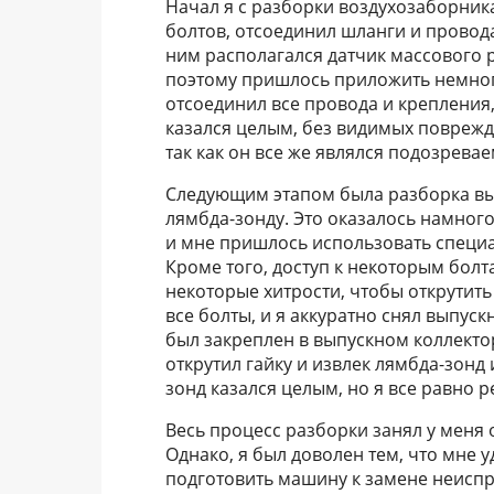
Начал я с разборки воздухозаборника
болтов, отсоединил шланги и провода
ним располагался датчик массового р
поэтому пришлось приложить немного 
отсоединил все провода и крепления,
казался целым, без видимых поврежде
так как он все же являлся подозрева
Следующим этапом была разборка вып
лямбда-зонду. Это оказалось намного
и мне пришлось использовать специа
Кроме того, доступ к некоторым бол
некоторые хитрости, чтобы открутить
все болты, и я аккуратно снял выпус
был закреплен в выпускном коллекто
открутил гайку и извлек лямбда-зонд 
зонд казался целым, но я все равно 
Весь процесс разборки занял у меня 
Однако, я был доволен тем, что мне 
подготовить машину к замене неиспра