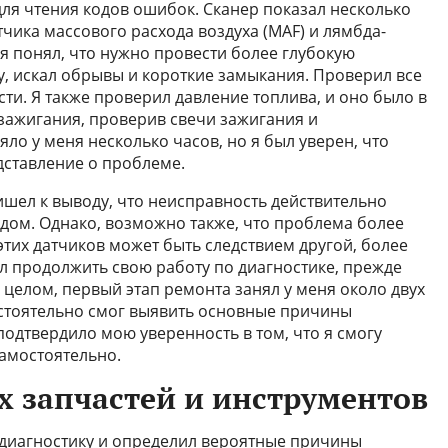
для чтения кодов ошибок. Сканер показал несколько
тчика массового расхода воздуха (MAF) и лямбда-
 я понял, что нужно провести более глубокую
у, искал обрывы и короткие замыкания. Проверил все
сти. Я также проверил давление топлива, и оно было в
 зажигания, проверив свечи зажигания и
ло у меня несколько часов, но я был уверен, что
дставление о проблеме.
ришел к выводу, что неисправность действительно
ндом. Однако, возможно также, что проблема более
этих датчиков может быть следствием другой, более
л продолжить свою работу по диагностике, прежде
В целом, первый этап ремонта занял у меня около двух
мостоятельно смог выявить основные причины
 подтвердило мою уверенность в том, что я смогу
амостоятельно.
 запчастей и инструментов
ю диагностику и определил вероятные причины