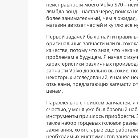
неисправности моего Volvo S70 – неи
лямбда-зонд – настал черед поиска н
более занимательный, чем я ожидал, 
магазин автозапчастей и куплю все н
Первой задачей было найти правильн
оригинальные запчасти или высокока
качестве, потому что знал, что нека
проблемам в будущем. Я начал с изуч
характеристики различных производи
запчасти Volvo довольно высокие, по
некоторых исследований, я нашел н
отзывами, предлагающих запчасти от
ценам.
Параллельно с поиском запчастей, я
счастью, у меня уже был базовый на
инструменты пришлось приобрести. Э
также набор торцевых головок разны
зажигания, хотя старые еще работали
необходимых инструментов занял неск