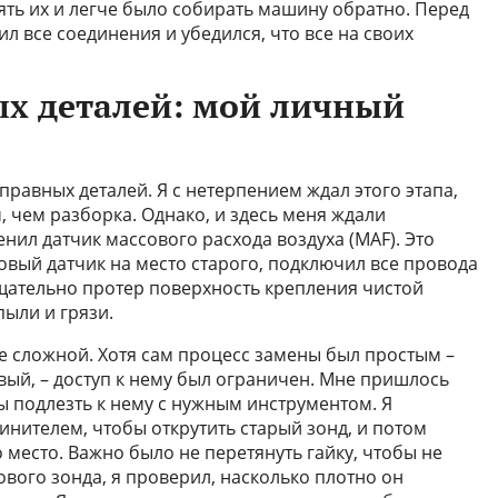
ять их и легче было собирать машину обратно. Перед
л все соединения и убедился, что все на своих
х деталей: мой личный
равных деталей. Я с нетерпением ждал этого этапа,
, чем разборка. Однако, и здесь меня ждали
нил датчик массового расхода воздуха (MAF). Это
овый датчик на место старого, подключил все провода
тщательно протер поверхность крепления чистой
ыли и грязи.
е сложной. Хотя сам процесс замены был простым –
овый, – доступ к нему был ограничен. Мне пришлось
ы подлезть к нему с нужным инструментом. Я
инителем, чтобы открутить старый зонд, и потом
о место. Важно было не перетянуть гайку, чтобы не
ового зонда, я проверил, насколько плотно он