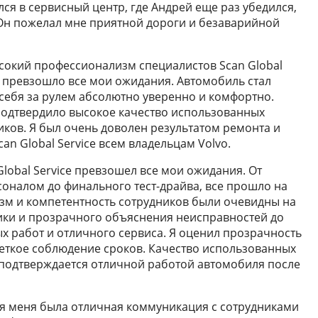
лся в сервисный центр, где Андрей еще раз убедился,
 Он пожелал мне приятной дороги и безаварийной
сокий профессионализм специалистов Scan Global
т превзошло все мои ожидания. Автомобиль стал
 себя за рулем абсолютно уверенно и комфортно.
подтвердило высокое качество использованных
ков. Я был очень доволен результатом ремонта и
can Global Service всем владельцам Volvo.
Global Service превзошел все мои ожидания. От
соналом до финального тест-драйва, все прошло на
м и компетентность сотрудников были очевидны на
тики и прозрачного объяснения неисправностей до
 работ и отличного сервиса. Я оценил прозрачность
четкое соблюдение сроков. Качество использованных
о подтверждается отличной работой автомобиля после
я меня была отличная коммуникация с сотрудниками