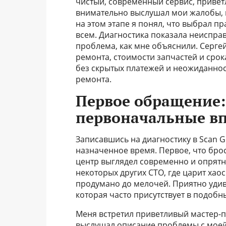
чистый, современный сервис, привет
внимательно выслушал мои жалобы, п
на этом этапе я понял, что выбрал п
всем. Диагностика показала неисправ
проблема, как мне объяснили. Серге
ремонта, стоимости запчастей и срок
без скрытых платежей и неожиданнос
ремонта.
Первое обращение:
первоначальные в
Записавшись на диагностику в Scan Gl
назначенное время. Первое, что брос
центр выглядел современно и опрятно
некоторых других СТО, где царит хао
продумано до мелочей. Приятно удиви
которая часто присутствует в подобн
Меня встретил приветливый мастер-п
выслушал описание проблемы с моей 