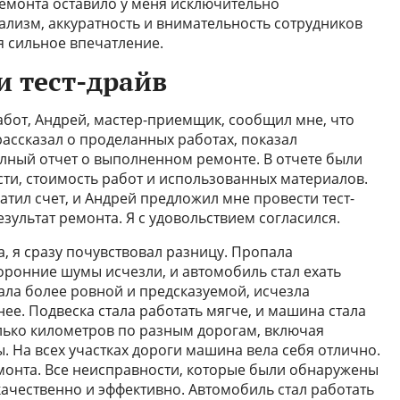
емонта оставило у меня исключительно
лизм, аккуратность и внимательность сотрудников
ня сильное впечатление.
и тест-драйв
бот, Андрей, мастер-приемщик, сообщил мне, что
рассказал о проделанных работах, показал
лный отчет о выполненном ремонте. В отчете были
сти, стоимость работ и использованных материалов.
атил счет, и Андрей предложил мне провести тест-
езультат ремонта. Я с удовольствием согласился.
, я сразу почувствовал разницу. Пропала
оронние шумы исчезли, и автомобиль стал ехать
ала более ровной и предсказуемой, исчезла
ее. Подвеска стала работать мягче, и машина стала
лько километров по разным дорогам, включая
. На всех участках дороги машина вела себя отлично.
монта. Все неисправности, которые были обнаружены
качественно и эффективно. Автомобиль стал работать