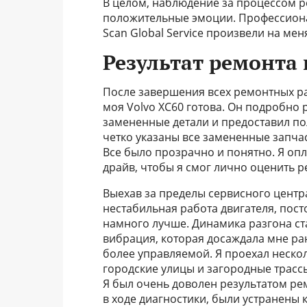
В целом, наблюдение за процессом р
положительные эмоции. Профессиона
Scan Global Service произвели на ме
Результат ремонта 
После завершения всех ремонтных ра
моя Volvo XC60 готова. Он подробно 
замененные детали и предоставил по
четко указаны все замененные запча
Все было прозрачно и понятно. Я опл
драйв, чтобы я смог лично оценить р
Выехав за пределы сервисного центра
нестабильная работа двигателя, пост
намного лучше. Динамика разгона ст
вибрация, которая досаждала мне ран
более управляемой. Я проехал неско
городские улицы и загородные трассы
Я был очень доволен результатом ре
в ходе диагностики, были устранены 