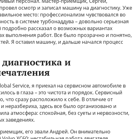
ливый персонал. Мастер-приемщик, Сергей,
ровел осмотр и записал машину на диагностику. Уже
равильное место: профессионализм чувствовался во
ность в системе турбонаддува – довольно серьезная
й подробно рассказал о возможных вариантах
ах выполнения работ. Все было прозрачно и понятно,
тей. Я оставил машину, и дальше начался процесс
 диагностика и
печатления
obal Service, я приехал на сервисном автомобиле в
илось в глаза – это чистота и порядок. Сервисный
, что сразу расположило к себе. В отличие от
с и неразбериха, здесь все было организовано и
ла атмосфера: спокойная, без суеты и нервозности,
ых заведениях.
риемщик, его звали Андрей. Он внимательно
Volvo XC60: нестабильная работа двигателя,