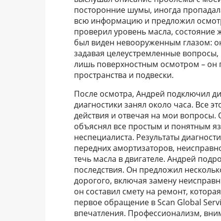
посторонние шумы, иногда пропадала
всю информацию и предложил осмотр
проверил уровень масла, состояние 
был виден невооруженным глазом: он
задавая целеустремленные вопросы, 
лишь поверхностным осмотром – он 
пространства и подвески.
После осмотра, Андрей подключил ди
диагностики занял около часа. Все э
действия и отвечая на мои вопросы.
объяснял все простым и понятным яз
неспециалиста. Результаты диагност
передних амортизаторов, неисправно
течь масла в двигателе. Андрей под
последствия. Он предложил нескольк
дорогого, включая замену неисправн
он составил смету на ремонт, котора
первое обращение в Scan Global Serv
впечатления. Профессионализм, внима