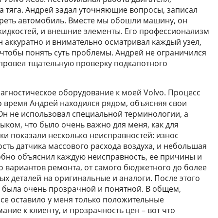
 тяга. Андрей задал уточняющие вопросы, записал
еть автомобиль. Вместе мы обошли машину, он
жидкостей, и внешние элементы. Его профессионализм
 аккуратно и внимательно осматривал каждый узел,
чтобы понять суть проблемы. Андрей не ограничился
провел тщательную проверку подкапотного
агностическое оборудование к моей Volvo. Процесс
то время Андрей находился рядом, объясняя свои
 Он не использовал специальной терминологии, а
ыком, что было очень важно для меня, как для
ики показали несколько неисправностей: износ
сть датчика массового расхода воздуха, и небольшая
робно объяснил каждую неисправность, ее причины и
о вариантов ремонта, от самого бюджетного до более
ых деталей на оригинальные и аналоги. После этого
я была очень прозрачной и понятной. В общем,
ice оставило у меня только положительные
ние к клиенту, и прозрачность цен – вот что