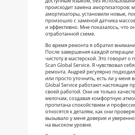
доступным языком, без использовани
происходит замена амортизаторов: 
амортизаторы, установили новые, пос
произошло с заменой датчика массов
и эффективно. Мне показалось, что о
отработанной схеме.
Во время ремонта я обратил внимани
После завершения каждой операции 
чистоту в мастерской. Это говорит о
Scan Global Service. Я чувствовал с
ремонта. Андрей регулярно подходил 
или просто уточнить, есть ли у меня 
Global Service работают настоящие п
своей работой. Они не только качес
мелочам, создавая комфортную атмос
пропитана спокойствием и профессио
относятся к деталям, как они провер
вызывало у меня доверие и уверенно
на высоком уровне.