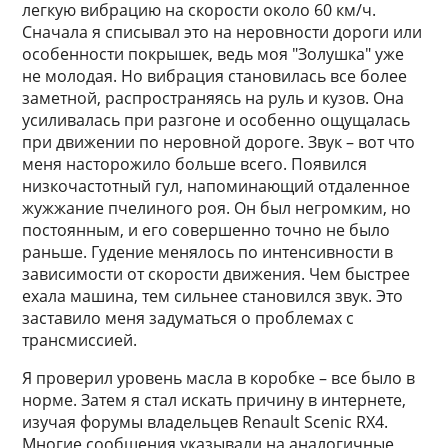
легкую вибрацию на скорости около 60 км/ч.
Сначала я списывал это на неровности дороги или
особенности покрышек, ведь моя "Золушка" уже
не молодая. Но вибрация становилась все более
заметной, распространяясь на руль и кузов. Она
усиливалась при разгоне и особенно ощущалась
при движении по неровной дороге. Звук – вот что
меня насторожило больше всего. Появился
низкочастотный гул, напоминающий отдаленное
жужжание пчелиного роя. Он был негромким, но
постоянным, и его совершенно точно не было
раньше. Гудение менялось по интенсивности в
зависимости от скорости движения. Чем быстрее
ехала машина, тем сильнее становился звук. Это
заставило меня задуматься о проблемах с
трансмиссией.
Я проверил уровень масла в коробке – все было в
норме. Затем я стал искать причину в интернете,
изучая форумы владельцев Renault Scenic RX4.
Многие сообщения указывали на аналогичные