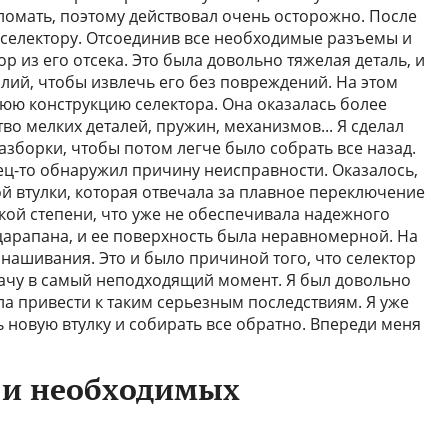
сломать, поэтому действовал очень осторожно. После
к селектору. Отсоединив все необходимые разъемы и
ор из его отсека. Это была довольно тяжелая деталь, и
ий, чтобы извлечь его без повреждений. На этом
нюю конструкцию селектора. Она оказалась более
во мелких деталей, пружин, механизмов... Я сделал
зборки, чтобы потом легче было собрать все назад.
ец-то обнаружил причину неисправности. Оказалось,
й втулки, которая отвечала за плавное переключение
кой степени, что уже не обеспечивала надежного
арапана, и ее поверхность была неравномерной. На
нашивания. Это и было причиной того, что селектор
ачу в самый неподходящий момент. Я был довольно
гла привести к таким серьезным последствиям. Я уже
ь новую втулку и собирать все обратно. Впереди меня
 и необходимых