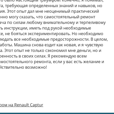
то было настоящим триумфом! Конечно, я понимал,
та, требующая определенных знаний и навыков, но
ия. Этот опыт дал мне неоценимый практический
нно могу сказать, что самостоятельный ремонт
дача по силам любому внимательному и терпеливому
ить инструкции, иметь под рукой необходимые
же, не бояться экспериментировать. Но необходимо
людать все необходимые предосторожности. В целом,
аботы. Машина снова ездит как новая, и я чувствую
. Этот опыт не только сэкономил мне деньги, но и
ренность в своих силах. Я рекомендую всем
мостоятельного ремонта, если у вас есть желание и
йствительно возможно!
ом на Renault Captur