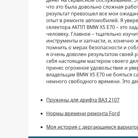
денег на сервисном обслуживании. Э
что это была довольно сложная рабо
результат превзошел все мои ожидан
опыт в ремонте автомобилей. Я увере
селектора АКПП BMW X5 E70 – это за
человеку. Главное – тщательно изуч
инструменты и запчасти, и, конечно 
помнить о мерах безопасности и соб
я очень доволен результатом своей р
себя настоящим мастером своего дела
принес огромное удовольствие и уве
владельцам BMW X5 E70 не бояться са
немного свободного времени. Это де
Пружины для дрифта ВАЗ 2107
Нормы времени ремонта Ford
Моя история с дергающимся вариатор