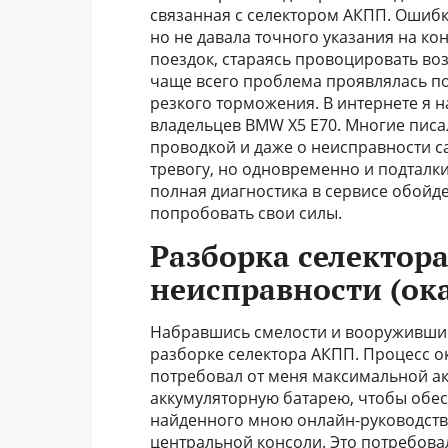
связанная с селектором АКПП. Ошибк
но не давала точного указания на ко
поездок, стараясь провоцировать во
чаще всего проблема проявлялась по
резкого торможения. В интернете я
владельцев BMW X5 E70. Многие писал
проводкой и даже о неисправности с
тревогу, но одновременно и подталки
полная диагностика в сервисе обойд
попробовать свои силы.
Разборка селектор
неисправности (ока
Набравшись смелости и вооружившис
разборке селектора АКПП. Процесс ок
потребовал от меня максимальной ак
аккумуляторную батарею, чтобы обест
найденного мною онлайн-руководства
центральной консоли. Это потребова