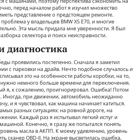
ься с машинами, поэтому перспектива сэкономить на
ечно, перед началом работ я изучил множество
иметь представление о предстоящем ремонте.
 проблема у владельцев BMW X5 E70, и многие
тельно. Эта мысль придала мне уверенности. Я был
разборка селектора и поиск неисправности.
и диагностика
ды проявились постепенно. Сначала я заметил
ии с парковки на драйв. Нечто подобное случалось и
списывал это на особенности работы коробки, на то,
й нужно немного больше времени для переключения.
ый я, к сожалению, проигнорировал. Ошибка! Потом
. Иногда, при движении, автомобиль неожиданно
у, и я чувствовал, как машина начинает катиться.
амых разных ситуациях: на ровной дороге, на
ении. Каждый раз я испытывал легкий испуг и
 машиной. Конечно, я сразу же попытался понять
ровень масла в АКПП. К моему удивлению, уровень
ть сканер OBD-II. На экране высветилась ошибка,