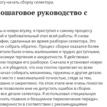
гу начать сборку селектора.
пошаговое руководство с
 и новую втулку, я приступил к самому процессу
й и требовательный этап всей работы. Я снова
афии, сделанные во время разборки селектора. Это
но собрать обратно. Процесс сборки оказался более
етали были очень маленькими и трудно доступными,
симум терпения и аккуратности. Я действовал
ном порядке его разборки. Сначала я установил новую
о, и я убедился, что она плотно прилегает ко всем
начал собирать механизмы, пружины и другие детали.
е место с максимальной точностью, следя за тем,
вано и закреплено. На этом этапе мне очень помогли
е позволили мне не допустить ошибок в сборке.
 все детали селектора. Я использовал специальную
печить плавное и безшумное переключение передач.
поверхности в соответствии с рекомендациями