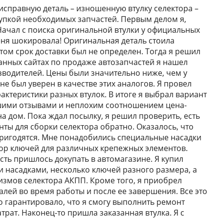
еисправную деталь – изношенную втулку селектора –
купкой необходимых запчастей. Первым делом я,
 Начал с поиска оригинальной втулки у официальных
еня шокировала! Оригинальная деталь стоила
том срок доставки был не определен. Тогда я решил
анных сайтах по продаже автозапчастей я нашел
зводителей. Цены были значительно ниже, чем у
не был уверен в качестве этих аналогов. Я провел
рактеристики разных втулок. В итоге я выбрал вариант
ошими отзывами и неплохим соотношением цена-
 на дом. Пока ждал посылку, я решил проверить, есть
ты для сборки селектора обратно. Оказалось, что
пригодятся. Мне понадобились специальные насадки
бор ключей для различных крепежных элементов.
асть пришлось докупать в автомагазине. Я купил
 насадками, несколько ключей разного размера, а
измов селектора АКПП. Кроме того, я приобрел
лей во время работы и после ее завершения. Все это
 гарантировало, что я смогу выполнить ремонт
трат. Наконец-то пришла заказанная втулка. Я с