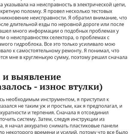
а указывала на неисправность в электрической цепи,
нкретную поломку. Я провел несколько тестовых
зникновение неисправности. Я обратил внимание, что
сле длительной езды по неровной дороге или после
 нашел много информации о подобных проблемах у
и о неисправностях селектора, о проблемах с
амого гидроблока. Все это только усиливало мою
вало к самостоятельному ремонту. Я понимал, что
ется мне в кругленькую сумму, поэтому решил сначала
а и выявление
залось - износ втулки)
ь необходимым инструментом, я приступил к
азался не таким уж и простым, как я предполагал, и
куратности и терпения. Сначала я отсоединил
очить систему. Затем, следуя инструкции из
, я начал аккуратно снимать пластиковые панели
ло некоторого времени и усилий, потому что все было