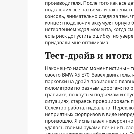
производителя. После того как все де
подключил все разъемы и закрепил се
консоль, внимательно следя за тем, 
конце я подключил аккумуляторную ба
нетерпением ждал момента, когда смо
есть риск допустить ошибку, но увер
придавали мне оптимизма.
Тест-драйв и итоги
Наконец-то настал момент истины – т
своего BMW X5 E70. Завел двигатель,
парковки на драйв произошло плавно
километров по разным дорогам: по 
гравийке, по крутым подъемам и спус
ситуациях, стараясь провоцировать п
Селектор работал идеально. Перекл
неприятных сюрпризов в виде непре
произошло. Я испытывал невероятное
удалось своими руками починить сл