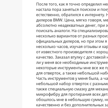
После того, как я точно определил н
настала пора заняться поиском и по
естественно, обратился к интернету.
дилеров BMW. Цена, мягко говоря, м
абсолютно неадекватных денег, при э
поискать аналоги. На специализиров
несколько вариантов от разных прои
официальных дилеров, но при этом я 
несколько часов, изучая отзывы и ха
от известного производителя с хор
качество. Заказал втулку с доставкой
ли у меня все необходимые инструмен
некоторые инструменты мне все же 
для отверток, а также небольшой на
Часть инструментов у меня была, а ч
небольшой набор отверток с разными
также специальную смазку для механ
микрофибру для протирания всех дета
обошлось мне в небольшую сумму, но
качественно и без дополнительных за