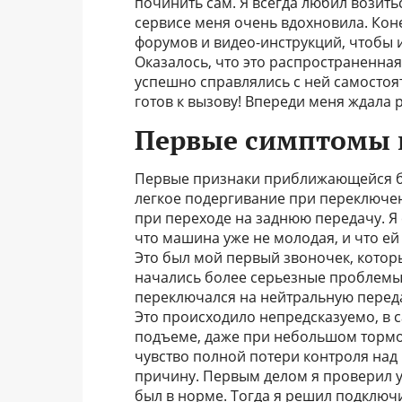
починить сам. Я всегда любил возит
сервисе меня очень вдохновила. Кон
форумов и видео-инструкций, чтобы 
Оказалось, что это распространенная
успешно справлялись с ней самостоя
готов к вызову! Впереди меня ждала 
Первые симптомы 
Первые признаки приближающейся бе
легкое подергивание при переключен
при переходе на заднюю передачу. Я 
что машина уже не молодая, и что е
Это был мой первый звоночек, котор
начались более серьезные проблемы
переключался на нейтральную передач
Это происходило непредсказуемо, в с
подъеме, даже при небольшом тормож
чувство полной потери контроля над
причину. Первым делом я проверил у
был в норме. Тогда я решил подключи