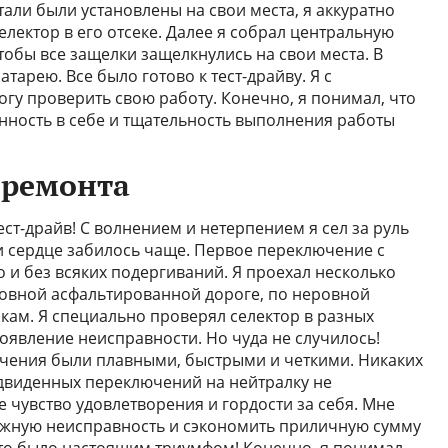
тали были установлены на свои места, я аккуратно
лектор в его отсеке. Далее я собрал центральную
чтобы все защелки защелкнулись на свои места. В
тарею. Все было готово к тест-драйву. Я с
гу проверить свою работу. Конечно, я понимал, что
енность в себе и тщательность выполнения работы
 ремонта
ест-драйв! С волнением и нетерпением я сел за руль
 и сердце забилось чаще. Первое переключение с
 и без всяких подергиваний. Я проехал несколько
ровной асфальтированной дороге, по неровной
кам. Я специально проверял селектор в разных
оявление неисправности. Но чуда не случилось!
ючения были плавными, быстрыми и четкими. Никаких
двиденных переключений на нейтралку не
 чувство удовлетворения и гордости за себя. Мне
ожную неисправность и сэкономить приличную сумму