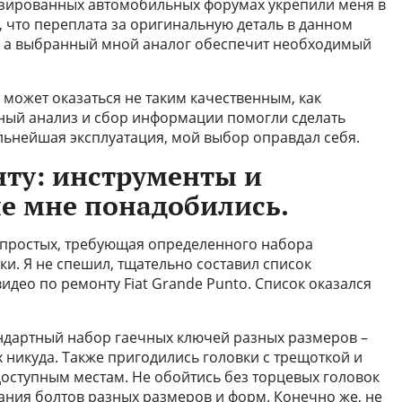
зированных автомобильных форумах укрепили меня в
, что переплата за оригинальную деталь в данном
г, а выбранный мной аналог обеспечит необходимый
г может оказаться не таким качественным, как
ьный анализ и сбор информации помогли сделать
льнейшая эксплуатация, мой выбор оправдал себя.
нту: инструменты и
е мне понадобились.
з простых, требующая определенного набора
и. Я не спешил, тщательно составил список
идео по ремонту Fiat Grande Punto. Список оказался
ндартный набор гаечных ключей разных размеров –
х никуда. Также пригодились головки с трещоткой и
доступным местам. Не обойтись без торцевых головок
ания болтов разных размеров и форм. Конечно же, не