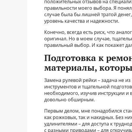
положительных отзывов на специали
правильности моего выбора. Я понял
случае была бы лишней тратой дене
уровень качества и надежности.
Конечно, всегда есть риск, что анало
оригинал. Но в моем случае, тщател
правильный выбор. И как покажет да
Подготовка к ремо
материалы, которы
Замена рулевой рейки – задача не и
инструментов и тщательной подготовк
необходимого, изучив инструкции и в
довольно обширным.
Первым делом, мне понадобился ста
как рожковых, так и накидных. Без ни
удлинителями – для доступа к трудно
с разными приводами – для откручив