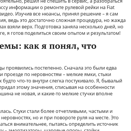
тельно, решил не спешить в сервис, а разобраться
ассу информации о ремонте рулевой рейки на Fiat
видео. Изучив все нюансы, принял решение – я сам
ия, ведь это достаточно сложная процедура, но жажда
ах взяли верх. Подготовка заняла несколько дней, но
оге, я готов поделиться своим опытом и результатом!
мы: как я понял, что
ы проявились постепенно. Сначала это были едва
и проезде по неровностям – мелкие ямки, стыки
 будто что-то внутри слегка постукивало. Я, бывалый
 придал этому значения, списывая на особенности
ашина не новая, и какие-то мелкие стучки вполне
лась. Стуки стали более отчетливыми, частыми и
 неровностях, но и при повороте руля на месте. Это
аться внимательнее, пытаясь определить источник
ку – амортизаторы, шаровые опоры, стойки