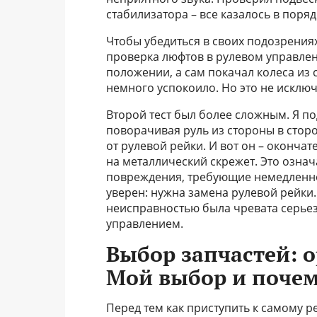
стабилизатора – все казалось в поряд
Чтобы убедиться в своих подозрениях
проверка люфтов в рулевом управле
положении, а сам покачал колеса из 
немного успокоило. Но это не исклю
Второй тест был более сложным. Я п
поворачивая руль из стороны в стор
от рулевой рейки. И вот он – оконча
на металлический скрежет. Это означ
повреждения, требующие немедленног
уверен: нужна замена рулевой рейки
неисправностью была чревата серьез
управлением.
Выбор запчастей: 
Мой выбор и почем
Перед тем как приступить к самому р