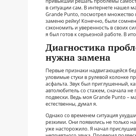
привыкший решать проблемы самостоя
в ситуации сам. В интернете нашел м
Grande Punto, посмотрел множество 
заменю рейку! Конечно, были сомнен
сэкономить и уверенность в своих сил
я был готов к серьезной работе. В ит
Диагностика пробле
нужна замена
Первые признаки надвигающейся бед
уловимые стуки в рулевой колонке пр
асфальта. Звук был приглушенный, как
автолюбитель со стажем, сначала не
подвески. Ведь моя Grande Punto – м
естественны, думал я.
Однако со временем ситуация ухудши
резкими. Они появились не только на
уже насторожило. Я начал прислушив
неприятного звука. Проверил подвес