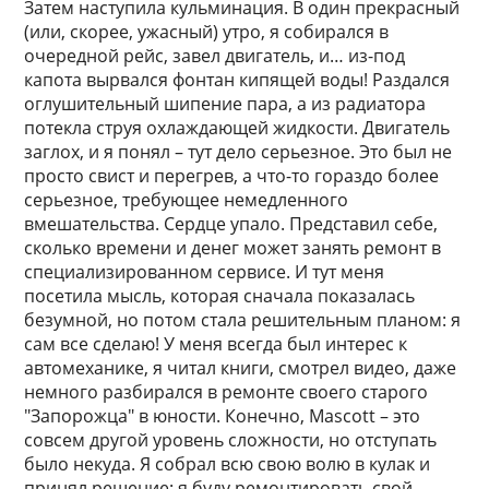
Затем наступила кульминация. В один прекрасный
(или, скорее, ужасный) утро, я собирался в
очередной рейс, завел двигатель, и… из-под
капота вырвался фонтан кипящей воды! Раздался
оглушительный шипение пара, а из радиатора
потекла струя охлаждающей жидкости. Двигатель
заглох, и я понял – тут дело серьезное. Это был не
просто свист и перегрев, а что-то гораздо более
серьезное, требующее немедленного
вмешательства. Сердце упало. Представил себе,
сколько времени и денег может занять ремонт в
специализированном сервисе. И тут меня
посетила мысль, которая сначала показалась
безумной, но потом стала решительным планом: я
сам все сделаю! У меня всегда был интерес к
автомеханике, я читал книги, смотрел видео, даже
немного разбирался в ремонте своего старого
"Запорожца" в юности. Конечно, Mascott – это
совсем другой уровень сложности, но отступать
было некуда. Я собрал всю свою волю в кулак и
принял решение: я буду ремонтировать свой