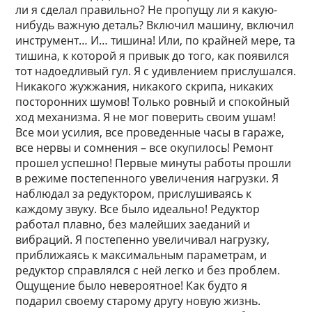
ли я сделал правильно? Не пропущу ли я какую-
нибудь важную деталь? Включил машину, включил
инструмент… И… тишина! Или, по крайней мере, та
тишина, к которой я привык до того, как появился
тот надоедливый гул. Я с удивлением прислушался.
Никакого жужжания, никакого скрипа, никаких
посторонних шумов! Только ровный и спокойный
ход механизма. Я не мог поверить своим ушам!
Все мои усилия, все проведенные часы в гараже,
все нервы и сомнения – все окупилось! Ремонт
прошел успешно! Первые минуты работы прошли
в режиме постепенного увеличения нагрузки. Я
наблюдал за редуктором, прислушиваясь к
каждому звуку. Все было идеально! Редуктор
работал плавно, без малейших заеданий и
вибраций. Я постепенно увеличивал нагрузку,
приближаясь к максимальным параметрам, и
редуктор справлялся с ней легко и без проблем.
Ощущение было невероятное! Как будто я
подарил своему старому другу новую жизнь.