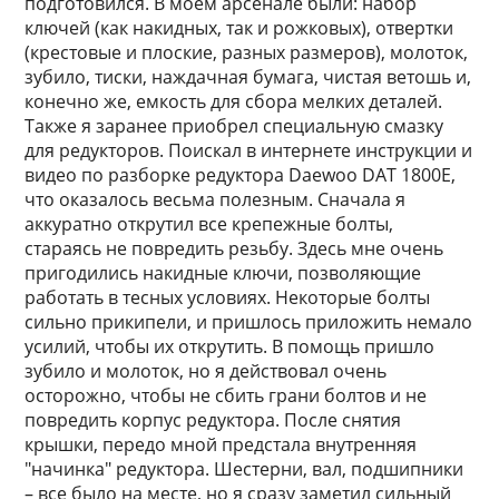
подготовился. В моем арсенале были: набор
ключей (как накидных, так и рожковых), отвертки
(крестовые и плоские, разных размеров), молоток,
зубило, тиски, наждачная бумага, чистая ветошь и,
конечно же, емкость для сбора мелких деталей.
Также я заранее приобрел специальную смазку
для редукторов. Поискал в интернете инструкции и
видео по разборке редуктора Daewoo DAT 1800E,
что оказалось весьма полезным. Сначала я
аккуратно открутил все крепежные болты,
стараясь не повредить резьбу. Здесь мне очень
пригодились накидные ключи, позволяющие
работать в тесных условиях. Некоторые болты
сильно прикипели, и пришлось приложить немало
усилий, чтобы их открутить. В помощь пришло
зубило и молоток, но я действовал очень
осторожно, чтобы не сбить грани болтов и не
повредить корпус редуктора. После снятия
крышки, передо мной предстала внутренняя
"начинка" редуктора. Шестерни, вал, подшипники
– все было на месте, но я сразу заметил сильный