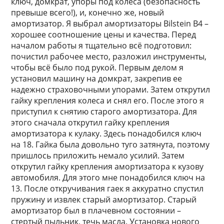
ключ, домкрат, упоры под колеса (безопасность
превыше всего!), и, конечно же, новый
амортизатор. Я выбрал амортизаторы Bilstein B4 –
хорошее соотношение цены и качества. Перед
началом работы я тщательно всё подготовил:
почистил рабочее место, разложил инструменты,
чтобы всё было под рукой. Первым делом я
установил машину на домкрат, закрепив ее
надежно страховочными упорами. Затем открутил
гайку крепления колеса и снял его. После этого я
приступил к снятию старого амортизатора. Для
этого сначала открутил гайку крепления
амортизатора к кулаку. Здесь понадобился ключ
на 18. Гайка была довольно туго затянута, поэтому
пришлось приложить немало усилий. Затем
открутил гайку крепления амортизатора к кузову
автомобиля. Для этого мне понадобился ключ на
13. После откручивания гаек я аккуратно спустил
пружину и извлек старый амортизатор. Старый
амортизатор был в плачевном состоянии –
стертый пыльник, течь масла. Установка нового