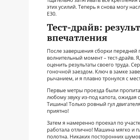
тщательно затягивать все крепления и
этих усилий. Теперь я снова могу н
E30.
Тест-драйв: резуль
впечатления
После завершения сборки передней п
волнительный момент – тест-драйв. Я
оценить результаты своего труда. Се
гоночной заездом. Ключ в замке зав
рычанием, и я плавно тронулся с мест
Первые метры проезда были пропита
любому звуку из-под капота, ожидая 
Тишина! Только ровный гул двигателя
приятно!
Затем я намеренно проехал по участ
работала отлично! Машина мягко и 
полотна. Никаких посторонних шумов,