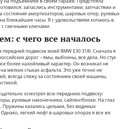
 на подъёмнике в своём гараже. Предстояла
готовился: запаслись инструментами, запчастями и
 состояния амортизаторов, шаровых опор, рулевых
 на ближайшие часы. Я с удовольствием копаюсь в
ко с гаечными ключами.
м: с чего все началось
 в передней подвеске моей BMW E30 318i. Сначала я
оссийских дорог – ямы, выбоины, все дела. Но стук
все более назойливый характер. Он возникал не
на мелких стыках асфальта. Это уже точно не
ей, всегда слежу за состоянием своей машины,
остикой.
 тщательно осмотрел всю переднюю подвеску:
ры, рулевые наконечники, сайлентблоки. На глаз
. Пружины казались целыми, без видимых
 Однако, легкий люфт в шаровых опорах я все же