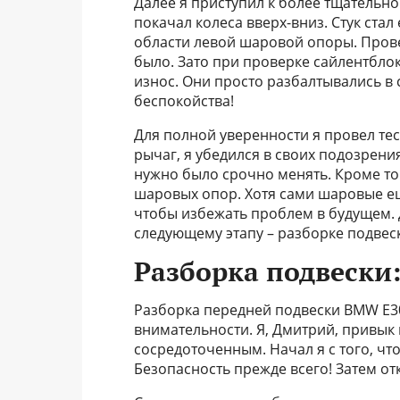
Далее я приступил к более тщатель
покачал колеса вверх-вниз. Стук ста
области левой шаровой опоры. Прове
было. Зато при проверке сайлентбло
износ. Они просто разбалтывались в 
беспокойства!
Для полной уверенности я провел те
рычаг, я убедился в своих подозрения
нужно было срочно менять. Кроме то
шаровых опор. Хотя сами шаровые ещ
чтобы избежать проблем в будущем. 
следующему этапу – разборке подвес
Разборка подвески
Разборка передней подвески BMW E30
внимательности. Я, Дмитрий, привык к
сосредоточенным. Начал я с того, чт
Безопасность прежде всего! Затем отк