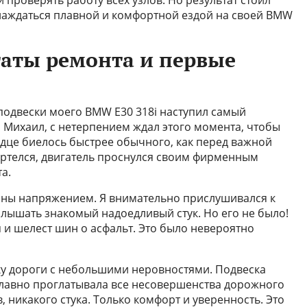
 проверять работу всех узлов. Но результат стоил
аслаждаться плавной и комфортной ездой на своей BMW
таты ремонта и первые
одвески моего BMW E30 318i наступил самый
, Михаил, с нетерпением ждал этого момента, чтобы
рдце биелось быстрее обычного, как перед важной
ертелся, двигатель проснулся своим фирменным
а.
ны напряжением. Я внимательно прислушивался к
слышать знакомый надоедливый стук. Но его не было!
 и шелест шин о асфальт. Это было невероятно
ку дороги с небольшими неровностями. Подвеска
плавно проглатывала все несовершенства дорожного
 никакого стука. Только комфорт и уверенность. Это