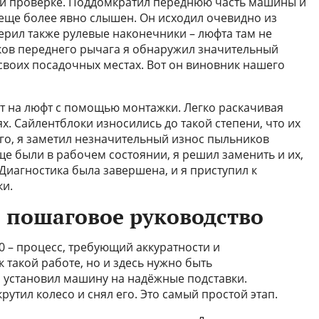
ной проверке. Поддомкратил переднюю часть машины и
л еще более явно слышен. Он исходил очевидно из
рил также рулевые наконечники – люфта там не
ков переднего рычага я обнаружил значительный
своих посадочных местах. Вот он виновник нашего
ст на люфт с помощью монтажки. Легко раскачивая
х. Сайлентблоки износились до такой степени, что их
го, я заметил незначительный износ пыльников
е были в рабочем состоянии, я решил заменить и их,
Диагностика была завершена, и я приступил к
ки.
: пошаговое руководство
 – процесс, требующий аккуратности и
 такой работе, но и здесь нужно быть
о установил машину на надёжные подставки.
рутил колесо и снял его. Это самый простой этап.