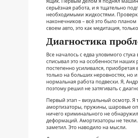
ящик. Первым делом я поднял машину
серьёзная работа, и я тщательно под
необходимыми жидкостями. Проверка
наконечников – всё это было планом
своем авто, это как медитация, толь
Диагностика пробле
Все началось с едва уловимого стука
списывал это на особенности наших р
постепенно усиливался, приобретая 
только на больших неровностях, но и 
нормальная работа подвески. Я, Андр
поэтому решил не затягивать с диагн
Первый этап – визуальный осмотр. Я
амортизаторы, пружины, шаровые опо
ничего криминального не обнаружил
деформаций. Амортизаторы не текли.
заметил. Это наводило на мысли.