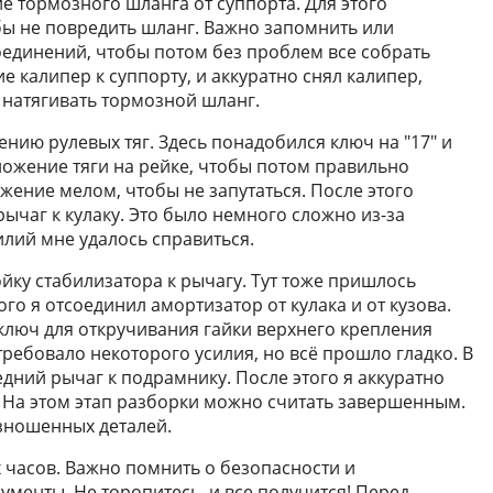
 тормозного шланга от суппорта. Для этого
ы не повредить шланг. Важно запомнить или
единений, чтобы потом без проблем все собрать
е калипер к суппорту, и аккуратно снял калипер,
 натягивать тормозной шланг.
нию рулевых тяг. Здесь понадобился ключ на "17" и
ложение тяги на рейке, чтобы потом правильно
жение мелом, чтобы не запутаться. После этого
ычаг к кулаку. Это было немного сложно из-за
лий мне удалось справиться.
ойку стабилизатора к рычагу. Тут тоже пришлось
го я отсоединил амортизатор от кулака и от кузова.
ключ для откручивания гайки верхнего крепления
ребовало некоторого усилия, но всё прошло гладко. В
дний рычаг к подрамнику. После этого я аккуратно
. На этом этап разборки можно считать завершенным.
зношенных деталей.
х часов. Важно помнить о безопасности и
менты. Не торопитесь, и все получится! Перед