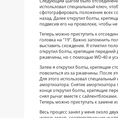
Следующим шагом было отсоединение
использовал специальный ключ, чтоб
сфотографировать положение всех со
назад. Далее открутил болты, крепящи
подвесив его на проволоке, чтобы не
Теперь можно приступить к отсоедине
головка на "19". Важно запомнить по
выставить схождение. Я отметил поло
открутил болты, крепящие передний р
ржавчины, но с помощью WD-40 и уси
Затем я открутил болты, крепящие ст
повозиться из-за ржавчины. После это
Для этого использовал специальный 
амортизатора. Снятие амортизатора т
конце открутил болты, крепящие пере
снял рычаг вместе с сайлентблоками
Теперь можно приступать к замене и
Весь процесс занял у меня около дву
использовать соответствующие инстру