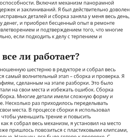
тоспособности. Включил механизм панорамной
держек и заклиниваний. Я был действительно доволен
исправных деталей и сборка заняла у меня весь день,
у денег, и приобрел бесценный опыт в ремонте
влетворением и подтверждением того, что многие
но, если подходить к делу с терпением и
 все ли работает?
изношенную шестерню в редукторе и собрал весь
 самый волнительный этап – сборка и проверка. Я
фиям, сделанным на этапе разборки. Это было
тали на свои места и избежать ошибок. Сборка
зборка. Многие детали имели сложную форму и
ке. Несколько раз приходилось переделывать
 свои места. В процессе сборки я использовал
 чтобы уменьшить трение и повысить
 как я собрал весь механизм, я установил на место
оже пришлось повозиться с пластиковыми клипсами,
овые. Наконец, все было готово к проверке. С