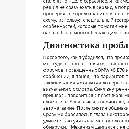
стало ясно – дело серьезнее. Я, как
решил не сразу ехать в сервис, а по
проверил все предохранители, но вс
схему, используя специальный тестер
особенностей, которые помогли мне 
начало было многообещающим, хотя
Диагностика пробл
После того, как я убедился, что пред
мог судить, тоже в порядке, пришлос
форумов, посвященных BMW X5 E70 и
сообщений, я понял, что вариантов 
заклинивания механизма до серьезны
визуального осмотра. Снял внутренню
пришлось повозиться с пластиковыми
сломались. Запасные я, конечно же, 
автомагазине. После снятия обшивки 
Сразу же бросилось в глаза некоторо
удивительно учитывая местоположени
обнаружил. Механизм двигался с нек