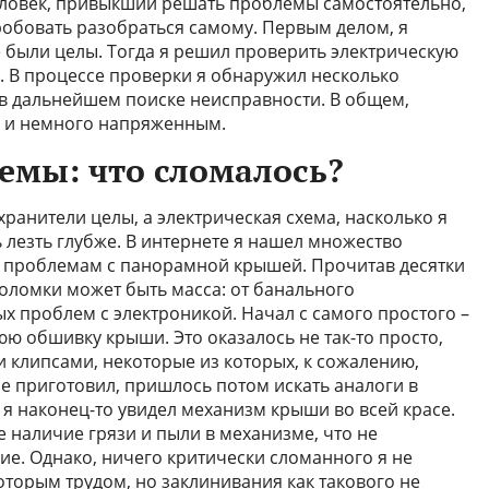
 человек, привыкший решать проблемы самостоятельно,
пробовать разобраться самому. Первым делом, я
е были целы. Тогда я решил проверить электрическую
. В процессе проверки я обнаружил несколько
в дальнейшем поиске неисправности. В общем,
 и немного напряженным.
емы: что сломалось?
охранители целы, а электрическая схема, насколько я
ь лезть глубже. В интернете я нашел множество
 проблемам с панорамной крышей. Прочитав десятки
поломки может быть масса: от банального
х проблем с электроникой. Начал с самого простого –
ю обшивку крыши. Это оказалось не так-то просто,
 клипсами, некоторые из которых, к сожалению,
не приготовил, пришлось потом искать аналоги в
я наконец-то увидел механизм крыши во всей красе.
е наличие грязи и пыли в механизме, что не
е. Однако, ничего критически сломанного я не
оторым трудом, но заклинивания как такового не