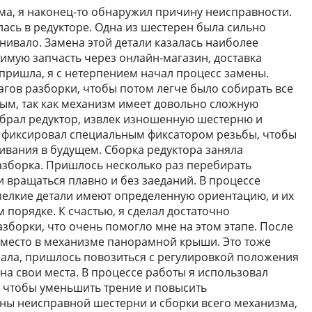
а, я наконец-то обнаружил причину неисправности.
лась в редукторе. Одна из шестерен была сильно
нивало. Замена этой детали казалась наиболее
мую запчасть через онлайн-магазин, доставка
 пришла, я с нетерпением начал процесс замены.
агов разборки, чтобы потом легче было собирать все
ным, так как механизм имеет довольно сложную
зобрал редуктор, извлек изношенную шестерню и
 я фиксировал специальным фиксатором резьбы, чтобы
вания в будущем. Сборка редуктора заняла
азборка. Пришлось несколько раз перебирать
и вращаться плавно и без заеданий. В процессе
мелкие детали имеют определенную ориентацию, и их
 порядке. К счастью, я сделал достаточно
зборки, что очень помогло мне на этом этапе. После
а место в механизме панорамной крыши. Это тоже
ачала, пришлось повозиться с регулировкой положения
 на свои места. В процессе работы я использовал
 чтобы уменьшить трение и повысить
ены неисправной шестерни и сборки всего механизма,