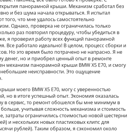
открытия панорамной крыши. Механизм сработал без
вно и без шума начала открываться. Я испытал
т того, что мне удалось самостоятельно
зм. Однако, проверка не ограничилась только
колько раз повторил процедуру, чтобы убедиться в
же, я проверил работу всех функций панорамной
. Все работало идеально! В целом, процесс сборки и
сов. Но это время было потрачено не напрасно. Я не
у денег, но и приобрел ценный опыт в ремонте
роен механизм панорамной крыши BMW X5 E70, и смогу
ь небольшие неисправности. Это ощущение
.
крыши моего BMW X5 E70, могу с уверенностью
ый, но в итоге успешный опыт. Экономия оказалась
ну в сервис, то ремонт обошелся бы мне минимум в
и больше, учитывая сложность механизма и стоимость
же, затраты ограничились стоимостью новой шестерни
лей) и нескольких новых пластиковых клипс для
сячи рублей). Таким образом, я сэкономил около