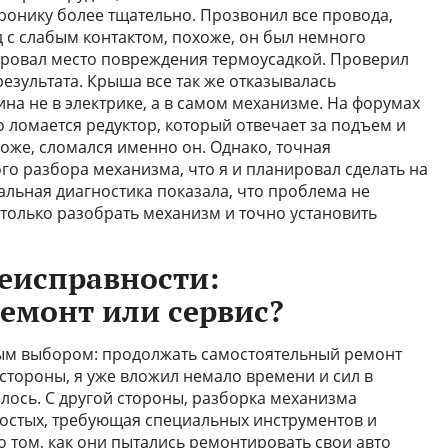
тронику более тщательно. Прозвонил все провода,
 с слабым контактом, похоже, он был немного
лировал место повреждения термоусадкой. Проверил
езультата. Крыша все так же отказывалась
ина не в электрике, а в самом механизме. На форумах
 ломается редуктор, который отвечает за подъем и
оже, сломался именно он. Однако, точная
го разбора механизма, что я и планировал сделать на
альная диагностика показала, что проблема не
 только разобрать механизм и точно установить
неисправности:
емонт или сервис?
зным выбором: продолжать самостоятельный ремонт
 стороны, я уже вложил немало времени и сил в
телось. С другой стороны, разборка механизма
ростых, требующая специальных инструментов и
о том, как они пытались ремонтировать свои авто