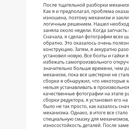
После тщательной разборки механизм
Как я и предполагал, проблема оказа
изношена, поэтому механизм и закли
логичным решением. Нашел необходи
заняла около недели. Когда запчасть
Сначала, я сделал фотографии всех ш
обратно. Это оказалось очень полез
конструкцию. Затем, я аккуратно ра
установил новую. Все болты и гайки
избежать самопроизвольного откручи
значительно больше времени, чем р
механизм, пока все шестерни не стал
сборки я обнаружил, что некоторые 
нельзя устанавливать в произвольном
качественные фотографии на этапе ра
сборки редуктора, я установил его н
было не так просто, как казалось сн
механизма. Однако, в итоге все стало
специальную смазку для механизмов,
износостойкость деталей. После зам