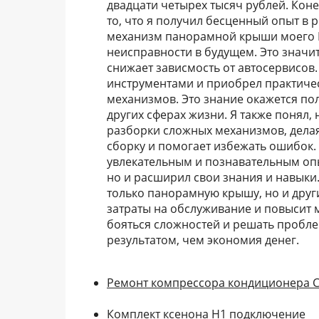
двадцати четырех тысяч рублей. Кон
то, что я получил бесценный опыт в 
механизм панорамной крыши моего B
неисправности в будущем. Это значи
снижает зависмость от автосервисов.
инструментами и приобрел практичес
механизмов. Это знание окажется по
других сферах жизни. Я также понял
разборки сложных механизмов, делая
сборку и помогает избежать ошибок.
увлекательным и познавательным опы
но и расширил свои знания и навыки
только панорамную крышу, но и друг
затраты на обслуживание и повысит 
бояться сложностей и решать пробле
результатом, чем экономия денег.
Ремонт компрессора кондиционера Ch
Комплект ксенона H1 подключение