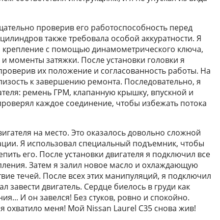
тщательно проверив его работоспособность перед
 цилиндров также требовала особой аккуратности. Я
ул крепление с помощью динамометрического ключа,
 и моменты затяжки. После установки головки я
проверив их положение и согласованность работы. На
близость к завершению ремонта. Последовательно, я
ателя: ремень ГРМ, клапанную крышку, впускной и
проверял каждое соединение, чтобы избежать потока
игателя на место. Это оказалось довольно сложной
ации. Я использовал специальный подъемник, чтобы
епить его. После установки двигателя я подключил все
ления. Затем я залил новое масло и охлаждающую
твие течей. После всех этих манипуляций, я подключил
 завести двигатель. Сердце биелось в груди как
я... И он завелся! Без стуков, ровно и спокойно.
 охватило меня! Мой Nissan Laurel C35 снова жив!