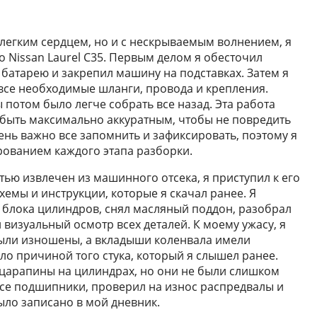
 легким сердцем, но и с нескрываемым волнением, я
о Nissan Laurel C35. Первым делом я обесточил
батарею и закрепил машину на подставках. Затем я
все необходимые шланги, провода и крепления.
потом было легче собрать все назад. Эта работа
я быть максимально аккуратным, чтобы не повредить
ень важно все запомнить и зафиксировать, поэтому я
рованием каждого этапа разборки.
стью извлечен из машинного отсека, я приступил к его
хемы и инструкции, которые я скачал ранее. Я
 блока цилиндров, снял масляный поддон, разобрал
визуальный осмотр всех деталей. К моему ужасу, я
ыли изношены, а вкладыши коленвала имели
ло причиной того стука, который я слышел ранее.
 царапины на цилиндрах, но они не были слишком
се подшипники, проверил на износ распредвалы и
было записано в мой дневник.