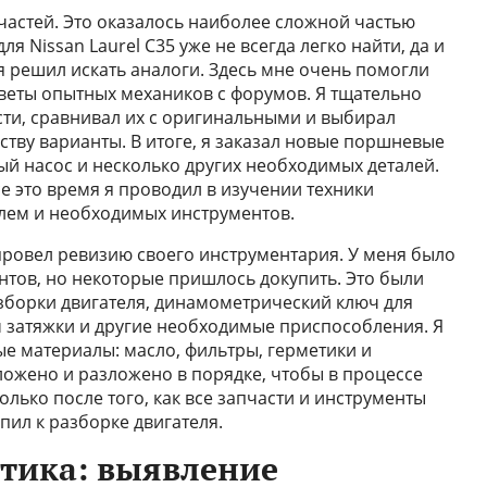
частей. Это оказалось наиболее сложной частью
я Nissan Laurel C35 уже не всегда легко найти, да и
я решил искать аналоги. Здесь мне очень помогли
веты опытных механиков с форумов. Я тщательно
сти, сравнивал их с оригинальными и выбирал
ству варианты. В итоге, я заказал новые поршневые
ый насос и несколько других необходимых деталей.
се это время я проводил в изучении техники
лем и необходимых инструментов.
 провел ревизию своего инструментария. У меня было
тов, но некоторые пришлось докупить. Это были
зборки двигателя, динамометрический ключ для
 затяжки и другие необходимые приспособления. Я
е материалы: масло, фильтры, герметики и
ложено и разложено в порядке, чтобы в процессе
олько после того, как все запчасти и инструменты
пил к разборке двигателя.
стика: выявление