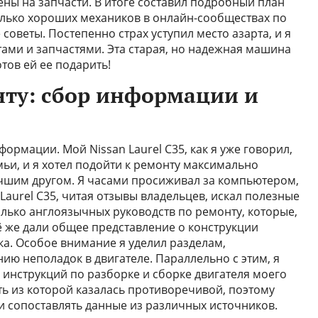
ены на запчасти. В итоге составил подробный план
олько хороших механиков в онлайн-сообществах по
 советы. Постепенно страх уступил место азарта, и я
ми и запчастями. Эта старая, но надежная машина
тов ей ее подарить!
нту: сбор информации и
ормации. Мой Nissan Laurel C35, как я уже говорил,
мьи, и я хотел подойти к ремонту максимально
учшим другом. Я часами просиживал за компьютером,
aurel C35, читая отзывы владельцев, искал полезные
лько англоязычных руководств по ремонту, которые,
сё же дали общее представление о конструкции
ка. Особое внимание я уделил разделам,
ию неполадок в двигателе. Параллельно с этим, я
 инструкций по разборке и сборке двигателя моего
ть из которой казалась противоречивой, поэтому
 сопоставлять данные из различных источников.