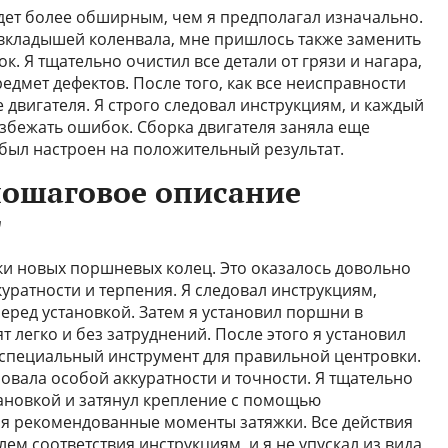
удет более обширным, чем я предполагал изначально.
кладышей коленвала, мне пришлось также заменить
. Я тщательно очистил все детали от грязи и нагара,
едмет дефектов. После того, как все неисправности
е двигателя. Я строго следовал инструкциям, и каждый
избежать ошибок. Сборка двигателя заняла еще
 был настроен на положительный результат.
пошаговое описание
т
вки новых поршневых колец. Это оказалось довольно
уратности и терпения. Я следовал инструкциям,
еред установкой. Затем я установил поршни в
т легко и без затруднений. После этого я установил
 специальный инструмент для правильной центровки.
овала особой аккуратности и точности. Я тщательно
ановкой и затянул крепление с помощью
я рекомендованные моменты затяжки. Все действия
м соответствия инструкциям, и я не упускал из вида