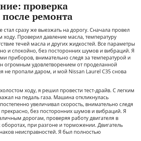
ание: проверка
 после ремонта
 не стал сразу же выезжать на дорогу. Сначала провел
м ходу. Проверил давление масла, температуру
ствие течей масла и других жидкостей. Все параметры
вно и спокойно, без посторонних шумов и вибраций. Я
ами приборов, внимательно следя за температурой и
ен огромным удовлетворением от проделанной
я не пропали даром, и мой Nissan Laurel C35 снова
холостом ходу, я решил провести тест-драйв. С легким
нажал на педаль газа. Машина откликнулась
 постепенно увеличивал скорость, внимательно следя
л прекрасно, без посторонних шумов и вибраций. Я
зличным дорогам, проверяя работу двигателя в
 оборотах, при разгоне и торможении. Двигатель
наков неисправностей. Я был полностью