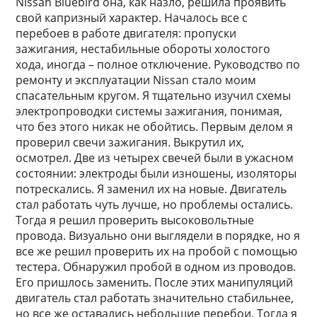
Nissan Bluebird она, как назло, решила проявить
свой капризный характер. Началось все с
перебоев в работе двигателя: пропуски
зажигания, нестабильные обороты холостого
хода, иногда – полное отключение. Руководство по
ремонту и эксплуатации Nissan стало моим
спасательным кругом. Я тщательно изучил схемы
электропроводки системы зажигания, понимая,
что без этого никак не обойтись. Первым делом я
проверил свечи зажигания. Выкрутил их,
осмотрел. Две из четырех свечей были в ужасном
состоянии: электроды были изношены, изоляторы
потрескались. Я заменил их на новые. Двигатель
стал работать чуть лучше, но проблемы остались.
Тогда я решил проверить высоковольтные
провода. Визуально они выглядели в порядке, но я
все же решил проверить их на пробой с помощью
тестера. Обнаружил пробой в одном из проводов.
Его пришлось заменить. После этих манипуляций
двигатель стал работать значительно стабильнее,
но все же оставались небольшие перебои. Тогда я