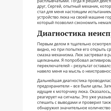
расплывчатыми. Тогда я решил действ
друг, Сергей, опытный механик, кото
стал для меня настоящим испытанием,
устройство люка на своей машине го
который позволил сэкономить немалы
Диагностика неисп
Первым делом я тщательно осмотрел
видно, но при попытке его открыть с
смазка механизма. Люк застревал в 
щелканьем. Я попробовал активирова
переключателей – результат оставал
навело меня на мысль о неисправнос
Дальнейшая диагностика проводилас
предохранители – все были целы. За
идущие к моторчику люка. Оказалось,
реагирует на сигналы. Это уже указыв
спешить с выводами и проверил такж
обнаружил значительное количество