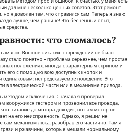
овать методом проб и ошибок. К счастью, у меня есть
рый дал мне несколько ценных советов. Этот ремонт
 но я доволен тем, что справился сам. Теперь я знаю
раздо лучше, чем раньше! Это бесценный опыт,
е средства.
равности: что сломалось?
 сам люк. Внешне никаких повреждений не было
разу стало понятно – проблема серьезнее, чем простая
разных положениях, иногда с характерным скрипом и
ть его с помощью всех доступных кнопок и
ся одинаковым: непредсказуемое поведение. Это
ти в электрической части или в механизме привода.
ь методом исключения. Сначала я проверил
тем вооружился тестером и прозвонил все провода,
 что питание до мотора доходит, но сам мотор не
ает на его неисправность. Однако, я решил не
е сам механизм люка, разобрав его частично. Там я
 грязи и ржавчины, которые мешали нормальному