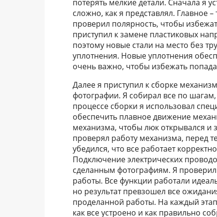
потерять мелкие детали. Сначала я у
сложно, как я представлял. Главное –
проверил полярность, чтобы избежат
приступил к замене пластиковых нап
поэтому новые стали на место без т
уплотнения. Новые уплотнения обес
очень важно, чтобы избежать попада
Далее я приступил к сборке механиз
фотографии. Я собирал все по шагам, 
процессе сборки я использовал спец
обеспечить плавное движение механ
механизма, чтобы люк открывался и з
проверял работу механизма, перед тем
убедился, что все работает корректн
Подключение электрических проводо
сделанным фотографиям. Я проверил 
работы. Все функции работали идеаль
но результат превзошел все ожидани
проделанной работы. На каждый этап
как все устроено и как правильно с