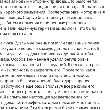
становил новый моторчик привода. Это было не так
 точно собрать все соединения и провода. Я тщательно
ь короткого замыкания. После установки моторчика я
равляющих. Старые были треснуты и изношены,
руда. Затем я поменял изношенные резиновые
печивали надежную герметизацию люка, что было
ния воды в салон.
ма люка. Здесь мне очень помогли сделанные ранее
аккуратно вставляя каждую деталь на свое место. В
иальную смазку для пластиковых деталей, чтобы
изма. Особое внимание я уделил регулировке
акрывался плавно и без заеданий. Я несколько раз
 как полностью закрепить его. После того, как я
о, я установил люк на место в крыше автомобиля.
в прошло без осложнений, благодаря заранее
работу люка еще раз, используя все режимы его
но! Процесс ремонта занял у меня около пяти часов,
я. Я испытывал настоящее удовлетворение от
 я делал фотографии, которые помогли мне понять,
обрать механизм. Эти фотографии были незаменимы на