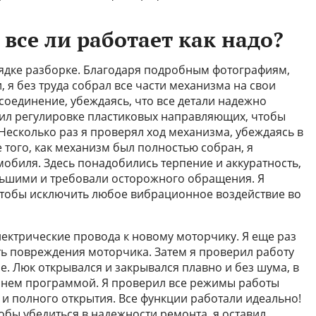
 все ли работает как надо?
ядке разборке. Благодаря подробным фотографиям,
 я без труда собрал все части механизма на свои
соединение, убеждаясь, что все детали надежно
лил регулировке пластиковых направляющих, чтобы
Несколько раз я проверял ход механизма, убеждаясь в
е того, как механизм был полностью собран, я
мобиля. Здесь понадобились терпение и аккуратность,
льшими и требовали осторожного обращения. Я
чтобы исключить любое вибрационное воздействие во
лектрические провода к новому моторчику. Я еще раз
ь повреждения моторчика. Затем я проверил работу
е. Люк открывался и закрывался плавно и без шума, в
в нем программой. Я проверил все режимы работы
и полного открытия. Все функции работали идеально!
обы убедиться в надежности ремонта, я оставил