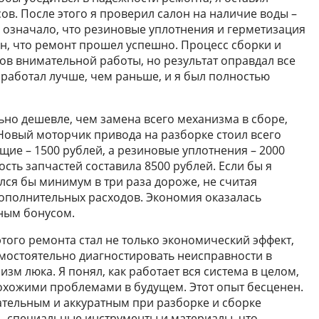
в. После этого я проверил салон на наличие воды –
о означало, что резиновые уплотнения и герметизация
ен, что ремонт прошел успешно. Процесс сборки и
ов внимательной работы, но результат оправдал все
 работал лучше, чем раньше, и я был полностью
но дешевле, чем замена всего механизма в сборе,
 Новый моторчик привода на разборке стоил всего
ие – 1500 рублей, а резиновые уплотнения – 2000
сть запчастей составила 8500 рублей. Если бы я
лся бы минимум в три раза дороже, не считая
ополнительных расходов. Экономия оказалась
ным бонусом.
того ремонта стал не только экономический эффект,
амостоятельно диагностировать неисправности в
зм люка. Я понял, как работает вся система в целом,
 похожими проблемами в будущем. Этот опыт бесценен.
ательным и аккуратным при разборке и сборке
ь специальные инструменты и материалы, что