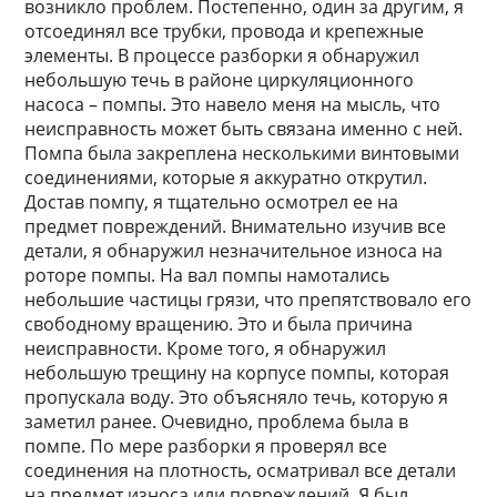
возникло проблем. Постепенно, один за другим, я
отсоединял все трубки, провода и крепежные
элементы. В процессе разборки я обнаружил
небольшую течь в районе циркуляционного
насоса – помпы. Это навело меня на мысль, что
неисправность может быть связана именно с ней.
Помпа была закреплена несколькими винтовыми
соединениями, которые я аккуратно открутил.
Достав помпу, я тщательно осмотрел ее на
предмет повреждений. Внимательно изучив все
детали, я обнаружил незначительное износа на
роторе помпы. На вал помпы намотались
небольшие частицы грязи, что препятствовало его
свободному вращению. Это и была причина
неисправности. Кроме того, я обнаружил
небольшую трещину на корпусе помпы, которая
пропускала воду. Это объясняло течь, которую я
заметил ранее. Очевидно, проблема была в
помпе. По мере разборки я проверял все
соединения на плотность, осматривал все детали
на предмет износа или повреждений. Я был