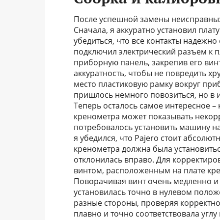
После успешной замены неисправных 
Сначала, я аккуратно установил плат
убедиться, что все контакты надежно 
подключил электрический разъем к пл
приборную панель, закрепив его вин
аккуратность, чтобы не повредить хр
место пластиковую рамку вокруг при
пришлось немного повозиться, но в и
Теперь осталось самое интересное – 
кренометра может показывать некор
потребовалось установить машину на
я убедился, что Pajero стоит абсолют
кренометра должна была установитьс
отклонилась вправо. Для корректир
винтом, расположенным на плате крен
Поворачивая винт очень медленно и 
установилась точно в нулевом полож
разные стороны, проверяя корректно
плавно и точно соответствовала углу