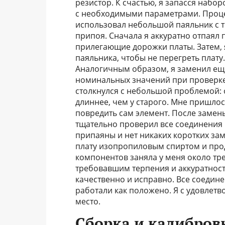
резистор. К счастью, я запасся набо
с необходимыми параметрами. Проце
использовал небольшой паяльник с 
припоя. Сначала я аккуратно отпаял
прилегающие дорожки платы. Затем, 
паяльника, чтобы не перегреть плату
Аналогичным образом, я заменил еще
номинальных значений при проверке
столкнулся с небольшой проблемой: 
длиннее, чем у старого. Мне пришлос
повредить сам элемент. После замен
тщательно проверил все соединения н
припаяны и нет никаких коротких за
плату изопропиловым спиртом и про
компонентов заняла у меня около тр
требовавшим терпения и аккуратности
качественно и исправно. Все соеди
работали как положено. Я с удовлетв
место.
Сборка и калибров