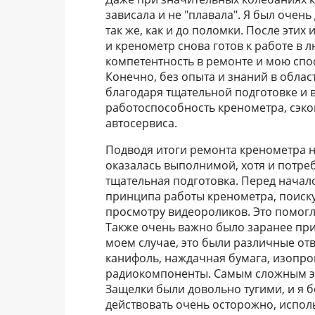
зависала и не "плавала". Я был очен
так же, как и до поломки. После этих
и кренометр снова готов к работе в 
компетентность в ремонте и мою спо
Конечно, без опыта и знаний в обла
благодаря тщательной подготовке и 
работоспособность кренометра, сэк
автосервиса.
Подводя итоги ремонта кренометра на 
оказалась выполнимой, хотя и потреб
тщательная подготовка. Перед начал
принципа работы кренометра, поиск
просмотру видеороликов. Это помогл
Также очень важно было заранее при
моем случае, это были различные отв
канифоль, наждачная бумага, изопро
радиокомпоненты. Самым сложным эт
Защелки были довольно тугими, и я б
действовать очень осторожно, испол