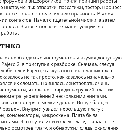
во форумов и видеороликов, понял принцип работы
 инструменты: отвертки, пассатижи, тестер. Процесс
но зато я точно определил неисправность. В моем
ии контактов. Начал с тщательной чистки, а затем,
ровода. В итоге, после всех манипуляций, я с
 работы.
стика
и всех необходимых инструментов и изучил доступную
ajero 2, я приступил к разборке. Сначала, следуя
любителей Pajero, я аккуратно снял пластиковую
оказалось не так просто, как казалось изначально.
боялся их сломать. Пришлось действовать очень
нструменты, чтобы не повредить хрупкий пластик.
кренометра, укреплённый несколькими винтами.
раясь не потерять мелкие детали. Вынув блок, я
 разъем. Внутри я увидел небольшую плату с
ы, конденсаторы, микросхема. Плата была
нтами. Я открутил их и извлек плату, стараясь не
льно осмотрев плату, я обнаружил следы окисления