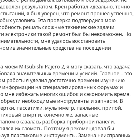
ь доволен результатом. Крен работал идеально, точно
 испытаний, я был уверен, что ремонт прошел успешно,
любых условиях. Эта проверка подтвердила мою
собность решать сложные технические задачи.
сти электроники такой ремонт был бы невозможен. Но
внимательности, мне удалось восстановить
ономив значительные средства на посещении
моем Mitsubishi Pajero 2, я могу сказать, что задача
овала значительных времени и усилий. Главное – это
ом работы я уделил достаточно времени изучению
у информации на специализированных форумах и
о мне избежать многих ошибок и сэкономить время.
обрести необходимые инструменты и запчасти. В
ертки, пассатижи, мультиметр, паяльник, припой,
пиловый спирт и, конечно же, запасные
апом оказалась разборка приборной панели.
оялся их сломать. Поэтому я рекомендовал бы
ьзуя пластиковые инструменты. Замена неисправных