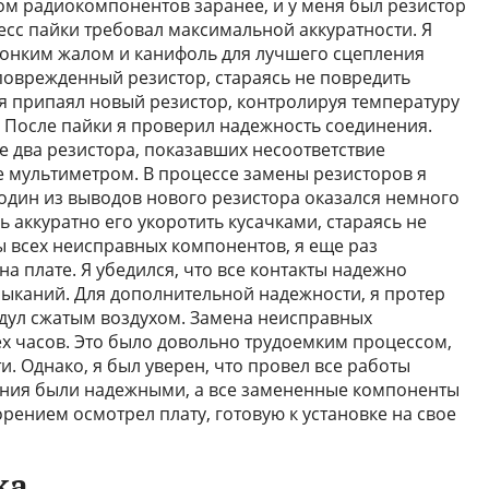
ром радиокомпонентов заранее, и у меня был резистор
сс пайки требовал максимальной аккуратности. Я
тонким жалом и канифоль для лучшего сцепления
 поврежденный резистор, стараясь не повредить
я припаял новый резистор, контролируя температуру
. После пайки я проверил надежность соединения.
 два резистора, показавших несоответствие
 мультиметром. В процессе замены резисторов я
один из выводов нового резистора оказался немного
ь аккуратно его укоротить кусачками, стараясь не
ы всех неисправных компонентов, я еще раз
а плате. Я убедился, что все контакты надежно
мыканий. Для дополнительной надежности, я протер
дул сжатым воздухом. Замена неисправных
ех часов. Это было довольно трудоемким процессом,
. Однако, я был уверен, что провел все работы
нения были надежными, а все замененные компоненты
орением осмотрел плату, готовую к установке на свое
ка