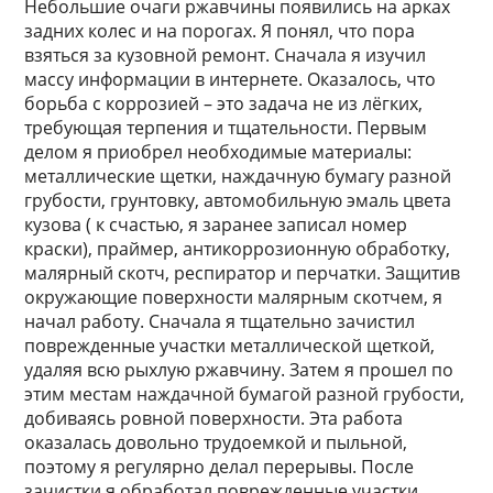
Небольшие очаги ржавчины появились на арках
задних колес и на порогах. Я понял, что пора
взяться за кузовной ремонт. Сначала я изучил
массу информации в интернете. Оказалось, что
борьба с коррозией – это задача не из лёгких,
требующая терпения и тщательности. Первым
делом я приобрел необходимые материалы:
металлические щетки, наждачную бумагу разной
грубости, грунтовку, автомобильную эмаль цвета
кузова ( к счастью, я заранее записал номер
краски), праймер, антикоррозионную обработку,
малярный скотч, респиратор и перчатки. Защитив
окружающие поверхности малярным скотчем, я
начал работу. Сначала я тщательно зачистил
поврежденные участки металлической щеткой,
удаляя всю рыхлую ржавчину. Затем я прошел по
этим местам наждачной бумагой разной грубости,
добиваясь ровной поверхности. Эта работа
оказалась довольно трудоемкой и пыльной,
поэтому я регулярно делал перерывы. После
зачистки я обработал поврежденные участки