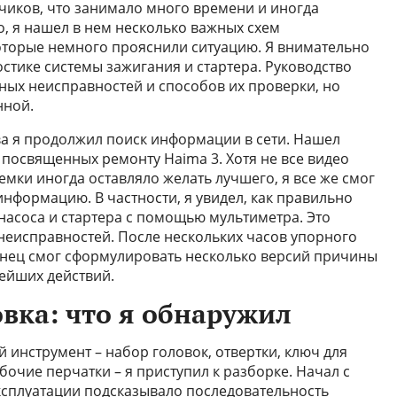
чиков, что занимало много времени и иногда
, я нашел в нем несколько важных схем
оторые немного прояснили ситуацию. Я внимательно
стике системы зажигания и стартера. Руководство
ых неисправностей и способов их проверки, но
нной.
а я продолжил поиск информации в сети. Нашел
 посвященных ремонту Haima 3. Хотя не все видео
ъемки иногда оставляло желать лучшего, я все же смог
нформацию. В частности, я увидел, как правильно
асоса и стартера с помощью мультиметра. Это
неисправностей. После нескольких часов упорного
онец смог сформулировать несколько версий причины
ейших действий.
вка: что я обнаружил
й инструмент – набор головок, отвертки, ключ для
бочие перчатки – я приступил к разборке. Начал с
эксплуатации подсказывало последовательность