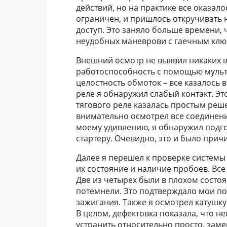
действий, но на практике все оказало
ограничен, и пришлось откручивать н
доступ. Это заняло больше времени, ч
неудобных маневрови с гаечным ключо
Внешний осмотр не выявил никаких 
работоспособность с помощью мульт
целостность обмоток – все казалось 
реле я обнаружил слабый контакт. Эт
тягового реле казалась простым реш
внимательно осмотрел все соединени
моему удивлению, я обнаружил подго
стартеру. Очевидно, это и было при
Далее я перешел к проверке системы
их состояние и наличие пробоев. Все
Две из четырех были в плохом состо
потемнели. Это подтверждало мои по
зажигания. Также я осмотрел катушк
В целом, дефектовка показала, что н
устранить относительно просто, зам