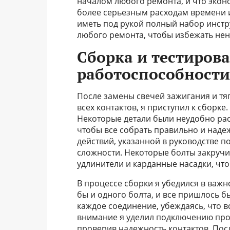
началом любого ремонта, и что экон
более серьезным расходам времени и
иметь под рукой полный набор инст
любого ремонта, чтобы избежать не
Сборка и тестиров
работоспособности
После замены свечей зажигания и тяг
всех контактов, я приступил к сборке
Некоторые детали были неудобно ра
чтобы все собрать правильно и наде
действий, указанной в руководстве п
сложности. Некоторые болты закручи
удлинители и карданные насадки, чт
В процессе сборки я убедился в важн
бы и одного болта, и все пришлось б
каждое соединение, убеждаясь, что в
внимание я уделил подключению пров
проверив надежность контактов. Посл