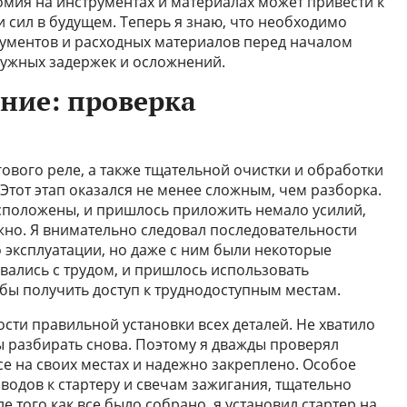
омия на инструментах и материалах может привести к
 сил в будущем. Теперь я знаю, что необходимо
рументов и расходных материалов перед началом
нужных задержек и осложнений.
ание: проверка
ового реле, а также тщательной очистки и обработки
. Этот этап оказался не менее сложным, чем разборка.
сположены, и пришлось приложить немало усилий,
жно. Я внимательно следовал последовательности
о эксплуатации, но даже с ним были некоторые
вались с трудом, и пришлось использовать
обы получить доступ к труднодоступным местам.
ости правильной установки всех деталей. Не хватило
ы разбирать снова. Поэтому я дважды проверял
се на своих местах и надежно закреплено. Особое
одов к стартеру и свечам зажигания, тщательно
е того как все было собрано, я установил стартер на