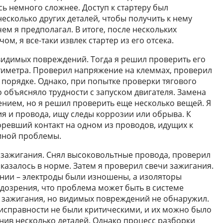
сь немного сложнее. Доступ к стартеру был
есколько других деталей, чтобы получить к нему
ем я предполагал. В итоге, после нескольких
м, я все-таки извлек стартер из его отсека.
видимых повреждений. Тогда я решил проверить его
иметра. Проверил напряжение на клеммах, проверил
в порядке. Однако, при попытке проверки тягового
о объясняло трудности с запуском двигателя. Замена
ением, но я решил проверить еще несколько вещей. Я
я и провода, ищу следы коррозии или обрыва. К
ревший контакт на одном из проводов, идущих к
чиной проблемы.
 зажигания. Снял высоковольтные провода, проверил
 казалось в норме. Затем я проверил свечи зажигания.
янии – электроды были изношены, а изоляторы
дозрения, что проблема может быть в системе
у зажигания, но видимых повреждений не обнаружил.
еисправности не были критическими, и их можно было
енив несколько деталей. Однако процесс разборки