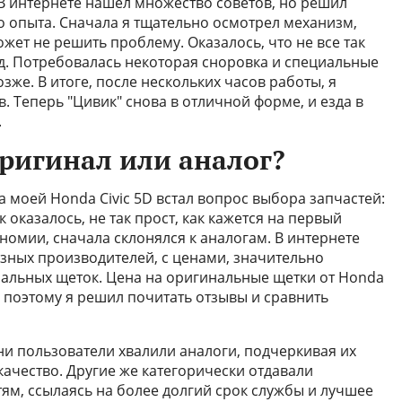
 В интернете нашел множество советов, но решил
о опыта. Сначала я тщательно осмотрел механизм,
жет не решить проблему. Оказалось, что не все так
яд. Потребовалась некоторая сноровка и специальные
зже. В итоге, после нескольких часов работы, я
 Теперь "Цивик" снова в отличной форме, и езда в
.
оригинал или аналог?
 моей Honda Civic 5D встал вопрос выбора запчастей:
к оказалось, не так прост, как кажется на первый
кономии, сначала склонялся к аналогам. В интернете
зных производителей, с ценами, значительно
альных щеток. Цена на оригинальные щетки от Honda
 поэтому я решил почитать отзывы и сравнить
ни пользователи хвалили аналоги, подчеркивая их
ачество. Другие же категорически отдавали
м, ссылаясь на более долгий срок службы и лучшее