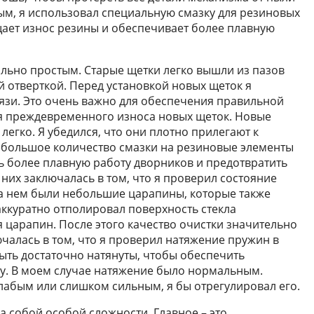
ным, я использовал специальную смазку для резиновых
щает износ резины и обеспечивает более плавную
льно простым. Старые щетки легко вышли из пазов
 отверткой. Перед установкой новых щеток я
рязи. Это очень важно для обеспечения правильной
 преждевременного износа новых щеток. Новые
легко. Я убедился, что они плотно прилегают к
 небольшое количество смазки на резиновые элементы
ь более плавную работу дворников и предотвратить
из них заключалась в том, что я проверил состояние
 на нем были небольшие царапины, которые также
 аккуратно отполировал поверхность стекла
 царапин. После этого качество очистки значительно
чалась в том, что я проверил натяжение пружин в
ть достаточно натянуты, чтобы обеспечить
у. В моем случае натяжение было нормальным.
лабым или слишком сильным, я бы отрегулировал его.
а собой особой сложности. Главное – это