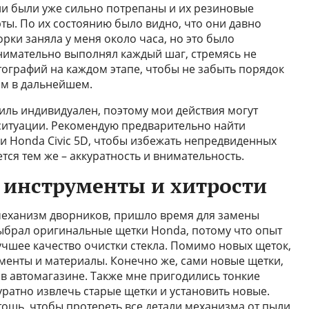
и были уже сильно потрепаны и их резиновые
ты. По их состоянию было видно, что они давно
рки заняла у меня около часа, но это было
внимательно выполнял каждый шаг, стремясь не
тографий на каждом этапе, чтобы не забыть порядок
ым в дальнейшем.
иль индивидуален, поэтому мои действия могут
ситуации. Рекомендую предварительно найти
 Honda Civic 5D, чтобы избежать непредвиденных
ся тем же – аккуратность и внимательность.
 инструменты и хитрости
 механизм дворников, пришло время для замены
 выбрал оригинальные щетки Honda, потому что опыт
учшее качество очистки стекла. Помимо новых щеток,
енты и материалы. Конечно же, сами новые щетки,
в автомагазине. Также мне пригодились тонкие
ратно извлечь старые щетки и установить новые.
тошь, чтобы протереть все детали механизма от пыли