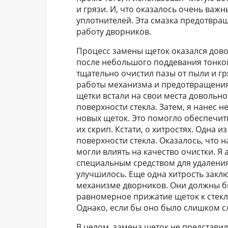
и грязи. И, что оказалось очень важ
уплотнителей. Эта смазка предотвра
работу дворников.
Процесс замены щеток оказался дово
после небольшого поддевания тонкой
тщательно очистил пазы от пыли и г
работы механизма и предотвращения
щетки встали на свои места довольно 
поверхности стекла. Затем, я нанес
новых щеток. Это помогло обеспечит
их скрип. Кстати, о хитростях. Одна 
поверхности стекла. Оказалось, что
могли влиять на качество очистки. Я
специальным средством для удаления
улучшилось. Еще одна хитрость заклю
механизме дворников. Они должны бы
равномерное прижатие щеток к стекл
Однако, если бы оно было слишком с
В целом, замена щеток не представил