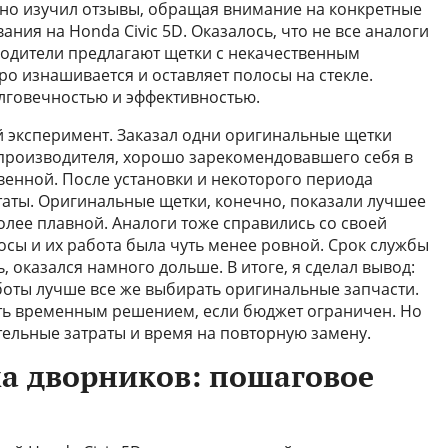
льно изучил отзывы, обращая внимание на конкретные
ния на Honda Civic 5D. Оказалось, что не все аналоги
одители предлагают щетки с некачественным
о изнашивается и оставляет полосы на стекле.
олговечностью и эффективностью.
й эксперимент. Заказал одни оригинальные щетки
 производителя, хорошо зарекомендовавшего себя в
венной. После установки и некоторого периода
ьтаты. Оригинальные щетки, конечно, показали лучшее
более плавной. Аналоги тоже справились со своей
осы и их работа была чуть менее ровной. Срок службы
, оказался намного дольше. В итоге, я сделал вывод:
оты лучше все же выбирать оригинальные запчасти.
ать временным решением, если бюджет ограничен. Но
ельные затраты и время на повторную замену.
а дворников: пошаговое