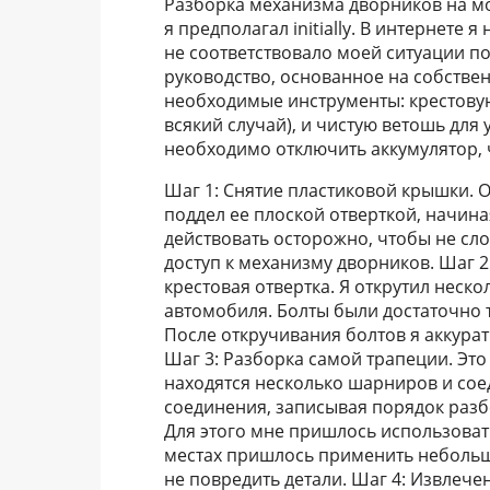
Разборка механизма дворников на мо
я предполагал initially. В интернете 
не соответствовало моей ситуации п
руководство, основанное на собстве
необходимые инструменты: крестовую 
всякий случай), и чистую ветошь для
необходимо отключить аккумулятор, 
Шаг 1: Снятие пластиковой крышки. О
поддел ее плоской отверткой, начина
действовать осторожно, чтобы не сл
доступ к механизму дворников. Шаг 
крестовая отвертка. Я открутил неско
автомобиля. Болты были достаточно 
После откручивания болтов я аккурат
Шаг 3: Разборка самой трапеции. Это
находятся несколько шарниров и сое
соединения, записывая порядок разб
Для этого мне пришлось использовать
местах пришлось применить небольшо
не повредить детали. Шаг 4: Извлече