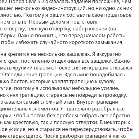
ей Honda Civic 5D оказалась задачей посложнее, чем
я нашел несколько видео-инструкций, но ни одно из них
олностью. Поэтому я решил составить свое пошаговое
нном опыте. Первым делом я подготовил
отвертку, плоскую отвертку, набор ключей (на
 уборки. Важно помнить, что перед началом работы
чтобы избежать случайного короткого замыкания.
на крепится на нескольких защелках. Я аккуратно
я с края, постепенно отщелкивая все защелки. Важно
омать хрупкий пластик. После снятия крышки открылся
2: Отсоединение трапеции. Здесь мне понадобилась
лько болтов, которые крепят трапецию к кузову
тугие, поэтому я использовал небольшое усилие.
но снял трапецию, стараясь не повредить проводку.
 оказался самый сложный этап. Внутри трапеции
динительных элементов. Я тщательно разобрал все
орки, чтобы потом без проблем собрать все обратно.
 как крестовую, так и плоскую отвертки. В некоторых
е усилие, но я старался не переусердствовать, чтобы
ние старых щеток. После разборки трапеции я легко