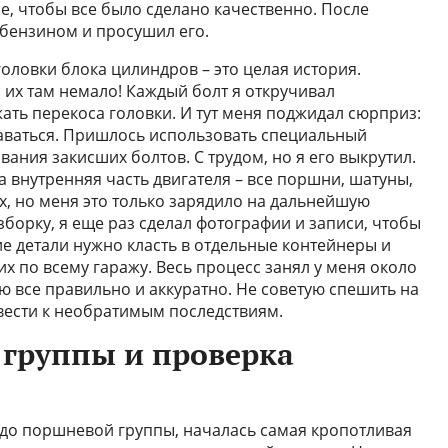
е, чтобы все было сделано качественно. После
бензином и просушил его.
оловки блока цилиндров – это целая история.
а их там немало! Каждый болт я откручивал
ать перекоса головки. И тут меня поджидал сюрприз:
ддаваться. Пришлось использовать специальный
вания закисших болтов. С трудом, но я его выкрутил.
а внутренняя часть двигателя – все поршни, шатуны,
х, но меня это только зарядило на дальнейшую
зборку, я еще раз сделал фотографии и записи, чтобы
ие детали нужно класть в отдельные контейнеры и
их по всему гаражу. Весь процесс занял у меня около
аю все правильно и аккуратно. Не советую спешить на
вести к необратимым последствиям.
группы и проверка
ь до поршневой группы, началась самая кропотливая