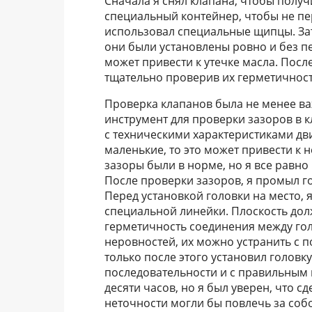
Сначала я снял клапана, чтобы получ
специальный контейнер, чтобы не пер
использовал специальные щипцы. Зате
они были установлены ровно и без п
может привести к утечке масла. Посл
тщательно проверив их герметичност
Проверка клапанов была не менее в
инструмент для проверки зазоров в к
с техническими характеристиками дв
маленькие, то это может привести к 
зазоры были в норме, но я все равно
После проверки зазоров, я промыл г
Перед установкой головки на место,
специальной линейки. Плоскость дол
герметичность соединения между гол
неровностей, их можно устранить с п
только после этого установил головку
последовательности и с правильным 
десяти часов, но я был уверен, что с
неточности могли бы повлечь за со