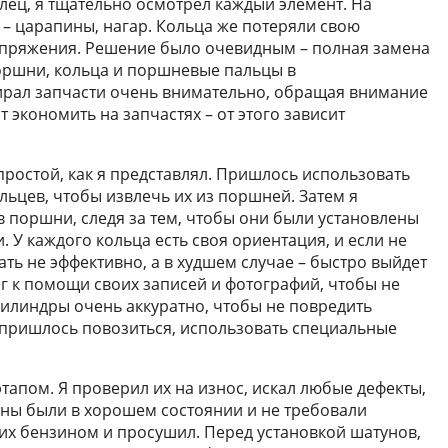
лец, я тщательно осмотрел каждый элемент. На
– царапины, нагар. Кольца же потеряли свою
напряжения. Решение было очевидным – полная замена
оршни, кольца и поршневые пальцы в
рал запчасти очень внимательно, обращая внимание
т экономить на запчастях – от этого зависит
простой, как я представлял. Пришлось использовать
цев, чтобы извлечь их из поршней. Затем я
 поршни, следя за тем, чтобы они были установлены
 У каждого кольца есть своя ориентация, и если не
ать не эффективно, а в худшем случае – быстро выйдет
бег к помощи своих записей и фотографий, чтобы не
илиндры очень аккуратно, чтобы не повредить
 пришлось повозиться, использовать специальные
апом. Я проверил их на износ, искал любые дефекты,
уны были в хорошем состоянии и не требовали
их бензином и просушил. Перед установкой шатунов,