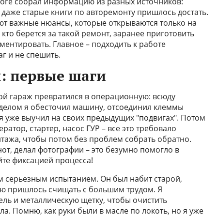
тоге собрал информацию из разных источников:
даже старые книги по авторемонту пришлось достать.
ают важные нюансы, которые открываются только на
 кто берется за такой ремонт, заранее приготовить
ментировать. Главное – подходить к работе
г и не спешить.
я: первые шаги
Мой гараж превратился в операционную: всюду
 делом я обесточил машину, отсоединил клеммы
 я уже выучил на своих предыдущих "подвигах". Потом
ратор, стартер, насос ГУР – все это требовало
нтажа, чтобы потом без проблем собрать обратно.
от, делал фотографии – это безумно помогло в
те фиксацией процесса!
м серьезным испытанием. Он был набит старой,
ую пришлось счищать с большим трудом. Я
ль и металлическую щетку, чтобы очистить
ла. Помню, как руки были в масле по локоть, но я уже