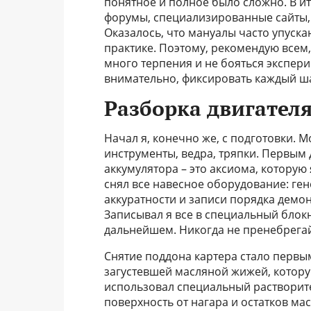
понятное и полное было сложно. В и
форумы, специализированные сайты, 
Оказалось, что мануалы часто упуск
практике. Поэтому, рекомендую всем,
много терпения и не бояться экспери
внимательно, фиксировать каждый ша
Разборка двигател
Начал я, конечно же, с подготовки. 
инструменты, ведра, тряпки. Первым
аккумулятора – это аксиома, которую
снял все навесное оборудование: гене
аккуратности и записи порядка демо
Записывал я все в специальный блокн
дальнейшем. Никогда не пренебрегай
Снятие поддона картера стало первы
загустевшей масляной жижей, котор
использовал специальный растворите
поверхность от нагара и остатков мас