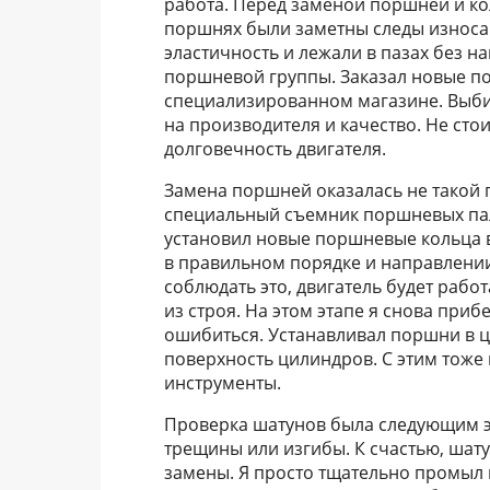
работа. Перед заменой поршней и ко
поршнях были заметны следы износа 
эластичность и лежали в пазах без 
поршневой группы. Заказал новые п
специализированном магазине. Выби
на производителя и качество. Не стои
долговечность двигателя.
Замена поршней оказалась не такой 
специальный съемник поршневых паль
установил новые поршневые кольца в
в правильном порядке и направлении.
соблюдать это, двигатель будет работ
из строя. На этом этапе я снова при
ошибиться. Устанавливал поршни в ц
поверхность цилиндров. С этим тоже
инструменты.
Проверка шатунов была следующим эт
трещины или изгибы. К счастью, шат
замены. Я просто тщательно промыл 