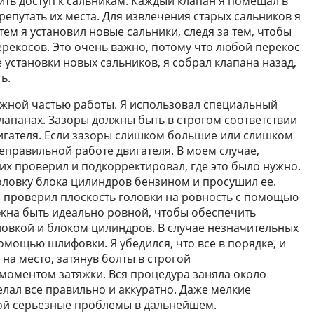
ить доступ к сальникам. Каждый клапан я помещал в
епутать их места. Для извлечения старых сальников я
м я установил новые сальники, следя за тем, чтобы
ерекосов. Это очень важно, потому что любой перекос
е установки новых сальников, я собрал клапана назад,
ь.
ажной частью работы. Я использовал специальный
лапанах. Зазоры должны быть в строгом соответствии
игателя. Если зазоры слишком большие или слишком
неправильной работе двигателя. В моем случае,
 их проверил и подкорректировал, где это было нужно.
оловку блока цилиндров бензином и просушил ее.
 я проверил плоскость головки на ровность с помощью
жна быть идеально ровной, чтобы обеспечить
овкой и блоком цилиндров. В случае незначительных
омощью шлифовки. Я убедился, что все в порядке, и
 на место, затянув болты в строгой
моментом затяжки. Вся процедура заняла около
делал все правильно и аккуратно. Даже мелкие
бой серьезные проблемы в дальнейшем.