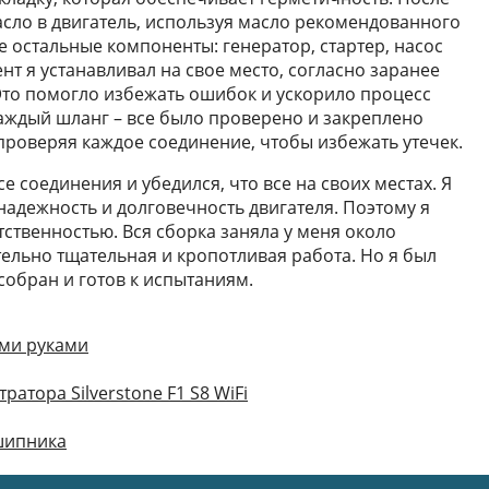
асло в двигатель, используя масло рекомендованного
се остальные компоненты: генератор, стартер, насос
нт я устанавливал на свое место, согласно заранее
Это помогло избежать ошибок и ускорило процесс
каждый шланг – все было проверено и закреплено
проверяя каждое соединение, чтобы избежать утечек.
е соединения и убедился, что все на своих местах. Я
 надежность и долговечность двигателя. Поэтому я
тственностью. Вся сборка заняла у меня около
тельно тщательная и кропотливая работа. Но я был
собран и готов к испытаниям.
ими руками
атора Silverstone F1 S8 WiFi
шипника