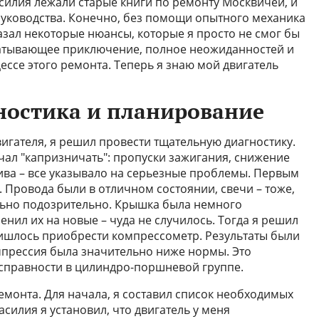
асилия лежали старые книги по ремонту Москвичей, и
 руководства. Конечно, без помощи опытного механика
азал некоторые нюансы, которые я просто не смог бы
хватывающее приключение, полное неожиданностей и
ессе этого ремонта. Теперь я знаю мой двигатель
ностика и планирование
игателя, я решил провести тщательную диагностику.
чал "капризничать": пропуски зажигания, снижение
ва – все указывало на серьезные проблемы. Первым
 Провода были в отличном состоянии, свечи – тоже,
льно подозрительно. Крышка была немного
енил их на новые – чуда не случилось. Тогда я решил
ришлось приобрести компрессометр. Результаты были
прессия была значительно ниже нормы. Это
справности в цилиндро-поршневой группе.
емонта. Для начала, я составил список необходимых
асилия я установил, что двигатель у меня