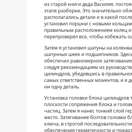
из старой книги деда Василия, посто
этапе разборки. Это значительно обле
располагались детали и в какой пос
установил поршни с новыми кольцами
правильным расположением колец и и
перепроверял все, чтобы избежать о
Затем я установил шатуны на коленв
шатунных шеек и подшипников. Здес
обеспечил равномерное затягивание г
следуя рекомендациям из руководства
цилиндров, убедившись в правильно
самых ответственных моментов, и я д
ни одну деталь.
Установка головки блока цилиндров 
плоскости сопряжения блока и головк
частиц. Затем я нанес тонкий слой ге
место. Затягивание болтов головки
ключа, в строгой последовательности
обеспечения герметичности и предо