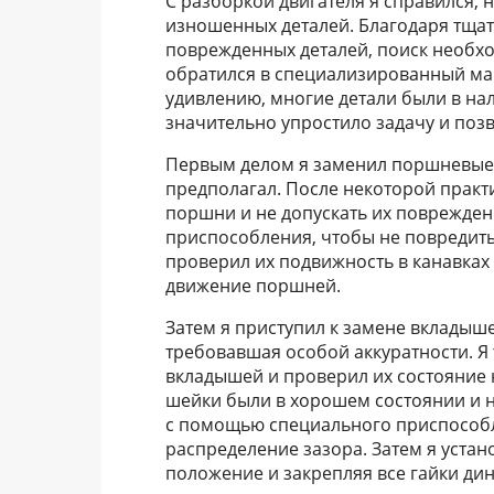
С разборкой двигателя я справился, 
изношенных деталей. Благодаря тща
поврежденных деталей, поиск необхо
обратился в специализированный ма
удивлению, многие детали были в нал
значительно упростило задачу и поз
Первым делом я заменил поршневые ко
предполагал. После некоторой практи
поршни и не допускать их поврежден
приспособления, чтобы не повредить
проверил их подвижность в канавках
движение поршней.
Затем я приступил к замене вкладыш
требовавшая особой аккуратности. Я
вкладышей и проверил их состояние 
шейки были в хорошем состоянии и 
с помощью специального приспособ
распределение зазора. Затем я устан
положение и закрепляя все гайки д