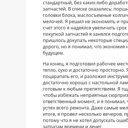
стандартный, без каких-либо доработ
запчастей. В списке оказались: порш
головки блока, маслосъемные колпач
мелочей. Я решил не экономить и пр
счет этого я надеялся увеличить сро
покупкой запчастей я занялся подгото
пришлось докупать некоторые специ
дорого, но я понимал, что экономия 
будущем.
На конец, я подготовил рабочее мес
тепло, сухо и достаточно просторно.
поцарапать его, и разложил инструме
достаточно хорошо с настольной ламп
готовым к любым препятствиям. Я тщ
чтобы избежать неприятных сюрпризо
ответственный момент, и я понимал, 
успех всего ремонта. Даже самые ме
итоге, я провел несколько вечеров, 
потому что я не хотел допускать ош
затратам времени и денег.