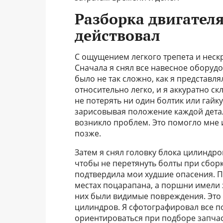
Разборка двигателя
действовал
С ощущением легкого трепета и неск
Сначала я снял все навесное оборудо
было не так сложно, как я представл
относительно легко, и я аккуратно с
не потерять ни один болтик или гайк
зарисовывая положение каждой детал
возникло проблем. Это помогло мне
позже.
Затем я снял головку блока цилиндр
чтобы не перетянуть болты при сборк
подтвердила мои худшие опасения. П
местах поцарапана, а поршни имели 
них были видимые повреждения. Это
цилиндров. Я сфотографировал все п
ориентироваться при подборе запчас