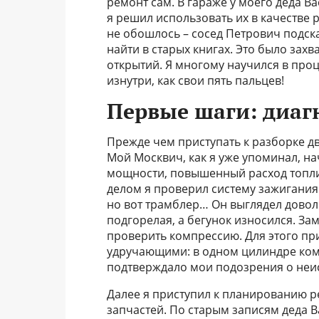
ремонт сам. В гараже у моего деда В
я решил использовать их в качестве
не обошлось – сосед Петрович подск
найти в старых книгах. Это было за
открытий. Я многому научился в проц
изнутри, как свои пять пальцев!
Первые шаги: диаг
Прежде чем приступать к разборке дв
Мой Москвич, как я уже упоминал, на
мощности, повышенный расход топли
делом я проверил систему зажигания.
но вот трамблер… Он выглядел дово
подгорелая, а бегунок износился. Зам
проверить компрессию. Для этого п
удручающими: в одном цилиндре ком
подтверждало мои подозрения о неи
Далее я приступил к планированию р
запчастей. По старым записям деда В