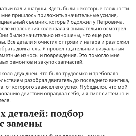
чатый вал и шатуны. Здесь были некоторые сложности.
и мне пришлось приложить значительные усилия,
пециальный съемник, который одолжил у Петровича.
После извлечения коленвала я внимательно осмотрел
Они были значительно изношены, что еще раз
. Все детали я очистил от грязи и нагара и разложил
собрать двигатель. Я провел тщательный визуальный
 заметные износы и повреждения. Это помогло мне
ых ремонтов и закупок запчастей.
около двух дней. Это было трудоемко и требовало
вольствием разобрал двигатель до последнего винтика,
, от которого зависел его успех. Я убедился, что мой
ованию действий оправдал себя, и я смог системно и
теля.
 деталей: подбор
сс замены