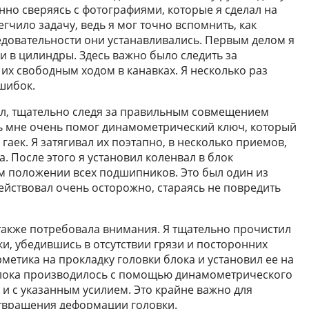
янно сверяясь с фотографиями, которые я сделал на
гчило задачу, ведь я мог точно вспомнить, как
ледовательности они устанавливались. Первым делом я
 в цилиндры. Здесь важно было следить за
х свободным ходом в канавках. Я несколько раз
шибок.
ал, тщательно следя за правильным совмещением
ь мне очень помог динамометрический ключ, который
аек. Я затягивал их поэтапно, в несколько приемов,
. После этого я установил коленвал в блок
м положении всех подшипников. Это был один из
ействовал очень осторожно, стараясь не повредить
также потребовала внимания. Я тщательно прочистил
и, убедившись в отсутствии грязи и посторонних
рметика на прокладку головки блока и установил ее на
 блока производилось с помощью динамометрического
 и с указанным усилием. Это крайне важно для
твращения деформации головки.