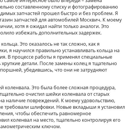
но самое интересное было впереди – замена
тельно составленному списку и фотографированию
димых запчастей прошел быстро и без проблем. Я
газин запчастей для автомобилей Москвич. К моему
ичии, хотя я ожидал найти только аналоги. Это
волило избежать дополнительных задержек.
льца. Это оказалось не так сложно, как я
ки, я научился правильно устанавливать кольца на
ия. В процессе работы я применял специальные
 хрупкие детали. После замены колец я тщательно
 поршней, убедившись, что они не затрудняют
ей коленвала. Это была более сложная процедура,
 тщательно очистил шейки коленвала от старых
на наличие повреждений. К моему удовольствию,
не требовали шлифовки. Новые вкладыши я установил
ления, чтобы обеспечить равномерное
овил коленвал на место, тщательно контролируя его
инамометрическим ключом.