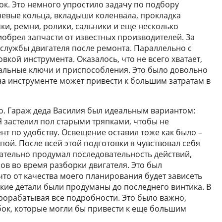
ок. Это немного упростило задачу по подбору
невые кольца, вкладыши коленвала, прокладка
ки, ремни, ролики, сальники и еще несколько
иобрел запчасти от известных производителей. За
к службы двигателя после ремонта. Параллельно с
вкой инструмента. Оказалось, что не всего хватает,
альные ключи и приспособления. Это было довольно
на инструменте может привести к большим затратам в
то. Гараж деда Василия был идеальным вариантом:
 Я застелил пол старыми тряпками, чтобы не
нт по удобству. Освещение оставил тоже как было –
ой. После всей этой подготовки я чувствовал себя
ательно продумал последовательность действий,
в во время разборки двигателя. Это был
что от качества моего планирования будет зависеть
лкие детали были продуманы до последнего винтика. В
прорабатывая все подробности. Это было важно,
ибок, которые могли бы привести к еще большим