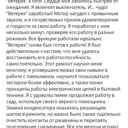
"Ветерек" к сети. Сердце моё забилось быстрее от
ожидания. Я включил выключатель. И… чудо!
"Ветерек" заработал! Мотор загудел с привычным
звуком, и я почувствовал прилив удовлетворения
и гордости за свою работу. Я поработал с ним
несколько минут, проверяя его работу в разных
режимах. Все функции работали идеально.
"Ветерек" снова был готов к работе! Я был
действительно счастлив, что мне удалось
восстановить его работоспособность
самостоятельно. Этот ремонт научил меня
многому: я усовершенствовал свои навыки в
работе с паяльником, научился пользоваться
тестером более эффективно, а также понял
принципы работы электрических цепей в бытовой
технике. Я с удовольствием продолжил работу в
саду, используя своего верного помощника.
Замена конденсатора оказалась решающим
шагом в ремонте, но важно было также тщательно
очистить контакты от ржавчины и перепаять
подгоревшее соединение. Все эти мелочи играют