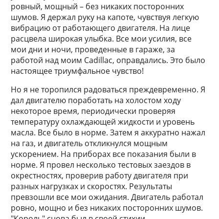
ровный, мощный – без никаких посторонних
шумов. Я держал руку на капоте, чувствуя легкую
вибрацию от работающего двигателя. На лице
расцвела широкая улыбка. Все мои усилия, все
мои дни и ночи, проведенные в гараже, за
работой над моим Cadillac, оправдались. Это было
настоящее триумфальное чувство!
Но я не торопился радоваться преждевременно. Я
дал двигателю поработать на холостом ходу
некоторое время, периодически проверяя
температуру охлаждающей жидкости и уровень
масла. Все было в норме. Затем я аккуратно нажал
на газ, и двигатель откликнулся мощным
ускорением. На приборах все показания были в
норме. Я провел несколько тестовых заездов в
окрестностях, проверив работу двигателя при
разных нагрузках и скоростях. Результаты
превзошли все мои ожидания. Двигатель работал
ровно, мощно и без никаких посторонних шумов.
"Король" снова был в своей стихии.