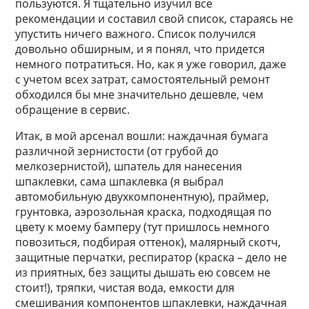
пользуются. Я тщательно изучил все
рекомендации и составил свой список, стараясь не
упустить ничего важного. Список получился
довольно обширным, и я понял, что придется
немного потратиться. Но, как я уже говорил, даже
с учетом всех затрат, самостоятельный ремонт
обходился бы мне значительно дешевле, чем
обращение в сервис.
Итак, в мой арсенал вошли: наждачная бумага
различной зернистости (от грубой до
мелкозернистой), шпатель для нанесения
шпаклевки, сама шпаклевка (я выбрал
автомобильную двухкомпонентную), праймер,
грунтовка, аэрозольная краска, подходящая по
цвету к моему бамперу (тут пришлось немного
повозиться, подбирая оттенок), малярный скотч,
защитные перчатки, респиратор (краска – дело не
из приятных, без защиты дышать ею совсем не
стоит!), тряпки, чистая вода, емкости для
смешивания компонентов шпаклевки, наждачная