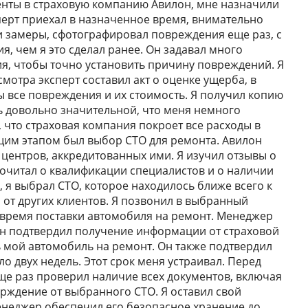
менты в страховую компанию Авилон, мне назначили
перт приехал в назначенное время, внимательно
и замеры, сфотографировал повреждения еще раз, с
, чем я это сделал ранее. Он задавал много
ия, чтобы точно установить причину повреждений. Я
смотра эксперт составил акт о оценке ущерба, в
 все повреждения и их стоимость. Я получил копию
сь довольно значительной, что меня немного
, что страховая компания покроет все расходы в
щим этапом был выбор СТО для ремонта. Авилон
центров, аккредитованных ими. Я изучил отзывы о
почитал о квалификации специалистов и о наличии
 я выбрал СТО, которое находилось ближе всего к
от других клиентов. Я позвонил в выбранный
и время поставки автомобиля на ремонт. Менеджер
он подтвердил получение информации от страховой
ь мой автомобиль на ремонт. Он также подтвердил
о двух недель. Этот срок меня устраивал. Перед
ще раз проверил наличие всех документов, включая
ерждение от выбранного СТО. Я оставил свой
енеджер обеспечил его безопасное хранение до