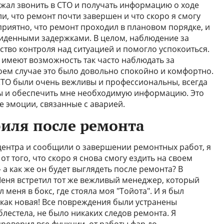
жал звонить в СТО и получать информацию о ходе
и, что ремонт почти завершен и что скоро я смогу
приятно, что ремонт проходил в плановом порядке, и
виденными задержками. В целом, наблюдение за
ство контроля над ситуацией и помогло успокоиться.
 имеют возможность так часто наблюдать за
оем случае это было довольно спокойно и комфортно.
 СТО были очень вежливы и профессиональны, всегда
сы и обеспечить мне необходимую информацию. Это
е эмоции, связанные с аварией.
иля после ремонта
центра и сообщили о завершении ремонтных работ, я
т того, что скоро я снова смогу ездить на своем
а как же он будет выглядеть после ремонта? В
Меня встретил тот же вежливый менеджер, который
меня в бокс, где стояла моя "Тойота". И я был
как новая! Все повреждения были устранены
блестела, не было никаких следов ремонта. Я