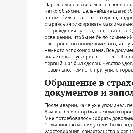
Параллельно я связался со своей стр
четко объяснил дальнейшие шаги: с
автомобиля с разных ракурсов, подро
стараясь зафиксировать максимально
повреждения кузова, фар, бампера. С
освещении, чтобы не было сомнений 
расстроен, но понимание того, что у
немного успокоило меня. Все докуме
значительно ускорило процесс. Я по
первый шаг был сделан. Чувство удов
правильно, немного притупило горьк
Обращение в страх
документов и запо
После аварии, как я уже упоминал, 
Авилон. Оператор был вежлив и проф
Мне потребовалось собрать довольно
большинство из них у меня было под 
удостоверения, свидетельства о реги