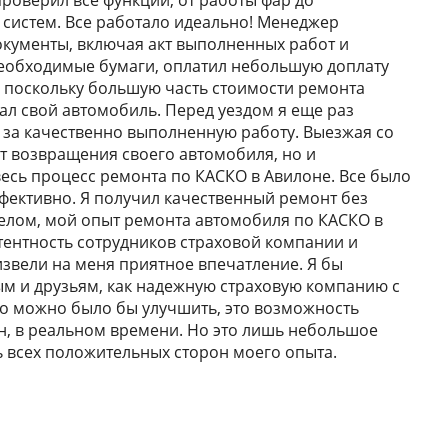
роверил все функции, от работы фар до
систем. Все работало идеально! Менеджер
кументы, включая акт выполненных работ и
необходимые бумаги, оплатил небольшую доплату
, поскольку большую часть стоимости ремонта
ал свой автомобиль. Перед уездом я еще раз
за качественно выполненную работу. Выезжая со
от возвращения своего автомобиля, но и
весь процесс ремонта по КАСКО в Авилоне. Все было
ективно. Я получил качественный ремонт без
целом, мой опыт ремонта автомобиля по КАСКО в
ентность сотрудников страховой компании и
звели на меня приятное впечатление. Я бы
м и друзьям, как надежную страховую компанию с
о можно было бы улучшить, это возможность
н, в реальном времени. Но это лишь небольшое
ь всех положительных сторон моего опыта.