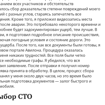
занием всех участников и обстоятельств
лось сбор доказательств степени повреждений моего
й с разных углов, стараясь запечатлеть все
ения. Кроме того, я приложил видеозапись места
 после аварии. Это потребовало некоторого времени и
робнее будет задокументирован ущерб, тем лучше. В
ам, я подготовил подробное описание происшествия,
ключая погодные условия и состояние дороги. Это
щерба. После того, как все документы были готовы, я
овом портале Авилона. Процедура оказалась
меня никаких трудностей. Все поля были четко
се необходимые графы. Я убедился, что вся
вил заявление. После отправки я получил номер
аявка принята в обработку. В целом, процесс сбора
анял у меня около двух часов, но это время было
ельная подготовка документов — залог быстрого и
мобиля.
ыбор СТО