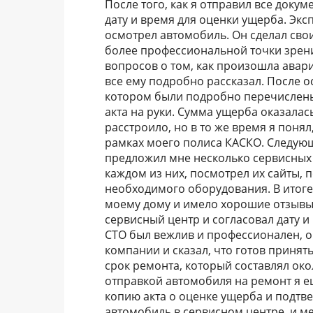
После того, как я отправил все доку
дату и время для оценки ущерба. Экс
осмотрел автомобиль. Он сделал сво
более профессиональной точки зрения
вопросов о том, как произошла авар
все ему подробно рассказал. После о
котором были подробно перечислены
акта на руки. Сумма ущерба оказала
расстроило, но в то же время я понял
рамках моего полиса КАСКО. Следую
предложил мне несколько сервисных 
каждом из них, посмотрел их сайты, 
необходимого оборудования. В итоге,
моему дому и имело хорошие отзывы 
сервисный центр и согласовал дату 
СТО был вежлив и профессионален, 
компании и сказал, что готов принят
срок ремонта, который составлял окол
отправкой автомобиля на ремонт я е
копию акта о оценке ущерба и подтв
автомобиль в сервисном центре, и м