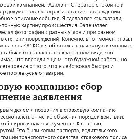
аховой компанией, "Авилон". Оператор спокойно и
бор документов, фотографирование повреждений
бное описание события. Я сделал все как сказали,
 точную картину происшествия. Запечатлел
делал фотографии с разных углов и при разном
в степени повреждений. Конечно, в тот момент я был
 меня есть КАСКО и я обратился в надежную компанию,
нты были отправлены в электронном виде, что
нимал, что впереди еще много бумажной работы, но
летворения от того, что я действовал быстро и
ое послевкусие от аварии.
овую компанию: сбор
лнение заявления
первым делом я позвонил в страховую компанию
ессионален, он четко объяснил порядок действий.
 обширный пакет документов. К счастью,
рукой. Это были копии паспорта, водительского
страции транспортного средства, страхового полиса