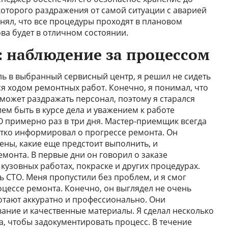
которого раздражения от самой ситуации с аварией
онял, что все процедуры проходят в плановом
ва будет в отличном состоянии.
 наблюдение за процессом
иль в выбранный сервисный центр, я решил не сидеть
ся ходом ремонтных работ. Конечно, я понимал, что
ожет раздражать персонал, поэтому я старался
ем быть в курсе дела и уважением к работе
О примерно раз в три дня. Мастер-приемщик всегда
атко информировал о прогрессе ремонта. Он
ены, какие еще предстоит выполнить, и
монта. В первые дни он говорил о заказе
кузовных работах, покраске и других процедурах.
 СТО. Меня пропустили без проблем, и я смог
оцессе ремонта. Конечно, он выглядел не очень
ботают аккуратно и профессионально. Они
ние и качественные материалы. Я сделал несколько
а, чтобы задокументировать процесс. В течение