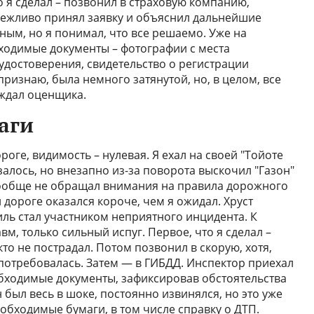
то я сделал – позвонил в страховую компанию,
вежливо принял заявку и объяснил дальнейшие
ным, но я понимал, что все решаемо. Уже на
ходимые документы – фотографии с места
удостоверения, свидетельство о регистрации
признаю, была немного затянутой, но, в целом, все
 ждал оценщика.
аги
ороге, видимость – нулевая. Я ехал на своей "Тойоте
залось, но внезапно из-за поворота выскочил "Газон"
, вообще не обращал внимания на правила дорожного
дороге оказался короче, чем я ожидал. Хруст
иль стал участником неприятного инцидента. К
м, только сильный испуг. Первое, что я сделал –
то не пострадал. Потом позвонил в скорую, хотя,
отребовалась. Затем — в ГИБДД. Инспектор приехал
бходимые документы, зафиксировав обстоятельства
 был весь в шоке, постоянно извинялся, но это уже
обходимые бумаги, в том числе справку о ДТП.