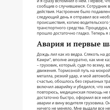
и я сразу вспомнил о нем. Первое, ч
сообщив о случившемся. Сотрудник 
действия. Настроение было подавлен
следующий день я отправил все необ
происшествия, копию водительского 
транспортного средства. Процедура, 
прошло достаточно гладко. Теперь я
Авария и первые ш
Дождь лил как из ведра. Слякоть на д
Камри", вполне аккуратно, как мне ка
– грузовик, который, судя по всему
движения. Тормозной путь на мокрой 
металла, резкий удар, и мой автомоб
счастью, обошлось без серьезных трав
включил аварийку и убедился, что ник
повторюсь, медицинская помощь не п
достаточно быстро, оформил все нео
аварии и вину водителя грузовика. Он
ничего не меняло. Мне выдали все не