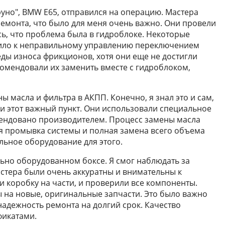
Бруно", BMW E65, отправился на операцию. Мастера
емонта, что было для меня очень важно. Они провели
сь, что проблема была в гидроблоке. Некоторые
дило к неправильному управлению переключением
ды износа фрикционов, хотя они еще не достигли
комендовали их заменить вместе с гидроблоком,
 масла и фильтра в АКПП. Конечно, я знал это и сам,
ли этот важный пункт. Они использовали специальное
ендовано производителем. Процесс замены масла
ся промывка системы и полная замена всего объема
льное оборудование для этого.
ьно оборудованном боксе. Я смог наблюдать за
астера были очень аккуратны и внимательны к
и коробку на части, и проверили все компоненты.
 на новые, оригинальные запчасти. Это было важно
 надежность ремонта на долгий срок. Качество
фикатами.