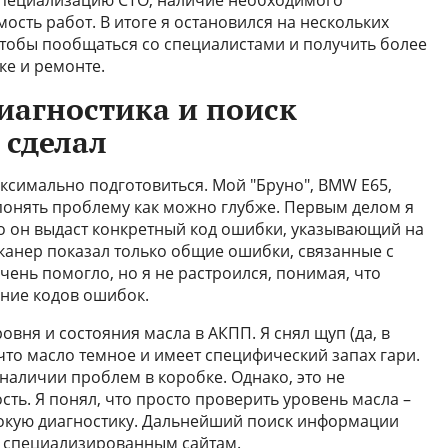
 специализацию СТО, наличие необходимого
ость работ. В итоге я остановился на нескольких
 чтобы пообщаться со специалистами и получить более
е и ремонте.
иагностика и поиск
 сделал
аксимально подготовиться. Мой "Бруно", BMW E65,
 понять проблему как можно глубже. Первым делом я
то он выдаст конкретный код ошибки, указывающий на
канер показал только общие ошибки, связанные с
очень помогло, но я не растроился, понимая, что
ение кодов ошибок.
вня и состояния масла в АКПП. Я снял щуп (да, в
 что масло темное и имеет специфический запах гари.
наличии проблем в коробке. Однако, это не
ть. Я понял, что просто проверить уровень масла –
бокую диагностику. Дальнейший поиск информации
 специализированным сайтам.