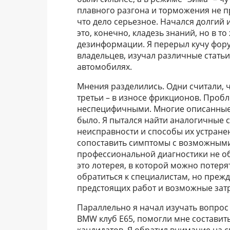
плавного разгона и торможения не п
что дело серьезное. Начался долгий
это, конечно, кладезь знаний, но в т
дезинформации. Я перерыл кучу фору
владельцев, изучал различные стать
автомобилях.
Мнения разделились. Одни считали, ч
третьи – в износе фрикционов. Пробл
неспецифичными. Многие описанные 
было. Я пытался найти аналогичные 
неисправности и способы их устранен
сопоставить симптомы с возможными 
профессиональной диагностики не об
это лотерея, в которой можно потеря
обратиться к специалистам, но преж
предстоящих работ и возможные зат
Параллельно я начал изучать вопрос
BMW клуб E65, помогли мне состави