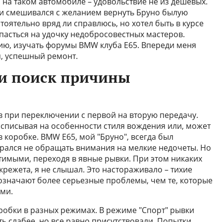
 на таком автомобиле – удовольствие не из дешевых.
и смешивался с желанием вернуть Бруно былую
тоятельно вряд ли справлюсь, но хотел быть в курсе
пасться на удочку недобросовестных мастеров.
ию, изучать форумы BMW клуба E65. Впереди меня
я, успешный ремонт.
и поиск причины
в при переключении с первой на вторую передачу.
 списывая на особенности стиля вождения или, может
в коробке. BMW E65, мой "Бруно", всегда был
арался не обращать внимания на мелкие недочеты. Но
тимыми, переходя в явные рывки. При этом никаких
крежета, я не слышал. Это настораживало – тихие
 означают более серьезные проблемы, чем те, которые
ми.
робки в разных режимах. В режиме "Спорт" рывки
ть слабее, но все равно присутствовали. Попытки