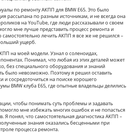
ануалы по ремонту АКПП для BMW E65. Это было
ция рассыпана по разным источникам, и не всегда она
ороликов на YouTube, где люди рассказывали о своем
могло мне лучше представить процесс ремонта и
о самостоятельно лечить АКПП я все же не решился –
больший ущерб.
КПП на моей модели. Узнал о соленоидах,
понентах. Понимал, что любая из этих деталей может
о, без специального оборудования и знаний
ть было невозможно. Поэтому я решил оставить
и и сосредоточиться на поиске хорошего
румы BMW клуба E65, где опытные владельцы делились
ации, чтобы понимать суть проблемы и задавать
помогло мне избежать многих ошибок и не попасться
. Я понял, что самостоятельная диагностика АКПП –
 полученные знания оказались бесценными при
троле процесса ремонта.