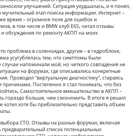
риносили улучшений. Ситуация ухудшалась, и я понял,
 и мучительный этап поиска информации. Интернет –
о же время – огромное поле для ошибок и
мов, в том числе и BMW клуб E65, читал отзывы
и и обсуждения по ремонту АКПП на моих
то проблема в соленоидах, другие – в гидроблоке,
ема усугублялась тем, что симптомы были
случаи напоминали мой, но четкого совпадения не
ситуации на форумах, где описывались конкретные
ия. Проводил "виртуальную диагностику", стараясь
причинами. Постепенно я стал понимать, что без
ойтись. Самостоятельное вмешательство в АКПП –
ть гораздо больше, чем сэкономить. В итоге я решил
де хотел хотя бы приблизительно представить объем
раты.
 выбора СТО. Отзывы на разных форумах, включая
ть предварительный список потенциальных