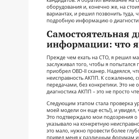
кандидатов. Я обратил внимание на
оборудования и, конечно же, на стоим
вариантах, и решил позвонить туда,
подробную информацию о диагностик
Самостоятельная д
информации: что я
Прежде чем ехать на СТО, я решил м
заслуживал того, чтобы я попытался
приобрел OBD-II сканер. Надеялся, ч
неисправность АКПП. К сожалению, с
передачами, без конкретики. Это не 
диагностика АКПП – это не просто чт
Следующим этапом стала проверка уро
моей модели он еще есть!), и увидел,
Это подтверждало мои подозрения о 
указывало на конкретную неисправнос
это мало, нужно провести более глу
привел меня к различным форумам и