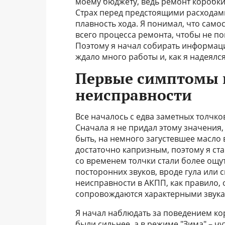
моему бюджету, ведь ремонт коробки
Страх перед предстоящими расходам
плавность хода. Я понимал, что самос
всего процесса ремонта, чтобы не по
Поэтому я начал собирать информац
ждало много работы и, как я надеялс
Первые симптомы 
неисправности
Все началось с едва заметных толчко
Сначала я не придал этому значения,
быть, на немного загустевшее масло 
достаточно капризным, поэтому я ст
со временем толчки стали более ощу
посторонних звуков, вроде гула или с
неисправности в АКПП, как правило,
сопровождаются характерными звука
Я начал наблюдать за поведением ко
были сильнее, а в режиме "Зима" – чу