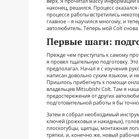
верх. Я прочитал массу информации в
наконец, решился. Процесс оказался с
процессе работы встретились некото
главное – я научился многому, и тепе
автолюбитель. Теперь мой Colt снова 
Первые шаги: подг
Прежде чем приступать к самому проц
я провел тщательную подготовку. Это
предполагал. Начал я с изучения рук
написан довольно сухим языком, и 
Пришлось прибегнуть к помощи онла
владельцев Mitsubishi Colt. Там я н
предостережения от других автолюбит
подготовительной работы я бы точно 
Затем я собрал необходимый инстру
ключей (рожковых и накидных), головк
плоскогубцы, щипцы, монтажная лопа
тряпки, и, конечно же, новый рабочи