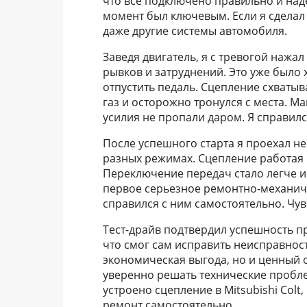
что все подключено правильно и над
момент был ключевым. Если я сделал 
даже другие системы автомобиля.
Заведя двигатель, я с тревогой нажа
рывков и затруднений. Это уже было
отпустить педаль. Сцепление схватыв
газ и осторожно тронулся с места. М
усилия не пропали даром. Я справилс
После успешного старта я проехал н
разных режимах. Сцепление работая 
Переключение передач стало легче и
первое серьезное ремонтно-механиче
справился с ним самостоятельно. Чу
Тест-драйв подтвердил успешность пр
что смог сам исправить неисправност
экономическая выгода, но и ценный 
уверенно решать технические пробле
устроено сцепление в Mitsubishi Col
ремонт самостоятельно.