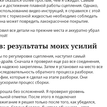
вки оказался более простым, чем я ожидал. Самым
 и достижение плавной работы сцепления. Однако,
использованию видео-инструкций, я справился с этой
боте с тормозной жидкостью необходимо соблюдать
 она может повредить лакокрасочное покрытие.
овил все детали на прежние места и аккуратно убрал
той!
в: результаты моих усилий
ты по регулировке сцепления, наступил самый
-драйв. Сначала я проверил еще раз все соединения,
а надежно закреплены. Затем я установил на место все
последовательность обратного процесса разборки.
фии, которые я сделал на этапе разборки. Они
ускорили процесс сборки.
прошла без осложнений. Я проверил уровень
льной отметки. После этого я подключил
жигание я решил только после того, как убедился,