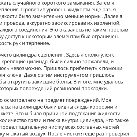
жать случайного короткого замыкания. Затем я
епления. Проверив уровень жидкости еще раз, я
идкости было значительно меньше нормы. Далее я
и провода, аккуратно зафиксировав их изолентой,
аждого соединения. Это оказалось не таким простым
ьку доступ к некоторым элементам был ограничен.
сть рук и терпение.
чего цилиндра сцепления. Здесь я столкнулся с
 крепящие цилиндр, были сильно заржавели, и
лось невозможно. Пришлось прибегнуть к помощи
ля ключа. Даже с этим инструментом пришлось
ы открутить закисшие болты. В итоге, мне удалось
екоторых повреждений резиновой прокладки.
о осмотрел его на предмет повреждений. Моя
лась: на цилиндре были видны следы коррозии и
жете. Это и было причиной подтекания жидкости.
оличество грязи и песка внутри цилиндра, что также
 провел тщательную чистку всех составных частей
у и сжатый воздух. После чистки я еще раз проверил