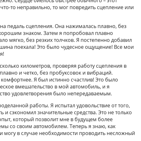
ежно. Сердце биелось быстрее обычного – этот
что-то неправильно, то мог повредить сцепление или
л на педаль сцепления. Она нажималась плавно, без
 хорошим знаком. Затем я попробовал плавно
ало мягко, без резких толчков. Я постепенно добавил
ашина поехала! Это было чудесное ощущение! Все мои
я!
есколько километров, проверяя работу сцепления в
плавно и четко, без пробуксовок и вибраций.
 комфортнее. Я был истинно счастлив! Это было
ское вмешательство в мой автомобиль, и я
вство удовлетворения было непередаваемым.
оделанной работы. Я испытал удовольствие от того,
ь и сэкономил значительные средства. Это не только
опыт, который позволит мне в будущем более
мы со своим автомобилем. Теперь я знаю, как
t, и могу в случае необходимости проводить несложный