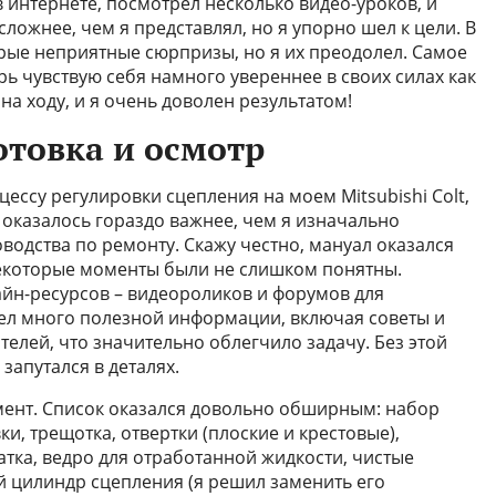
 интернете, посмотрел несколько видео-уроков, и
ложнее, чем я представлял, но я упорно шел к цели. В
рые неприятные сюрпризы, но я их преодолел. Самое
рь чувствую себя намного увереннее в своих силах как
на ходу, и я очень доволен результатом!
отовка и осмотр
ессу регулировки сцепления на моем Mitsubishi Colt,
 оказалось гораздо важнее, чем я изначально
оводства по ремонту. Скажу честно, мануал оказался
некоторые моменты были не слишком понятны.
йн-ресурсов – видеороликов и форумов для
ашел много полезной информации, включая советы и
елей, что значительно облегчило задачу. Без этой
запутался в деталях.
мент. Список оказался довольно обширным: набор
и, трещотка, отвертки (плоские и крестовые),
тка, ведро для отработанной жидкости, чистые
й цилиндр сцепления (я решил заменить его