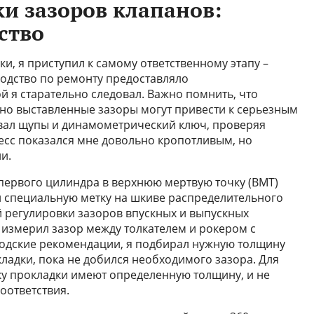
ки зазоров клапанов:
ство
и, я приступил к самому ответственному этапу –
водство по ремонту предоставляло
й я старательно следовал. Важно помнить, что
ьно выставленные зазоры могут привести к серьезным
овал щупы и динамометрический ключ, проверяя
есс показался мне довольно кропотливым, но
и.
первого цилиндра в верхнюю мертвую точку (ВМТ)
ал специальную метку на шкиве распределительного
й регулировки зазоров впускных и выпускных
 измерил зазор между толкателем и рокером с
одские рекомендации, я подбирал нужную толщину
ладки, пока не добился необходимого зазора. Для
ку прокладки имеют определенную толщину, и не
оответствия.