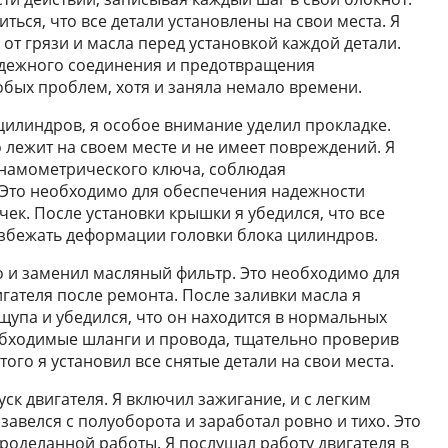
ться, что все детали установлены на свои места. Я
от грязи и масла перед установкой каждой детали.
адежного соединения и предотвращения
бых проблем, хотя и заняла немало времени.
цилиндров, я особое внимание уделил прокладке.
 лежит на своем месте и не имеет повреждений. Я
намометрического ключа, соблюдая
Это необходимо для обеспечения надежности
ек. После установки крышки я убедился, что все
избежать деформации головки блока цилиндров.
о и заменил масляный фильтр. Это необходимо для
ателя после ремонта. После заливки масла я
упа и убедился, что он находится в нормальных
обходимые шланги и провода, тщательно проверив
ого я установил все снятые детали на свои места.
ск двигателя. Я включил зажигание, и с легким
завелся с полуоборота и заработал ровно и тихо. Это
роделанной работы. Я послушал работу двигателя в