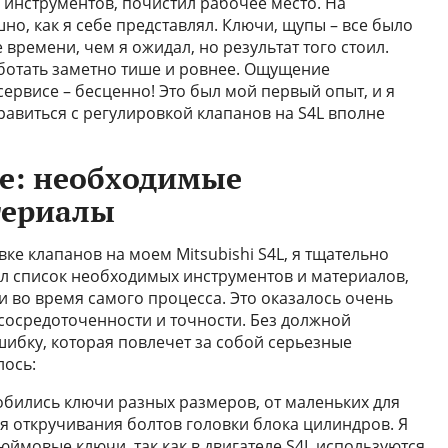
инструментов, почистил рабочее место. На
шно, как я себе представлял. Ключи, щупы – все было
времени, чем я ожидал, но результат того стоил.
аботать заметно тише и ровнее. Ощущение
ервисе – бесценно! Это был мой первый опыт, и я
правиться с регулировкой клапанов на S4L вполне
те: необходимые
териалы
вке клапанов на моем Mitsubishi S4L, я тщательно
л список необходимых инструментов и материалов,
и во время самого процесса. Это оказалось очень
 сосредоточенности и точности. Без должной
шибку, которая повлечет за собой серьезные
лось:
бились ключи разных размеров, от маленьких для
я откручивания болтов головки блока цилиндров. Я
дюймовые ключи, так как в двигателе S4L используются