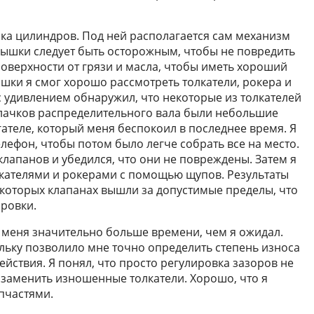
ка цилиндров. Под ней располагается сам механизм
рышки следует быть осторожным, чтобы не повредить
поверхности от грязи и масла, чтобы иметь хороший
ышки я смог хорошо рассмотреть толкатели, рокера и
с удивлением обнаружил, что некоторые из толкателей
улачков распределительного вала были небольшие
ателе, который меня беспокоил в последнее время. Я
елефон, чтобы потом было легче собрать все на место.
лапанов и убедился, что они не повреждены. Затем я
лкателями и рокерами с помощью щупов. Результаты
екоторых клапанах вышли за допустимые пределы, что
ровки.
у меня значительно больше времени, чем я ожидал.
ольку позволило мне точно определить степень износа
йствия. Я понял, что просто регулировка зазоров не
 заменить изношенные толкатели. Хорошо, что я
пчастями.