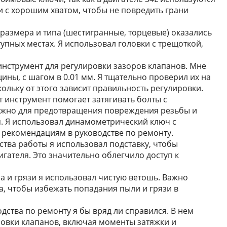
и с хорошим хватом, чтобы не повредить грани
размера и типа (шестигранные, торцевые) оказались
упных местах. Я использовал головки с трещоткой,
инструмент для регулировки зазоров клапанов. Мне
ны, с шагом в 0.01 мм. Я тщательно проверил их на
ольку от этого зависит правильность регулировки.
т инструмент помогает затягивать болты с
ажно для предотвращения повреждения резьбы и
. Я использовал динамометрический ключ с
 рекомендациям в руководстве по ремонту.
ства работы я использовал подставку, чтобы
игателя. Это значительно облегчило доступ к
а и грязи я использовал чистую ветошь. Важно
а, чтобы избежать попадания пыли и грязи в
дства по ремонту я бы вряд ли справился. В нем
овки клапанов, включая моменты затяжки и