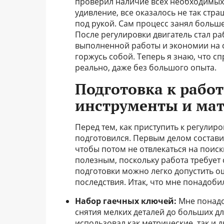
проверил наличие всех необходимых 
удивление, все оказалось не так стра
под рукой. Сам процесс занял больше 
После регулировки двигатель стал р
выполненной работы и экономии на с
горжусь собой. Теперь я знаю, что с
реально, даже без большого опыта.
Подготовка к рабо
инструменты и ма
Перед тем, как приступить к регулиро
подготовился. Первым делом состави
чтобы потом не отвлекаться на поиск
полезным, поскольку работа требует
подготовки можно легко допустить о
последствия. Итак, что мне понадоби
Набор гаечных ключей:
Мне понадо
снятия мелких деталей до больших дл
использовал как метрические, так и 