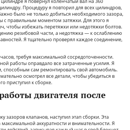
 цилиндре я повернул коленчатый вал на 360
цилиндру. Процедуру я повторил для всех цилиндров,
Важно было не только добиться необходимого зазора,
ты с правильным моментом затяжки. Для этого я
ч, чтобы избежать перетяжки или недотяжки болтов.
ению резибовой части, а недотяжка — к ослаблению
авностей. Я тщательно проверял каждое соединение,
 часов, требуя максимальной сосредоточенности.
ной работы оправдало все затраченные усилия. Я
м, способным сам ремонтировать свой автомобиль.
мательно осмотрел все детали, чтобы убедиться в
го приступил к сборке.
работы двигателя после
ку зазоров клапанов, наступил этап сборки. Эта
а максимальной аккуратности и внимательности. Я
ти действий, записывая каждый шаг в свой блокнот.