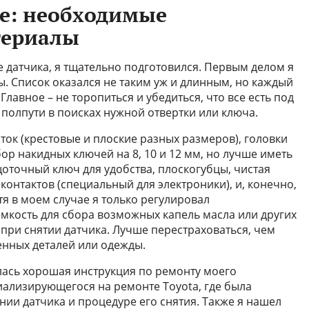
те: необходимые
териалы
е датчика, я тщательно подготовился. Первым делом я
. Список оказался не таким уж и длинным, но каждый
лавное – не торопиться и убедиться, что все есть под
 полпути в поисках нужной отвертки или ключа.
ток (крестовые и плоские разных размеров), головки
ор накидных ключей на 8, 10 и 12 мм, но лучше иметь
щоточный ключ для удобства, плоскогубцы, чистая
контактов (специальный для электроники), и, конечно,
тя в моем случае я только регулировал
емкость для сбора возможных капель масла или других
при снятии датчика. Лучше перестраховаться, чем
енных деталей или одежды.
лась хорошая инструкция по ремонту моего
циализирующегося на ремонте Toyota, где была
и датчика и процедуре его снятия. Также я нашел