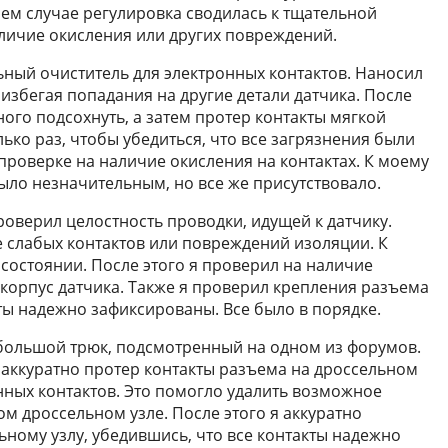
оем случае регулировка сводилась к тщательной
аличие окисления или других повреждений.
ный очиститель для электронных контактов. Наносил
 избегая попадания на другие детали датчика. После
ного подсохнуть, а затем протер контакты мягкой
ко раз, чтобы убедиться, что все загрязнения были
проверке на наличие окисления на контактах. К моему
ыло незначительным, но все же присутствовало.
роверил целостность проводки, идущей к датчику.
 слабых контактов или повреждений изоляции. К
состоянии. После этого я проверил на наличие
корпус датчика. Также я проверил крепления разъема
кты надежно зафиксированы. Все было в порядке.
ебольшой трюк, подсмотренный на одном из форумов.
я аккуратно протер контакты разъема на дроссельном
нных контактов. Это помогло удалить возможное
ом дроссельном узле. После этого я аккуратно
ьному узлу, убедившись, что все контакты надежно