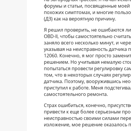
форумы и статьи, посвященные моей 
похожих симптомах, и многие пользо
(ДЗ) как на вероятную причину.
Я решил проверить, не ошибаются ли
OBD-II, чтобы самостоятельно счита
заняло всего несколько минут, и чер
указывая на неисправность датчика п
12060. Конечно, я мог просто замени
решением. Но учитывая немалую сто
попытаться провести регулировку са
том, что в некоторых случаях регули
датчика. Поэтому, вооружившись не
приступил к работе. Меня подстегив
самостоятельного ремонта.
Страх ошибиться, конечно, присутств
привести к еще более серьезным про
неисправностью своими силами перев
изложение, мое решение оказалось 