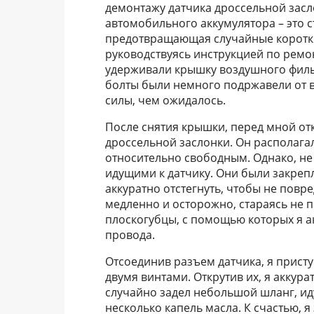
демонтажу датчика дроссельной засл
автомобильного аккумулятора – это 
предотвращающая случайные коротки
руководствуясь инструкцией по ремон
удерживали крышку воздушного фильт
болты были немного подржавели от 
силы, чем ожидалось.
После снятия крышки, перед мной отк
дроссельной заслонки. Он располагал
относительно свободным. Однако, не
идущими к датчику. Они были закре
аккуратно отстегнуть, чтобы не повре
медленно и осторожно, стараясь не 
плоскогубцы, с помощью которых я а
провода.
Отсоединив разъем датчика, я присту
двумя винтами. Открутив их, я аккурат
случайно задел небольшой шланг, иду
несколько капель масла. К счастью, я