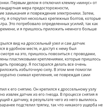
онки. Первым делом я отключил клемму «минус» от
стандартная мера предосторожности,
е замыкания и повреждение электроники. Затем,
ту, я открутил несколько крепежных болтов, которые
ра. Это потребовало определенных усилий, так как
времени, и я пришлось приложить немного больше
рылся вид на дроссельный узел и сам датчик
ся в удобном месте, и доступ к нему был
 смотря на это, пришлось повозиться с проводами,
плены пластиковыми креплениями, которые пришлось
дить проводку. Я постарался делать все очень
приложить избыточную силу. В этом мне помогли
ккуратно снимал крепления, не повреждая сами
пил к его снятию. Он крепился к дроссельному узлу
но извлек датчик из его гнезда. В процессе снятия я
щий к датчику, в результате чего из него вылилось
 заранее подстелил тряпку, так что никакого ущерба не