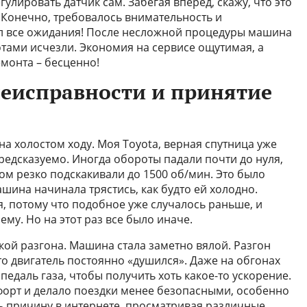
улировать датчик сам. Забегая вперед, скажу, что это
л. Конечно, требовалось внимательность и
ел все ожидания! После несложной процедуры машина
отами исчезли. Экономия на сервисе ощутимая, а
емонта – бесценно!
еисправности и принятие
а холостом ходу. Моя Toyota, верная спутница уже
предсказуемо. Иногда обороты падали почти до нуля,
ом резко подскакивали до 1500 об/мин. Это было
шина начинала трястись, как будто ей холодно.
, потому что подобное уже случалось раньше, и
му. Но на этот раз все было иначе.
ой разгона. Машина стала заметно вялой. Разгон
то двигатель постоянно «душился». Даже на обгонах
педаль газа, чтобы получить хоть какое-то ускорение.
орт и делало поездки менее безопасными, особенно
ть причину в интернете, просматривая различные