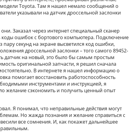
модели Toyota. Там я нашел немало сообщений о
ватели указывали на датчик дроссельной заслонки
 они. Заказал через интернет специальный сканер
ть коды ошибок с бортового компьютера. Подключение
ез пару секунд на экране высветился код ошибки,
оложения дроссельной заслонки – того самого 89452-
ть датчик на новый, это было бы самым простым
имость оригинальной запчасти, я решил сначала
мостоятельно. В интернете я нашел информацию о
ровка помогает восстановить работоспособность
обходимыми инструментами и инструкцией, я
ало желание сэкономить и получить ценный опыт
овал. Я понимал, что неправильные действия могут
блемам. Но жажда познания и желание справиться с
есили все сомнения. И, как покажет дальнейшее
правильным.