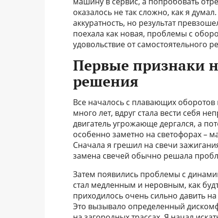
машину в сервис, а попробовать отрег
оказалось не так сложно, как я дума
аккуратность, но результат превзош
поехала как новая, проблемы с обор
удовольствие от самостоятельного р
Первые признаки н
решения
Все началось с плавающих оборотов н
много лет, вдруг стала вести себя не
двигатель угрожающе дергался, а пот
особенно заметно на светофорах – ма
Сначала я грешил на свечи зажигания
замена свечей обычно решала пробле
Затем появились проблемы с динамик
стал медленным и неровным, как буд
приходилось очень сильно давить на 
Это вызывало определенный дискомф
на загородных трассах. Я начал иска