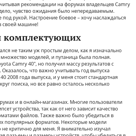
учитывая рекомендации на форумах владельцев Camry
а дело, чувство ожидания было непередаваемым.
 под рукой. Настроение боевое – хочу наслаждаться
в своей машине!
 и комплектующих
ался не таким уж простым делом, как я изначально
 множество моделей, и путаница была полная.
oyota Camry 40", но получил массу результатов с
 Оказалось, что важно учитывать год выпуска
0 2008 года выпуска, и у меня стоит стандартная
круг поиска, но все равно осталось несколько
орумах и в онлайн-магазинах. Многие пользователи
ет устройства, так как от него зависит качество
рматами файлов. Также важно было убедиться в
их популярных форматов. Некоторые модели
 не критично для меня. Я внимательно изучал
ая разъемы и размеры устройств, чтобы убедиться в