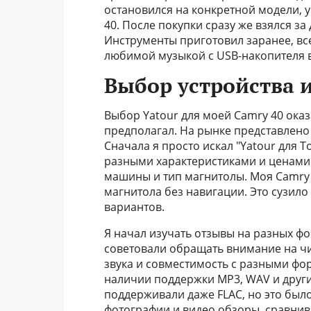
остановился на конкретной модели, 
40. После покупки сразу же взялся з
Инструменты приготовил заранее, все
любимой музыкой с USB-накопителя 
Выбор устройства
Выбор Yatour для моей Camry 40 оказ
предполагал. На рынке представлено
Сначала я просто искал "Yatour для T
разными характеристиками и ценами.
машины и тип магнитолы. Моя Camry 4
магнитола без навигации. Это сузило 
вариантов.
Я начал изучать отзывы на разных ф
советовали обращать внимание на чипс
звука и совместимость с разными фо
наличии поддержки MP3, WAV и друг
поддерживали даже FLAC, но это было
фотографии и видео обзоры, сравнив