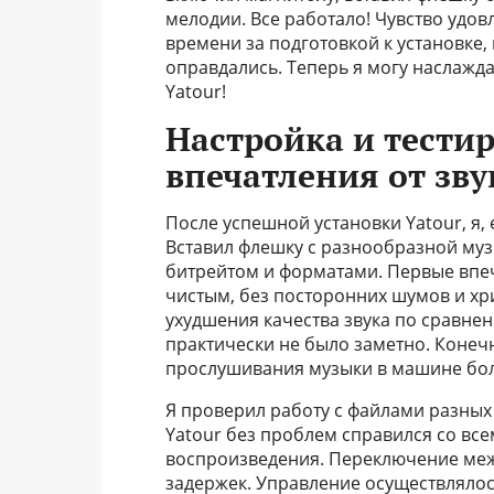
мелодии. Все работало! Чувство удо
времени за подготовкой к установке, 
оправдались. Теперь я могу наслаж
Yatour!
Настройка и тести
впечатления от зву
После успешной установки Yatour, я, 
Вставил флешку с разнообразной музы
битрейтом и форматами. Первые впе
чистым, без посторонних шумов и хри
ухудшения качества звука по сравне
практически не было заметно. Конечн
прослушивания музыки в машине бол
Я проверил работу с файлами разных 
Yatour без проблем справился со вс
воспроизведения. Переключение меж
задержек. Управление осуществлялос