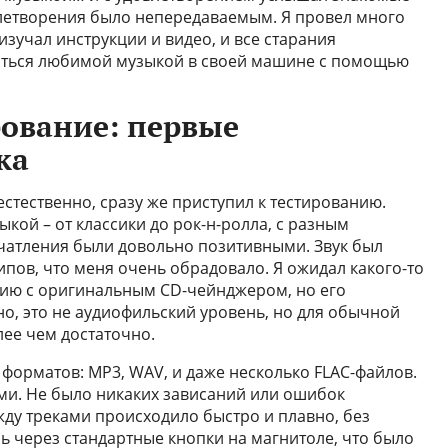
влетворения было непередаваемым. Я провел много
изучал инструкции и видео, и все старания
даться любимой музыкой в своей машине с помощью
рование: первые
ка
естественно, сразу же приступил к тестированию.
кой – от классики до рок-н-ролла, с разным
чатления были довольно позитивными. Звук был
пов, что меня очень обрадовало. Я ожидал какого-то
нию с оригинальным CD-чейнджером, но его
о, это не аудиофильский уровень, но для обычной
ее чем достаточно.
форматов: MP3, WAV, и даже несколько FLAC-файлов.
еми. Не было никаких зависаний или ошибок
ду треками происходило быстро и плавно, без
ь через стандартные кнопки на магнитоле, что было