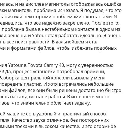
илась, и на дисплее магнитолы отображалась ошибка.
зки магнитолы проблема исчезала. Я подумал, что это
итания или некоторыми проблемами с контактами. Я
едившись, что все надежно закреплено. После этого,
 проблема была в нестабильном контакте в одном из
и решены, и Yatour стал работать идеально. Я очень
ить все неисправности. В дальнейшем я стал
ями и форматами файлов, чтобы избежать подобных
я Yatour в Toyota Camry 40, могу с уверенностью
еч! Да, процесс установки потребовал времени,
 Разборка центральной консоли вызвала у меня
 повредить пластик. И хотя встречались небольшие
ми файлов, все они были решены достаточно быстро.
ость на каждом этапе работы. В интернете много
вов, что значительно облегчает задачу.
оей машине есть удобный и практичный способ
еля. Качество звука отличное, без посторонних
мыми треками в высоком качестве, и это огромное