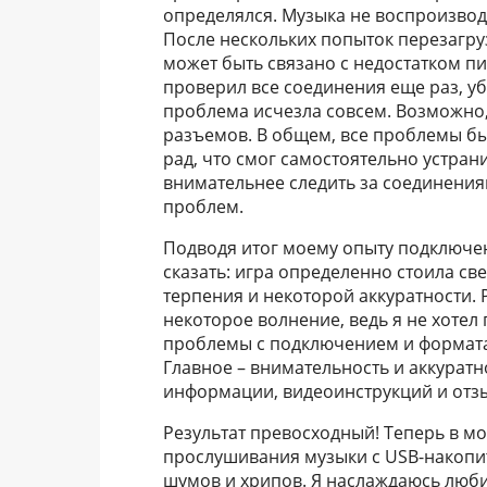
определялся. Музыка не воспроизвод
После нескольких попыток перезагру
может быть связано с недостатком п
проверил все соединения еще раз, уб
проблема исчезла совсем. Возможно,
разъемов. В общем, все проблемы был
рад, что смог самостоятельно устран
внимательнее следить за соединени
проблем.
Подводя итог моему опыту подключени
сказать: игра определенно стоила св
терпения и некоторой аккуратности.
некоторое волнение, ведь я не хотел
проблемы с подключением и формата
Главное – внимательность и аккуратн
информации, видеоинструкций и отзы
Результат превосходный! Теперь в м
прослушивания музыки с USB-накопит
шумов и хрипов. Я наслаждаюсь люби