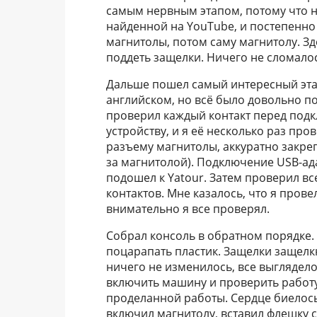
самым нервным этапом, потому что не
найденной на YouTube, и постепенно 
магнитолы, потом саму магнитолу. Зд
поддеть защелки. Ничего не сломало
Дальше пошел самый интересный этап
английском, но всё было довольно по
проверил каждый контакт перед под
устройству, и я её несколько раз пр
разъему магнитолы, аккуратно закреп
за магнитолой). Подключение USB-ад
подошел к Yatour. Затем проверил в
контактов. Мне казалось, что я прове
внимательно я все проверял.
Собрал консоль в обратном порядке.
поцарапать пластик. Защелки защелк
ничего не изменилось, все выглядело 
включить машину и проверить работу
проделанной работы. Сердце биелось 
включил магнитолу, вставил флешку 