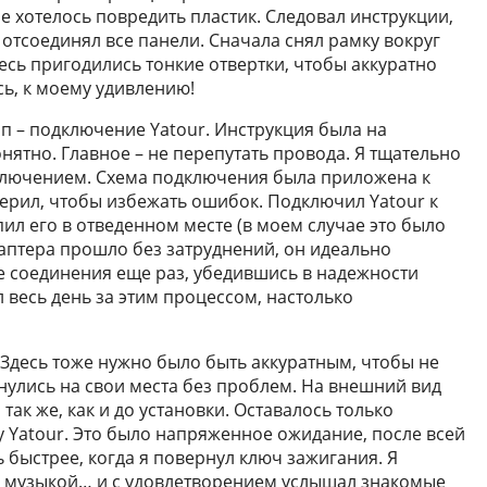
 хотелось повредить пластик. Следовал инструкции,
отсоединял все панели. Сначала снял рамку вокруг
есь пригодились тонкие отвертки, чтобы аккуратно
сь, к моему удивлению!
 – подключение Yatour. Инструкция была на
нятно. Главное – не перепутать провода. Я тщательно
ключением. Схема подключения была приложена к
оверил, чтобы избежать ошибок. Подключил Yatour к
ил его в отведенном месте (в моем случае это было
аптера прошло без затруднений, он идеально
се соединения еще раз, убедившись в надежности
л весь день за этим процессом, настолько
 Здесь тоже нужно было быть аккуратным, чтобы не
нулись на свои места без проблем. На внешний вид
так же, как и до установки. Оставалось только
 Yatour. Это было напряженное ожидание, после всей
быстрее, когда я повернул ключ зажигания. Я
с музыкой… и с удовлетворением услышал знакомые