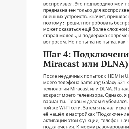
воспроизвел. Это подтвердило мои п
предназначен только для воспроизве
внешних устройств. Значит, пришлось
поэтому я решил попробовать беспро
может оказаться ещё более сложной 
старая модель, и поддержка соврем
вопросом. Но попытка не пытка, как г
Шаг 4: Подключени
Miracast или DLNA)
После неудачных попыток с HDMI и 
моего телефона Samsung Galaxy S21 к
технологии Miracast или DLNA. Я зна
возраст моего телевизора. Однако, я
варианты. Первым делом я убедился,
той же Wi-Fi сети. Затем я начал иска
её нашёл в настройках "Подключение"
активации этой функции, телефон нач
подключения. К моему разочарованию