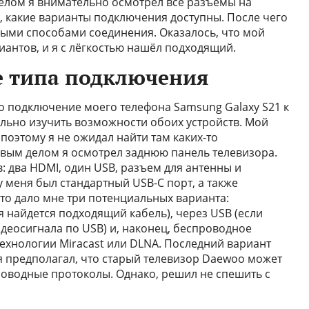
елом я внимательно осмотрел все разъемы на
, какие варианты подключения доступны. После чего
ыми способами соединения. Оказалось, что мой
антов, и я с лёгкостью нашёл подходящий.
е типа подключения
но подключение моего телефона Samsung Galaxy S21 к
льно изучить возможности обоих устройств. Мой
 поэтому я не ожидал найти там каких-то
вым делом я осмотрел заднюю панель телевизора.
: два HDMI, один USB, разъем для антенны и
 меня был стандартный USB-C порт, а также
то дало мне три потенциальных варианта:
 найдется подходящий кабель), через USB (если
деосигнала по USB) и, наконец, беспроводное
технологии Miracast или DLNA. Последний вариант
 я предполагал, что старый телевизор Daewoo может
оводные протоколы. Однако, решил не спешить с