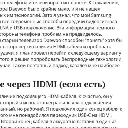
го телефона и телевизора в интернете. К сожалению,
ора Daewoo было крайне мало, и я не нашел
 им технологий. Зато я узнал, что мой Samsung
и все современные способы передачи видеосигнала
 DLNA и USB-подключение. Эта информация немного
 стороны телефона проблем не предвиделось.
й старый телевизор Daewoo способен "понять" хотя бы
ать с проверки наличия HDMI-кабеля и пробовать
еудачи, я планировал перейти к следующему варианту
этого я решил попробовать беспроводные технологии,
лучае. Такой поэтапный подход казался мне наиболее
 через HDMI (если есть)
личие подходящего HDMI-кабеля. К счастью, он у
 который я использовал раньше для подключения
жанный, но рабочий. Я подключил один конец кабеля к
того мне понадобился переходник USB-C на HDMI,
. Второй конец кабеля я аккуратно вставил в один из
После этого я включил телевизор и переключился на