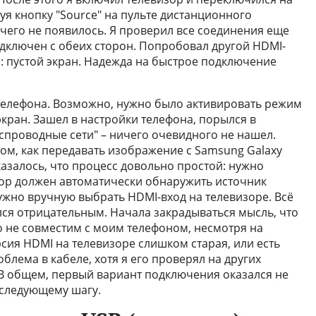
я кнопку "Source" на пульте дистанционного
ичего не появилось. Я проверил все соединения еще
одключен с обеих сторон. Попробовал другой HDMI-
же: пустой экран. Надежда на быстрое подключение
телефона. Возможно, нужно было активировать режим
кран. Зашел в настройки телефона, порылся в
еспроводные сети" – ничего очевидного не нашел.
ом, как передавать изображение с Samsung Galaxy
азалось, что процесс довольно простой: нужно
зор должен автоматически обнаружить источник
 нужно вручную выбрать HDMI-вход на телевизоре. Всё
вался отрицательным. Начала закрадываться мысль, что
 не совместим с моим телефоном, несмотря на
сия HDMI на телевизоре слишком старая, или есть
блема в кабеле, хотя я его проверял на других
. В общем, первый вариант подключения оказался не
 следующему шагу.