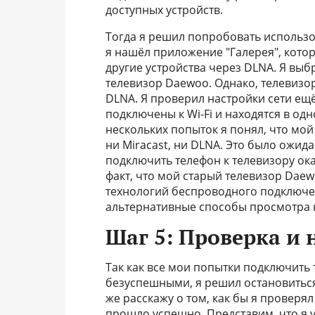
доступных устройств.
Тогда я решил попробовать использо
я нашёл приложение "Галерея", кото
другие устройства через DLNA. Я выб
телевизор Daewoo. Однако, телевизор
DLNA. Я проверил настройки сети ещё 
подключены к Wi-Fi и находятся в одн
нескольких попыток я понял, что мо
ни Miracast, ни DLNA. Это было ожид
подключить телефон к телевизору ок
факт, что мой старый телевизор Dae
технологий беспроводного подключен
альтернативные способы просмотра к
Шаг 5: Проверка и
Так как все мои попытки подключить
безуспешными, я решил остановиться 
же расскажу о том, как бы я проверя
прошло успешно. Представим, что я 