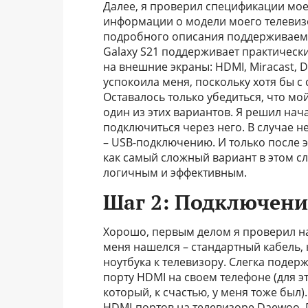
Далее, я проверил спецификации мое
информации о модели моего телевиз
подробного описания поддерживаемых
Galaxy S21 поддерживает практическ
на внешние экраны: HDMI, Miracast,
успокоила меня, поскольку хотя бы с
Оставалось только убедиться, что мо
один из этих вариантов. Я решил нач
подключиться через него. В случае н
– USB-подключению. И только после 
как самый сложный вариант в этом с
логичным и эффективным.
Шаг 2: Подключение
Хорошо, первым делом я проверил на
меня нашелся – стандартный кабель,
ноутбука к телевизору. Слегка подер
порту HDMI на своем телефоне (для э
который, к счастью, у меня тоже был)
HDMI-портов на телевизоре Daewoo. 