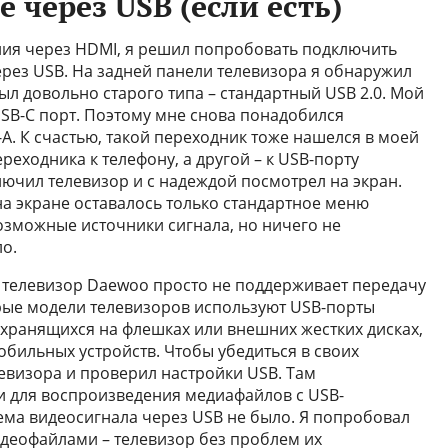
 через USB (если есть)
ия через HDMI, я решил попробовать подключить
ерез USB. На задней панели телевизора я обнаружил
был довольно старого типа – стандартный USB 2.0. Мой
USB-C порт. Поэтому мне снова понадобился
-A. К счастью, такой переходник тоже нашелся в моей
реходника к телефону, а другой – к USB-порту
лючил телевизор и с надеждой посмотрел на экран.
а экране оставалось только стандартное меню
возможные источники сигнала, но ничего не
о.
й телевизор Daewoo просто не поддерживает передачу
рые модели телевизоров используют USB-порты
 хранящихся на флешках или внешних жестких дисках,
обильных устройств. Чтобы убедиться в своих
евизора и проверил настройки USB. Там
и для воспроизведения медиафайлов с USB-
ема видеосигнала через USB не было. Я попробовал
идеофайлами – телевизор без проблем их