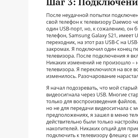
Шаг 3: Подключение
После неудачной попытки подключен
свой телефон к телевизору Daewoo ч
один USB-порт, но, к сожалению, он 
телефон, Samsung Galaxy S21, имеет 
переходник, на этот раз USB-C на USB
закромах. Я подключил один конец пе
телевизора. После подключения я вк
Никаких изменений не произошло – н
телевизора. Я переключился на все 
изменилось. Разочарование нарастал
Я начал подозревать, что мой стары
видеосигнала через USB. Многие ста
только для воспроизведения файлов,
но не для передачи видеосигнала с м
предположениях, я зашел в меню тел
действительно были только настройк
накопителей. Никаких опций для при
подключить к телевизору флешку с в