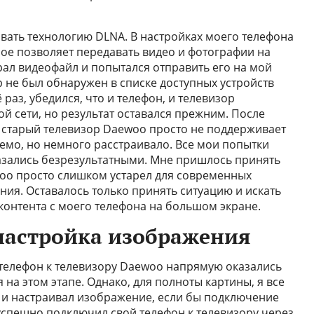
вать технологию DLNA. В настройках моего телефона
рое позволяет передавать видео и фотографии на
рал видеофайл и попытался отправить его на мой
 не был обнаружен в списке доступных устройств
раз, убедился, что и телефон, и телевизор
ой сети, но результат оставался прежним. После
й старый телевизор Daewoo просто не поддерживает
аемо, но немного расстраивало. Все мои попытки
азались безрезультатными. Мне пришлось принять
woo просто слишком устарел для современных
ия. Оставалось только принять ситуацию и искать
онтента с моего телефона на большом экране.
 настройка изображения
 телефон к телевизору Daewoo напрямую оказались
на этом этапе. Однако, для полноты картины, я все
л и настраивал изображение, если бы подключение
успешно подключил свой телефон к телевизору через