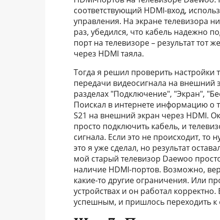
соответствующий HDMI-вход, использу
управления. На экране телевизора н
раз, убедился, что кабель надежно п
порт на телевизоре – результат тот 
через HDMI таяла.
Тогда я решил проверить настройки 
передачи видеосигнала на внешний э
разделах "Подключение", "Экран", "Б
Поискал в интернете информацию о т
S21 на внешний экран через HDMI. Ок
просто подключить кабель, и телеви
сигнала. Если это не происходит, то
это я уже сделал, но результат оста
мой старый телевизор Daewoo просто
наличие HDMI-портов. Возможно, вер
какие-то другие ограничения. Или про
устройствах и он работал корректно
успешным, и пришлось переходить к