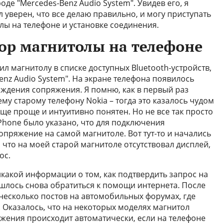
оде "Mercedes-Benz Audio System". Увидев его, я
л уверен, что все делаю правильно, и могу приступать
лы на телефоне и установке соединения.
бор магнитолы на телефоне
ил магнитолу в списке доступных Bluetooth-устройств,
Benz Audio System". На экране телефона появилось
ждения сопряжения. Я помню, как в первый раз
му старому телефону Nokia – тогда это казалось чудом
еще проще и интуитивно понятен. Но не все так просто
iPhone было указано, что для подключения
пряжение на самой магнитоле. Вот тут-то и начались
что на моей старой магнитоле отсутствовал дисплей,
ос.
икакой информации о том, как подтвердить запрос на
шлось снова обратиться к помощи интернета. После
несколько постов на автомобильных форумах, где
Оказалось, что на некоторых моделях магнитол
жения происходит автоматически, если на телефоне