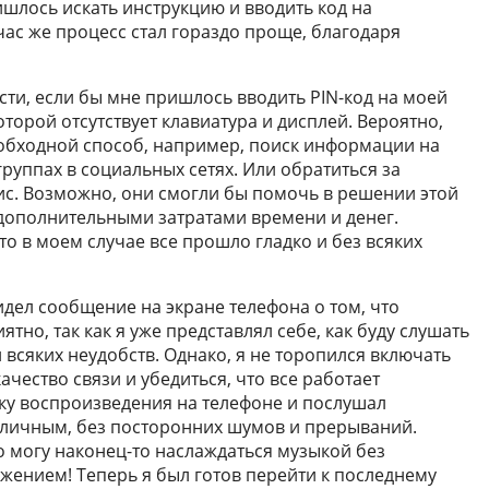
ишлось искать инструкцию и вводить код на
час же процесс стал гораздо проще, благодаря
сти, если бы мне пришлось вводить PIN-код на моей
оторой отсутствует клавиатура и дисплей. Вероятно,
обходной способ, например, поиск информации на
руппах в социальных сетях. Или обратиться за
с. Возможно, они смогли бы помочь в решении этой
 дополнительными затратами времени и денег.
то в моем случае все прошло гладко и без всяких
дел сообщение на экране телефона о том, что
тно, так как я уже представлял себе, как буду слушать
всяких неудобств. Однако, я не торопился включать
ачество связи и убедиться, что все работает
пку воспроизведения на телефоне и послушал
отличным, без посторонних шумов и прерываний.
то могу наконец-то наслаждаться музыкой без
жением! Теперь я был готов перейти к последнему