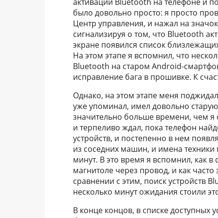
активации Bluetooth на телефоне и по
было довольно просто: я просто пров
Центр управления, и нажал на значок
сигнализируя о том, что Bluetooth ак
экране появился список близлежащих
На этом этапе я вспомнил, что неско
Bluetooth на старом Android-смартфо
исправление бага в прошивке. К счас
Однако, на этом этапе меня поджида
уже упоминал, имел довольно старую 
значительно больше времени, чем я 
и терпеливо ждал, пока телефон найд
устройств, и постепенно в нем появл
из соседних машин, и имена техники 
минут. В это время я вспомнил, как 
магнитоле через провод, и как часто 
сравнении с этим, поиск устройств B
несколько минут ожидания стоили это
В конце концов, в списке доступных 