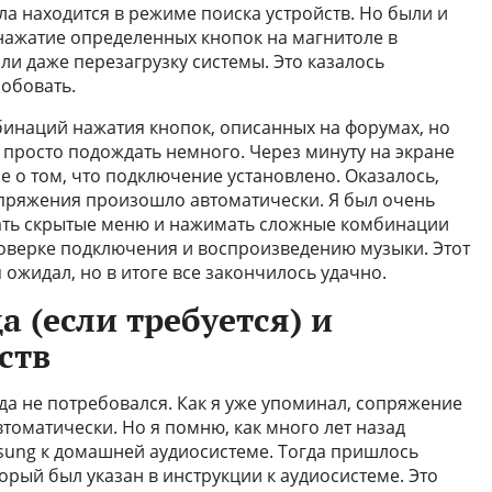
ла находится в режиме поиска устройств. Но были и
нажатие определенных кнопок на магнитоле в
ли даже перезагрузку системы. Это казалось
обовать.
инаций нажатия кнопок, описанных на форумах, но
 просто подождать немного. Через минуту на экране
 о том, что подключение установлено. Оказалось,
опряжения произошло автоматически. Я был очень
кать скрытые меню и нажимать сложные комбинации
проверке подключения и воспроизведению музыки. Этот
я ожидал, но в итоге все закончилось удачно.
а (если требуется) и
ств
ода не потребовался. Как я уже упоминал, сопряжение
томатически. Но я помню, как много лет назад
sung к домашней аудиосистеме. Тогда пришлось
орый был указан в инструкции к аудиосистеме. Это