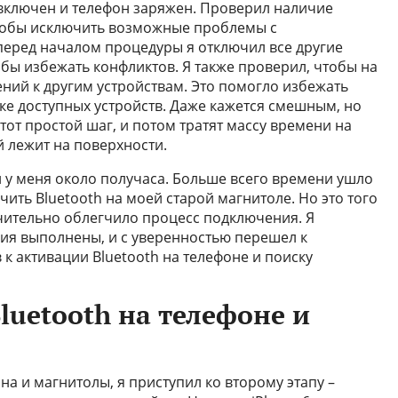
е включен и телефон заряжен. Проверил наличие
чтобы исключить возможные проблемы с
перед началом процедуры я отключил все другие
тобы избежать конфликтов. Я также проверил, чтобы на
ний к другим устройствам. Это помогло избежать
ке доступных устройств. Даже кажется смешным, но
от простой шаг, и потом тратят массу времени на
 лежит на поверхности.
л у меня около получаса. Больше всего времени ушло
чить Bluetooth на моей старой магнитоле. Но это того
ачительно облегчило процесс подключения. Я
вия выполнены, и с уверенностью перешел к
 к активации Bluetooth на телефоне и поиску
luetooth на телефоне и
а и магнитолы, я приступил ко второму этапу –