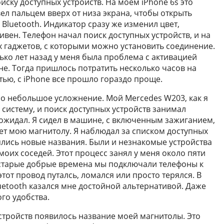
иску доступных устройств. На моем iPhone 6s это
ел пальцем вверх от низа экрана, чтобы открыть
 Bluetooth. Индикатор сразу же изменил цвет,
тивен. Телефон начал поиск доступных устройств, и на
 гаджетов, с которыми можно установить соединение.
лько лет назад у меня была проблема с активацией
не. Тогда пришлось потратить несколько часов на
тью, с iPhone все прошло гораздо проще.
ло небольшое усложнение. Мой Mercedes W203, как я
систему, и поиск доступных устройств занимал
ожидал. Я сидел в машине, с включенным зажиганием,
ет мою магнитолу. Я наблюдал за списком доступных
ялись новые названия. Были и незнакомые устройства
моих соседей. Этот процесс занял у меня около пяти
в старые добрые времена мы подключали телефоны к
этот провод путалсь, ломался или просто терялся. В
luetooth казался мне достойной альтернативой. Даже
го удобства.
устройств появилось название моей магнитолы. Это