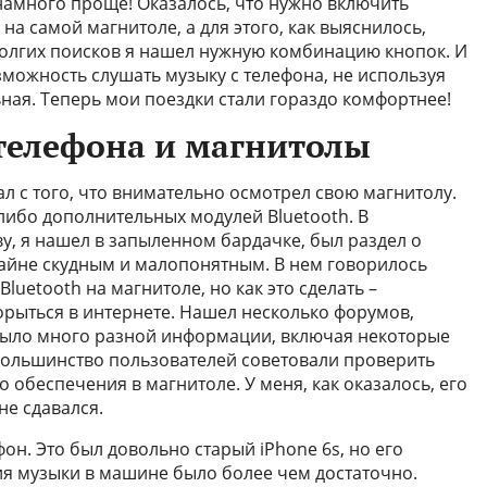
 намного проще! Оказалось, что нужно включить
 на самой магнитоле, а для этого, как выяснилось,
долгих поисков я нашел нужную комбинацию кнопок. И
озможность слушать музыку с телефона, не используя
ьная. Теперь мои поездки стали гораздо комфортнее!
 телефона и магнитолы
ал с того, что внимательно осмотрел свою магнитолу.
-либо дополнительных модулей Bluetooth. В
ву, я нашел в запыленном бардачке, был раздел о
айне скудным и малопонятным. В нем говорилось
uetooth на магнитоле, но как это сделать –
рыться в интернете. Нашел несколько форумов,
было много разной информации, включая некоторые
большинство пользователей советовали проверить
обеспечения в магнитоле. У меня, как оказалось, его
не сдавался.
он. Это был довольно старый iPhone 6s, но его
я музыки в машине было более чем достаточно.