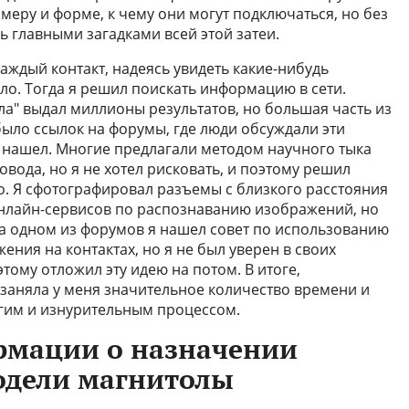
змеру и форме, к чему они могут подключаться, но без
ь главными загадками всей этой затеи.
каждый контакт, надеясь увидеть какие-нибудь
ло. Тогда я решил поискать информацию в сети.
ла" выдал миллионы результатов, но большая часть из
было ссылок на форумы, где люди обсуждали эти
е нашел. Многие предлагали методом научного тыка
вода, но я не хотел рисковать, и поэтому решил
о. Я сфотографировал разъемы с близкого расстояния
онлайн-сервисов по распознаванию изображений, но
 На одном из форумов я нашел совет по использованию
ния на контактах, но я не был уверен в своих
тому отложил эту идею на потом. В итоге,
 заняла у меня значительное количество времени и
лгим и изнурительным процессом.
рмации о назначении
одели магнитолы