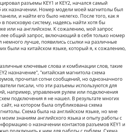
ицировал разъемы KEY1 и KEY2, начался самый
б их назначении. Номер модели моей магнитолы был
нели, и найти его было нелегко. После того, как я
о в поисковую систему, надеясь найти хотя бы
ке или на английском. К сожалению, мой запрос
более общий запрос, включающий в себя только номер
ыл немного лучше, появились ссылки на различные
их были на китайском языке, который я, к сожалению,
различные ключевые слова и комбинации слов, такие
KEY2 назначение", "китайская магнитола схема
румов, прочитал сотни сообщений, но однозначного
ователи писали, что эти разъемы используются для
й, например, управления рулем или подключения
схем подключения я не нашел. В результате многих
 сайт, на котором была опубликована схема
нитолы. Схема была на английском языке, но мне
я моим знаниям английского языка и опыту работы с
информацию о назначении контактов разъемов KEY1 и
нужно подключить к ним для работы с рублем. Схема