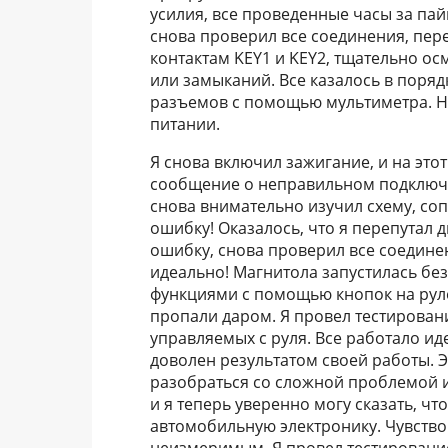
усилия, все проведенные часы за па
снова проверил все соединения, пе
контактам KEY1 и KEY2, тщательно о
или замыканий. Все казалось в поряд
разъемов с помощью мультиметра. Н
питании.
Я снова включил зажигание, и на это
сообщение о неправильном подключени
снова внимательно изучил схему, со
ошибку! Оказалось, что я перепутал 
ошибку, снова проверил все соединен
идеально! Магнитола запустилась без
функциями с помощью кнопок на руле
пропали даром. Я провел тестирован
управляемых с руля. Все работало ид
доволен результатом своей работы. 
разобраться со сложной проблемой и
и я теперь уверенно могу сказать, чт
автомобильную электронику. Чувств