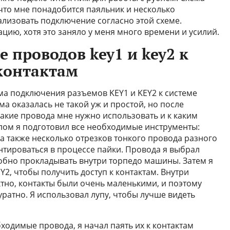
 что мне понадобится паяльник и несколько
лизовать подключение согласно этой схеме.
цию, хотя это заняло у меня много времени и усилий.
 проводов key1 и key2 к
контактам
ема подключения разъемов KEY1 и KEY2 к системе
а оказалась не такой уж и простой, но после
какие провода мне нужно использовать и к каким
лом я подготовил все необходимые инструменты:
, а также несколько отрезков тонкого провода разного
нтироваться в процессе пайки. Провода я выбрал
добно прокладывать внутри торпедо машины. Затем я
Y2, чтобы получить доступ к контактам. Внутри
но, контакты были очень маленькими, и поэтому
ратно. Я использовал лупу, чтобы лучше видеть
бходимые провода, я начал паять их к контактам