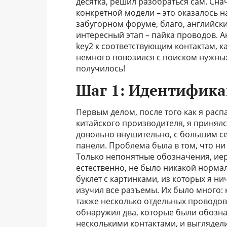
десятка, решил разобраться сам. Сна
конкретной модели – это оказалось н
забугорном форуме, благо, английск
интересный этап – пайка проводов. А
key2 к соответствующим контактам, ка
немного повозился с поиском нужных
получилось!
Шаг 1: Идентифика
Первым делом, после того как я расп
китайского производителя, я принялс
довольно внушительно, с большим с
панели. Проблема была в том, что н
Только непонятные обозначения, иер
естественно, не было никакой норма
буклет с картинками, из которых я ни
изучил все разъемы. Их было много: 
также несколько отдельных проводов
обнаружил два, которые были обознач
несколькими контактами, и выглядели