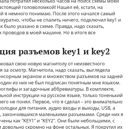
чала потратил несколько часов на поиск схемы моей
астоящей головоломкой! Нашел её, кстати, на
ий я немного понимаю. После этого начался самый
ккуратно, чтобы не спалить ничего, подключил key1 и
к было указано в схеме. Правда, надо сказать,
 проводов в моей машине. Но в итоге все
ция разъемов key1 и key2
аковал свою новую магнитолу от неизвестного
я за осмотр. Магнитола, надо сказать, выглядела
енсорным экраном и множеством разъемов на задней
и один из них не был подписан понятным мне языком.
оглифы и загадочные аббревиатуры. В комплекте,
льной инструкции на русском языке, только тоненький
чего не понял. Первое, что я сделал – это внимательно
колодки для питания, аудио входы и выходы, USB, а
, закончившихся маленькими разъемами. Среди них я
ены как "KEY1" и "KEY2". Они были небольшими, с
 довольно скромно на фоне остальных. Я покрутил их