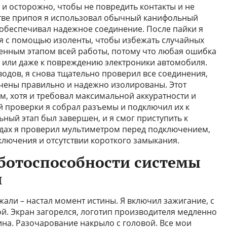
 и осторожно, чтобы не повредить контакты и не
стве припоя я использовал обычный канифольный
обеспечивал надежное соединение. После пайки я
я с помощью изоленты, чтобы избежать случайных
енным этапом всей работы, потому что любая ошибка
 или даже к повреждению электроники автомобиля.
оводов, я снова тщательно проверил все соединения,
чены правильно и надежно изолированы. Этот
, хотя и требовал максимальной аккуратности и
й проверки я собрал разъемы и подключил их к
ьный этап был завершен, и я смог приступить к
дах я проверил мультиметром перед подключением,
ключения и отсутствии короткого замыкания.
аботоспособности системы
я
жали – настал момент истины. Я включил зажигание, с
. Экран загорелся, логотип производителя медленно
ина. Разочарование накрыло с головой. Все мои