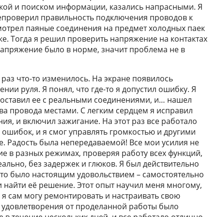
йкой и поиском информации, казались напрасными. Я
репроверил правильность подключения проводов к
смотрел паяные соединения на предмет холодных паек
ке. Тогда я решил проверить напряжение на контактах
апряжение было в норме, значит проблема не в
т раз что-то изменилось. На экране появилось
и руля. Я понял, что где-то я допустил ошибку. Я
поставил ее с реальными соединениями, и… нашел
два провода местами. С легким сердцем я исправил
ия, и включил зажигание. На этот раз все работало
 ошибок, и я смог управлять громкостью и другими
. Радость была непередаваемой! Все мои усилия не
ие в разных режимах, проверяя работу всех функций,
еально, без задержек и глюков. Я был действительно
Это было настоящим удовольствием – самостоятельно
 найти её решение. Этот опыт научил меня многому,
о я сам могу ремонтировать и настраивать свою
о удовлетворения от проделанной работы было