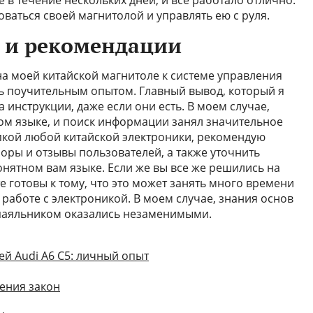
в течение нескольких дней, и все работало отлично.
оваться своей магнитолой и управлять ею с руля.
 и рекомендации
а моей китайской магнитоле к системе управления
ь поучительным опытом. Главный вывод, который я
а инструкции, даже если они есть. В моем случае,
ом языке, и поиск информации занял значительное
упкой любой китайской электроники, рекомендую
оры и отзывы пользователей, а также уточнить
нятном вам языке. Если же вы все же решились на
 готовы к тому, что это может занять много времени
работе с электроникой. В моем случае, знания основ
 паяльником оказались незаменимыми.
й Audi A6 C5: личный опыт
ения закон