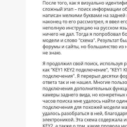
После того, как я визуально идентиф
сложный этап – поиск информации о
написан мелкими буквами на задней па
наконец-то его рассмотрел, я ввел ег
неполную инструкцию на русском язы
ничего не дал. Тогда я попробовал 
модели и слово "схема". Результат б
форумы и сайты, но большинство из н
не знаю.
Я продолжил свой поиск, используя 
как "KEY1 KEY2 подключение", "KEY1 
подключения". Я перерыл десятки фо
ответа так и не нашел. Многие польз
подключения дополнительных функци
камеры заднего вида, но конкретных 
часов поиска мне удалось найти один
подключения для похожей модели маг
удалось разобраться в ней, благодар
электроникой. Эта схема содержала 
KEY2, а также о том, какие провода 