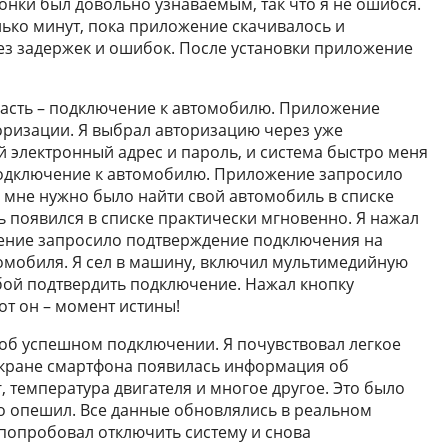
нки был довольно узнаваемым, так что я не ошибся.
лько минут, пока приложение скачивалось и
ез задержек и ошибок. После установки приложение
часть – подключение к автомобилю. Приложение
оризации. Я выбрал авторизацию через уже
ой электронный адрес и пароль, и система быстро меня
одключение к автомобилю. Приложение запросило
ем мне нужно было найти свой автомобиль в списке
ь появился в списке практически мгновенно. Я нажал
жение запросило подтверждение подключения на
омобиля. Я сел в машину, включил мультимедийную
бой подтвердить подключение. Нажал кнопку
от он – момент истины!
б успешном подключении. Я почувствовал легкое
экране смартфона появилась информация об
, температура двигателя и многое другое. Это было
го опешил. Все данные обновлялись в реальном
 попробовал отключить систему и снова