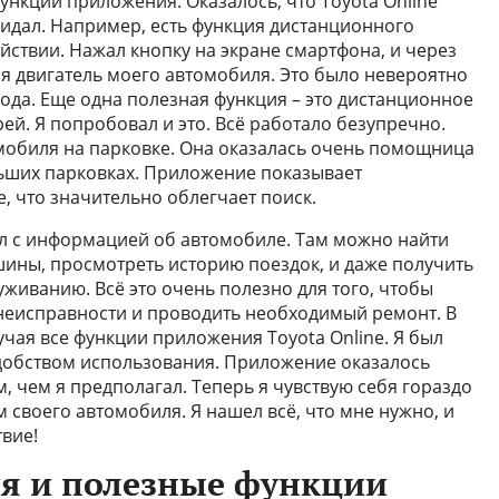
ункций приложения. Оказалось, что Toyota Online
жидал. Например, есть функция дистанционного
ействии. Нажал кнопку на экране смартфона, и через
ся двигатель моего автомобиля. Это было невероятно
ода. Еще одна полезная функция – это дистанционное
й. Я попробовал и это. Всё работало безупречно.
мобиля на парковке. Она оказалась очень помощница
льших парковках. Приложение показывает
, что значительно облегчает поиск.
ел с информацией об автомобиле. Там можно найти
ины, просмотреть историю поездок, и даже получить
живанию. Всё это очень полезно для того, чтобы
еисправности и проводить необходимый ремонт. В
учая все функции приложения Toyota Online. Я был
добством использования. Приложение оказалось
 чем я предполагал. Теперь я чувствую себя гораздо
 своего автомобиля. Я нашел всё, что мне нужно, и
вие!
я и полезные функции