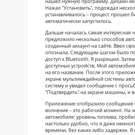
нашел нужную программу. Дизайн ико
Нажал "Установить", подождал неско
устанавливалось – процесс прошел б
автоматически запустилось.
Дальше началась самая интересная 
предложило несколько способов авт
созданный аккаунт на сайте. Ввел св
опознала. Следующим шагом было п
доступ к Bluetooth. Я разрешил. Зат
доступных устройств. Мой автомобил
на его название. После этого прило
экране мультимедийной системы авт
систему и увидел сообщение с прось
"Подтвердить" на экране машины, и в
Приложение отобразило сообщение о
волнение – это рабочий момент. На 
автомобиле: уровень топлива, пробег
настолько удобно, что я даже немно
времени, без каких-либо задержек. Я