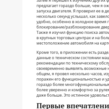
Затем я перешел к изучению других ф
предлагает гораздо больше, чем я о
запуска двигателя. Я проверил ее в д
несколько секунд услышал, как завел
удобно, особенно в холодное время г
блокирование/разблокирование двере
Также я изучил функцию поиска авто
в крупных торговых центрах и на бо
местоположение автомобиля на карте
Кроме того, в приложении есть разд
данные о техническом состоянии маш
рекомендации по техническому обслу
своевременно выявлять возможные н
общем, я провел несколько часов, из
поражен его функциональностью и у
гораздо более многофункциональным,
более уверенно и комфортно за рулем
даже больше. Это истинное удовольст
Первые впечатлени