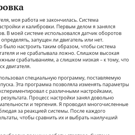
ровка
еля, моя работа не закончилась. Система
астройки и калибровки. Первым делом я занялся
ов. В моей системе использовался датчик оборотов
 определять, запущен ли двигатель или нет.
но было настроить таким образом, чтобы система
игателя и не срабатывала ложно. Слишком высокая
ожным срабатываниям, а слишком низкая – к тому, что
ск двигателя.
спользовал специальную программу, поставляемую
апуска. Эта программа позволяла изменять параметры
 экспериментировал с различными настройками,
результата. Процесс настройки занял довольно
имательности и терпения. Я проводил многочисленные
наблюдая за реакцией системы. После каждого
ультаты, чтобы сравнить их и выбрать наилучший