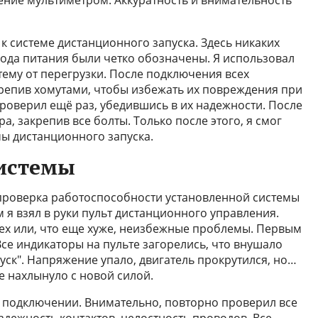
ние мультиметром. Аккуратность и внимательность
к системе дистанционного запуска. Здесь никаких
вода питания были четко обозначены. Я использовал
тему от перегрузки. После подключения всех
акрепив хомутами, чтобы избежать их повреждения при
проверил ещё раз, убедившись в их надежности. После
а, закрепив все болты. Только после этого, я смог
мы дистанционного запуска.
системы
 проверка работоспособности установленной системы
 я взял в руки пульт дистанционного управления.
ех или, что еще хуже, неизбежные проблемы. Первым
се индикаторы на пульте загорелись, что внушало
пуск". Напряжение упало, двигатель прокрутился, но…
 нахлынуло с новой силой.
в подключении. Внимательно, повторно проверил все