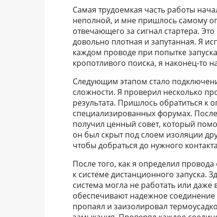
Самая трудоемкая часть работы начал
неполной, и мне пришлось самому оп
отвечающего за сигнал стартера. Это
довольно плотная и запутанная. Я и
каждом проводе при попытке запуска
кропотливого поиска, я наконец-то 
Следующим этапом стало подключени
сложности. Я проверил несколько про
результата. Пришлось обратиться к о
специализированных форумах. После
получил ценный совет, который помо
он был скрыт под слоем изоляции др
чтобы добраться до нужного контакта
После того, как я определил провода
к системе дистанционного запуска. З
система могла не работать или даже 
обеспечивают надежное соединение и
пропаял и заизолировал термоусадко