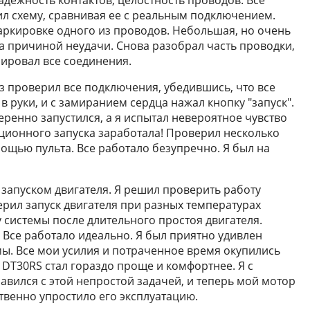
дежность контактов, целостность проводов. Все
л схему, сравнивая ее с реальным подключением.
аркировке одного из проводов. Небольшая, но очень
ла причиной неудачи. Снова разобрал часть проводки,
ировал все соединения.
з проверил все подключения, убедившись, что все
в руки, и с замиранием сердца нажал кнопку "запуск".
веренно запустился, а я испытал невероятное чувство
нционного запуска заработала! Проверил несколько
омощью пульта. Все работало безупречно. Я был на
 запуском двигателя. Я решил проверить работу
ерил запуск двигателя при разных температурах
системы после длительного простоя двигателя.
 Все работало идеально. Я был приятно удивлен
ы. Все мои усилия и потраченное время окупились
i DT30RS стал гораздо проще и комфортнее. Я с
равился с этой непростой задачей, и теперь мой мотор
твенно упростило его эксплуатацию.