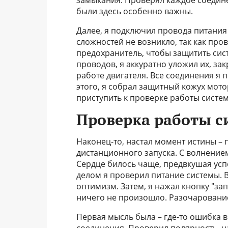
замыкания. Проверял каждое соедине
были здесь особенно важны.
Далее, я подключил провода питания 
сложностей не возникло, так как про
предохранитель, чтобы защитить сис
проводов, я аккуратно уложил их, з
работе двигателя. Все соединения я 
этого, я собрал защитный кожух мотор
приступить к проверке работы систе
Проверка работы 
Наконец-то, настал момент истины –
дистанционного запуска. С волнением
Сердце билось чаще, предвкушая усп
делом я проверил питание системы. В
оптимизм. Затем, я нажал кнопку "за
ничего не произошло. Разочарование
Первая мысль была – где-то ошибка 