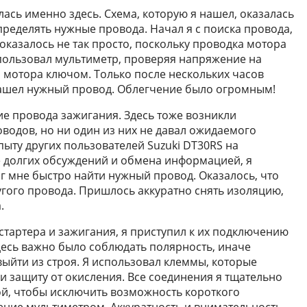
ась именно здесь. Схема, которую я нашел, оказалась
ределять нужные провода. Начал я с поиска провода,
 оказалось не так просто, поскольку проводка мотора
спользовал мультиметр, проверяя напряжение на
 мотора ключом. Только после нескольких часов
нашел нужный провод. Облегчение было огромным!
е провода зажигания. Здесь тоже возникли
водов, но ни один из них не давал ожидаемого
пыту других пользователей Suzuki DT30RS на
 долгих обсуждений и обмена информацией, я
г мне быстро найти нужный провод. Оказалось, что
угого провода. Пришлось аккуратно снять изоляцию,
.
 стартера и зажигания, я приступил к их подключению
десь важно было соблюдать полярность, иначе
выйти из строя. Я использовал клеммы, которые
 защиту от окисления. Все соединения я тщательно
й, чтобы исключить возможность короткого