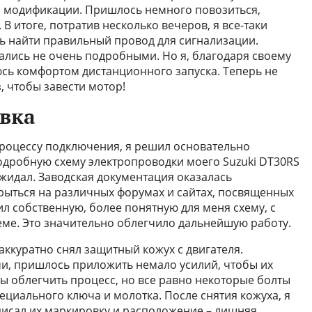
й модификации. Пришлось немного повозиться,
В итоге, потратив несколько вечеров, я все-таки
ь найти правильный провод для сигнализации.
зались не очень подробными. Но я, благодаря своему
юсь комфортом дистанционного запуска. Теперь не
, чтобы завести мотор!
овка
 процессу подключения, я решил основательно
подробную схему электропроводки моего Suzuki DT30RS
 ожидал. Заводская документация оказалась
рыться на различных форумах и сайтах, посвященных
ил собственную, более понятную для меня схему, с
ме. Это значительно облегчило дальнейшую работу.
 аккуратно снял защитный кожух с двигателя.
, пришлось приложить немало усилий, чтобы их
бы облегчить процесс, но все равно некоторые болты
циального ключа и молотка. После снятия кожуха, я
писал их маркировку и расположение – лишняя