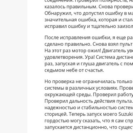
соединения. Проверил полярность, на
казалось правильным. Снова провери
Обнаружил, что допустил ошибку в м
значительная ошибка, которая и ста
исправил ошибку и тщательно заизол
После исправления ошибки, я еще ра
сделано правильно. Снова взял пульт 
На этот раз мотор ожил! Двигатель у
удовлетворения. Ура! Система диста
раз, запуская и глуша двигатель с п
седьмом небе от счастья.
Но проверка не ограничилась только
системы в различных условиях. Пров
окружающей среды. Проверил работу 
Проверил дальность действия пульта.
надежностью и стабильностью систем
сторицей. Теперь запуск моего Suzuk
гордостью могу сказать, что я сам сп
запускается дистанционно, что сущес