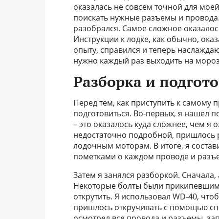
оказалась не совсем точной для мое
поискать нужные разъемы и провода. 
разобрался. Самое сложное оказалос
Инструкции к лодке, как обычно, ока
опыту, справился и теперь наслажда
нужно каждый раз выходить на мороз
Разборка и подгот
Перед тем, как приступить к самому
подготовиться. Во-первых, я нашел 
– это оказалось куда сложнее, чем я
недостаточно подробной, пришлось 
лодочным моторам. В итоге, я состав
пометками о каждом проводе и разъе
Затем я занялся разборкой. Сначала,
Некоторые болты были прикипевшими
открутить. Я использовал WD-40, что
пришлось откручивать с помощью спе
осмотрел все провода и разъемы, за