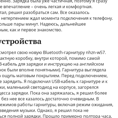
енно. Зарядка была уже частичная, поэтому я сразу
е впечатление – очень легкая и комфортная.
тал, решил разобраться сам. Все оказалось
 с нетерпением ждал момента подключения к телефону.
больше пары минут. Надеюсь, дальнейшее
ым, как и первое знакомство.
устройства
смотрел свою новую Bluetooth-гарнитуру nhzn-w57.
актную коробку, внутри которой, помимо самой
B-кабель для зарядки и инструкцию на английском
инок были вполне понятными). Гарнитура выглядела
на ощупь матовым покрытием. Перед подключением,
е зарядить. Я подключил USB-кабель к гарнитуре и к
и, маленький светодиод на корпусе, загорелся
есса зарядки. Пока она заряжалась, я решил более
 без нее все казалось достаточно очевидным. В
режимов работы гарнитуры, включая режим ожидания,
ведения музыки. Однако, я решил пока не
ться полной зарядки. Прошло примерно полтора часа,