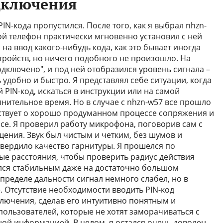
дключения
PIN-кода пропустился. После того, как я выбрал nhzn-
ой телефон практически мгновенно установил с ней
на ввод какого-нибудь кода, как это бывает иногда
тройств, но ничего подобного не произошло. На
дключено", и под ней отобразился уровень сигнала –
 удобно и быстро. Я представлял себе ситуации, когда
 PIN-код, искаться в инструкции или на самой
лнительное время. Но в случае с nhzn-w57 все прошло
льствует о хорошо продуманном процессе сопряжения и
е. Я проверил работу микрофона, поговорив сам с
ения. Звук был чистым и четким, без шумов и
твердило качество гарнитуры. Я прошелся по
ные расстояния, чтобы проверить радиус действия
ался стабильным даже на достаточно большом
 пределе дальности сигнал немного слабел, но в
. Отсутствие необходимости вводить PIN-код
лючения, сделав его интуитивно понятным и
пользователей, которые не хотят заморачиваться с
ой информацией. В целом, я остался очень доволен