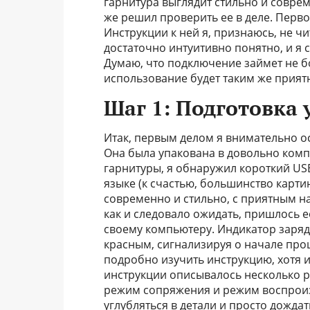
гарнитура выглядит стильно и соврем
же решил проверить ее в деле. Перво
Инструкции к ней я, признаюсь, не чи
достаточно интуитивно понятно, и я
Думаю, что подключение займет не 
использование будет таким же приятн
Шаг 1: Подготовка 
Итак, первым делом я внимательно о
Она была упакована в довольно комп
гарнитуры, я обнаружил короткий US
языке (к счастью, большинство карт
современно и стильно, с приятным 
как и следовало ожидать, пришлось е
своему компьютеру. Индикатор зарядк
красным, сигнализируя о начале проц
подробно изучить инструкцию, хотя и
инструкции описывалось несколько 
режим сопряжения и режим воспроиз
углубляться в детали и просто дожда