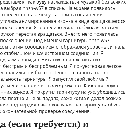
редставлял, как буду наслаждаться музыкой без всяких
а выбрал nhzn-w57 в списке. На экране появилось
о телефон пытается установить соединение с
рутилась анимированная иконка в виде вращающегося
 подключения. Я терпеливо ждал, наблюдая за этим
кружок перестал вращаться. Вместо него появилась
подключение. Под именем гарнитуры nhzn-w57
дом с этим сообщением отображался уровень сигнала
 о стабильном и качественном соединении. Я
ще, чем я ожидал. Никаких ошибок, никаких
л быстрым и беспроблемным. Я почувствовал легкое
ал правильно и быстро. Теперь осталось только
нальность гарнитуры. Я запустил свой любимый
нул меня волной чистых и ярких нот. Качество звука
них звуков. Я покрутил гарнитуру на ухе, убедившись
ела плотно и не выпадала, даже когда я делал резкие
ние подтвердило высокое качество гарнитуры nhzn-
к окончательной проверке соединения.
а (если требуется) и