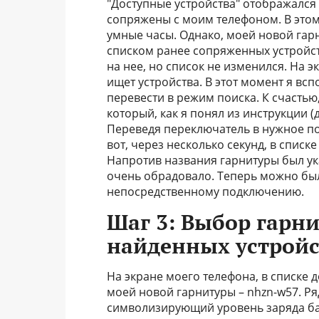
"Доступные устройства" отображался 
сопряжены с моим телефоном. В это
умные часы. Однако, моей новой гарн
списком ранее сопряженных устройств
на нее, но список не изменился. На 
ищет устройства. В этот момент я вс
перевести в режим поиска. К счасть
который, как я понял из инструкции (д
Переведя переключатель в нужное по
вот, через несколько секунд, в списк
Напротив названия гарнитуры был ука
очень обрадовало. Теперь можно был
непосредственному подключению.
Шаг 3: Выбор гарни
найденных устройс
На экране моего телефона, в списке д
моей новой гарнитуры – nhzn-w57. Р
символизирующий уровень заряда ба