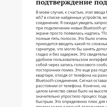
подтверждение по
В моем случае, к счастью, этап ввода 
w57 в списке найденных устройств, м
соединение. Я ожидал увидеть запрос 
при подключении новых Bluetooth-ус
экране просто появилась надпись "По
полные пять полосок. Это было очень
приходится вводить какой-то сложный
гарнитуре, что могло бы занять допо
гладко и без задержек. Это свидете
удобном пользовательском интерфейс
собой через запись голосового сообщ
посторонних помех. Это еще раз под
квартире, отходя от телефона на раз
Bluetooth-соединения. Сигнал остав
расстоянии от телефона. Конечно, на
целом качество связи было на высоте
значительно упростило процесс подк
быстрым. Это определенно плюс для 
вводом кодов и прочей дополнительн