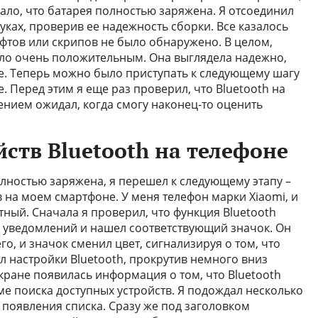
чало, что батарея полностью заряжена. Я отсоединил
руках, проверив ее надежность сборки. Все казалось
фтов или скрипов не было обнаружено. В целом,
ыло очень положительным. Она выглядела надежно,
е. Теперь можно было приступать к следующему шагу
. Перед этим я еще раз проверил, что Bluetooth на
ением ожидал, когда смогу наконец-то оценить
йств Bluetooth на телефоне
олностью заряжена, я перешел к следующему этапу –
в на моем смартфоне. У меня телефон марки Xiaomi, и
тный. Сначала я проверил, что функция Bluetooth
ку уведомлений и нашел соответствующий значок. Он
о, и значок сменил цвет, сигнализируя о том, что
ыл настройки Bluetooth, прокрутив немного вниз
кране появилась информация о том, что Bluetooth
ме поиска доступных устройств. Я подождал несколько
 появления списка. Сразу же под заголовком