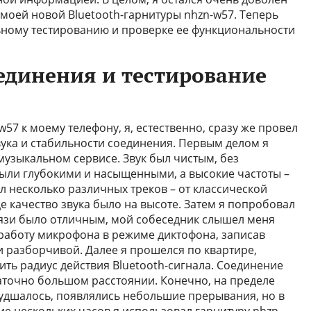
моей новой Bluetooth-гарнитуры nhzn-w57. Теперь
ьному тестированию и проверке ее функциональности
оединения и тестирование
7 к моему телефону, я, естественно, сразу же провел
вука и стабильности соединения. Первым делом я
музыкальном сервисе. Звук был чистым, без
ыли глубокими и насыщенными, а высокие частоты –
л несколько различных треков – от классической
е качество звука было на высоте. Затем я попробовал
вязи было отличным, мой собеседник слышел меня
 работу микрофона в режиме диктофона, записав
и разборчивой. Далее я прошелся по квартире,
ить радиус действия Bluetooth-сигнала. Соединение
аточно большом расстоянии. Конечно, на пределе
худшалось, появлялись небольшие прерывания, но в