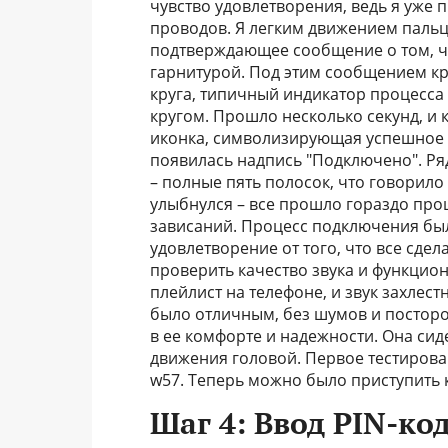
чувство удовлетворения, ведь я уже п
проводов. Я легким движением пальц
подтверждающее сообщение о том, чт
гарнитурой. Под этим сообщением к
круга, типичный индикатор процесса
кругом. Прошло несколько секунд, и 
иконка, символизирующая успешное 
появилась надпись "Подключено". Ря
– полные пять полосок, что говорило
улыбнулся – все прошло гораздо про
зависаний. Процесс подключения бы
удовлетворение от того, что все сдел
проверить качество звука и функцио
плейлист на телефоне, и звук захлест
было отличным, без шумов и посторон
в ее комфорте и надежности. Она сид
движения головой. Первое тестирова
w57. Теперь можно было приступить 
Шаг 4: Ввод PIN-код