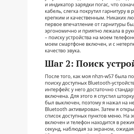
и индикатор зарядки погас, что озна
кабель, слегка покрутил гарнитуру в 
крепким и качественным. Никаких лю
первое впечатление от гарнитуры б
эргономично и приятно лежала в рук
– поиску устройства на моем телефоне
моем смартфоне включен, и с нетерп
качество звука.
Шаг 2: Поиск устро
После того, как моя nhzn-w57 была п
поиску доступных Bluetooth-устройст
интерфейс у него достаточно стандар
включена. Для этого я спустил штор
был выключен, поэтому я нажал на нег
Bluetooth активирован. Затем я откр
список доступных пунктов меню. На э
включен и телефон находится в режи
секунд, наблюдая за экраном, ожидая