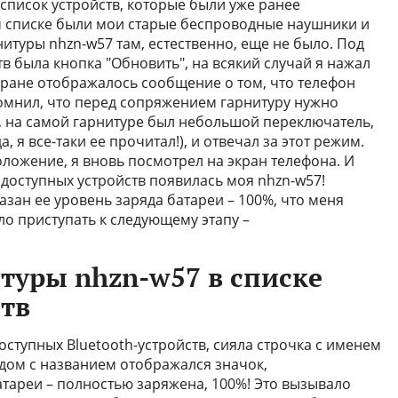
список устройств, которые были уже ранее
м списке были мои старые беспроводные наушники и
итуры nhzn-w57 там, естественно, еще не было. Под
 была кнопка "Обновить", на всякий случай я нажал
экране отображалось сообщение о том, что телефон
помнил, что перед сопряжением гарнитуру нужно
ю, на самой гарнитуре был небольшой переключатель,
а, я все-таки ее прочитал!), и отвечал за этот режим.
ложение, я вновь посмотрел на экран телефона. И
е доступных устройств появилась моя nhzn-w57!
зан ее уровень заряда батареи – 100%, что меня
о приступать к следующему этапу –
туры nhzn-w57 в списке
тв
оступных Bluetooth-устройств, сияла строчка с именем
ядом с названием отображался значок,
тареи – полностью заряжена, 100%! Это вызывало