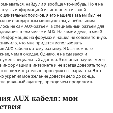
сомневаться, найду ли я вообще что-нибудь. Но я не
дствуясь информацией из интернета и своей
о длительных поисков, я его нашел! Разъем был не
н был не стандартным мини-джеком, а небольшим
алось не сам AUX-разъем, а специальный разъем для
ования, в том числе и AUX. На самом деле, в моей
. Информацию на форумах я нашел не совсем точную,
 значило, что мне придется использовать
я AUX-кабеля к этому разъему. Я был немного
нее, чем я ожидал. Однако, я не сдавался и
 нужен специальный адаптер. Этот опыт научил меня
 информации в интернете и не всегда доверять тому,
поспешил и тщательно проверил все варианты. Этот
о укрепил мое желание довести дело до конца.
ь специальный адаптер, прежде чем продолжить
ия AUX кабеля: мои
ствия