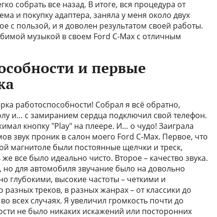
гко собрать все назад. В итоге, вся процедура от
ема и покупку адаптера, заняла у меня около двух
ое с пользой, и я доволен результатом своей работы.
юбимой музыкой в своем Ford C-Max с отличным
особности и первые
ка
ка работоспособности! Собрал я всё обратно,
лу и… с замиранием сердца подключил свой телефон.
жимал кнопку "Play" на плеере. И… о чудо! Заиграла
ов звук проник в салон моего Ford C-Max. Первое, что
арой магнитоле были постоянные щелчки и треск,
же все было идеально чисто. Второе – качество звука.
, но для автомобиля звучание было на довольно
но глубокими, высокие частоты – четкими и
разных треков, в разных жанрах – от классики до
о всех случаях. Я увеличил громкость почти до
ости не было никаких искажений или посторонних