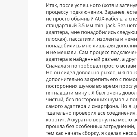
Итак, после успешного (хотя и затян
процессу подключения. Заранее, ест
не просто обычный AUX-кабель, а с
стандартный 3.5 мм mini-jack. Без не
адаптера, мне понадобились следующ
плоская), пассатижи, изолента и нем
понадобились мне лишь для дополни
и не мешали. Сам процесс подключен
адаптера в найденный разъем, а друг
Сначала я попробовал просто встави
Но он сидел довольно рыхло, и я пон
дополнительно закрепить его с помо
посторонних шумов во время прослуш
пятнадцати минут. Я был очень довол
чистый, без посторонних шумов и пом
самого адаптера и смартфона. Но в ц
тщательно проверил все соединения, 
коротит. Аккуратно вернул на место 
прошла без особенных затруднений, в
тем как начать сборку, я сделал нес