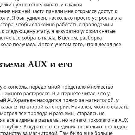
щелки нужно отщелкивать и в какой
ения нижней части панели мне открылся доступ к
ли. Я был удивлен, насколько просто устроена эта
остора, чтобы спокойно работать с проводами и
 к следующему этапу, я аккуратно уложил снятые
егче все собрать назад. В целом, разборка
оло получаса. И это с учетом того, что я делал все
зъема AUX и его
ьную консоль, передо мной предстало множество
немного растерялся. В интернете читал, что у
ый AUX-разъем находится прямо за магнитолой, у
казался из второй категории. Начался, можно сказать,
мотрел все провода и разъемы, стараясь не
рял все видимые разъемы, но ничего похожего на AUX
поглубже. Аккуратно отсоединил несколько проводов,
странству за магнитолой. Там было еще больше