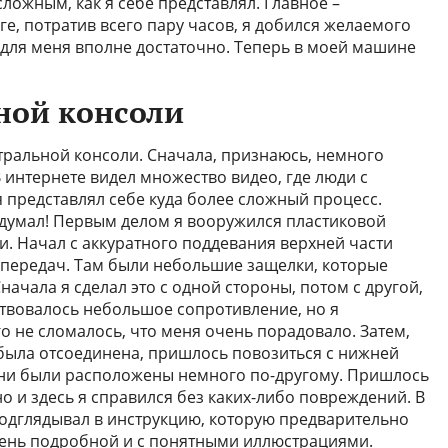
сложным, как я себе представлял. Главное –
ге, потратив всего пару часов, я добился желаемого
 но для меня вполне достаточно. Теперь в моей машине
ной консоли
нтральной консоли. Сначала, признаюсь, немного
В интернете видел множество видео, где люди с
я представлял себе куда более сложный процесс.
я думал! Первым делом я вооружился пластиковой
и. Начал с аккуратного поддевания верхней части
 передач. Там были небольшие защелки, которые
ачала я сделал это с одной стороны, потом с другой,
твовалось небольшое сопротивление, но я
о не сломалось, что меня очень порадовало. Затем,
 была отсоединена, пришлось повозиться с нижней
они были расположены немного по-другому. Пришлось
 и здесь я справился без каких-либо повреждений. В
подглядывал в инструкцию, которую предварительно
очень подробной и с понятными иллюстрациями.