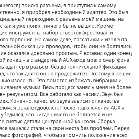
увшегося) поиска разъема, я приступил к самому
ественно, я приобрел необходимый адаптер. Это был
пециальный переходник с разъема моей машины на
го, как я уже понял, ничего бы не вышло. Кроме
ие инструменты: набор отверток (крестовая и
ного терпения. На самом деле, пассатижи и изолента
тельной фиксации проводов, чтобы они не болтались
ия оказался довольно простым. Я вставил один конец
ой конец – в стандартный AUX-вход моего смартфона.
ть адаптер в разъем, без дополнительной фиксации.
ял, что так долго он не продержится. Поэтому я решил
щью изоленты. Это помогло избежать вибрации и
ивания музыки. Весь процесс занял у меня не более
ен результатом. Все работало как часики. Звук был
ех. Конечно, качество звука зависит от качества
елом, я остался доволен. После подключения AUX я
убедился, что нигде ничего не болтается и не
все снятые детали центральной консоли. Сборка
се защелки стали на свои места без проблем. Перед
колько фотографий, чтобы запомнить положение всех