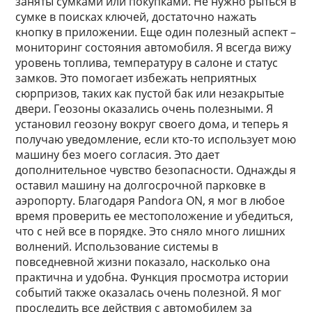
заняты сумками или покупками. Не нужно рыться в
сумке в поисках ключей, достаточно нажать
кнопку в приложении. Еще один полезный аспект –
мониторинг состояния автомобиля. Я всегда вижу
уровень топлива, температуру в салоне и статус
замков. Это помогает избежать неприятных
сюрпризов, таких как пустой бак или незакрытые
двери. Геозоны оказались очень полезными. Я
установил геозону вокруг своего дома, и теперь я
получаю уведомление, если кто-то использует мою
машину без моего согласия. Это дает
дополнительное чувство безопасности. Однажды я
оставил машину на долгосрочной парковке в
аэропорту. Благодаря Pandora ON, я мог в любое
время проверить ее местоположение и убедиться,
что с ней все в порядке. Это сняло много лишних
волнений. Использование системы в
повседневной жизни показало, насколько она
практична и удобна. Функция просмотра истории
событий также оказалась очень полезной. Я мог
проследить все действия с автомобилем за