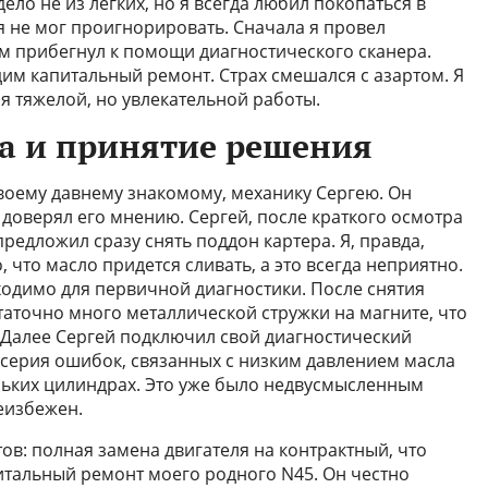
дело не из легких, но я всегда любил покопаться в
я не мог проигнорировать. Сначала я провел
м прибегнул к помощи диагностического сканера.
дим капитальный ремонт. Страх смешался с азартом. Я
я тяжелой, но увлекательной работы.
ка и принятие решения
своему давнему знакомому, механику Сергею. Он
 доверял его мнению. Сергей, после краткого осмотра
редложил сразу снять поддон картера. Я, правда,
 что масло придется сливать, а это всегда неприятно.
ходимо для первичной диагностики. После снятия
аточно много металлической стружки на магните, что
 Далее Сергей подключил свой диагностический
я серия ошибок, связанных с низким давлением масла
льких цилиндрах. Это уже было недвусмысленным
еизбежен.
ов: полная замена двигателя на контрактный, что
питальный ремонт моего родного N45. Он честно