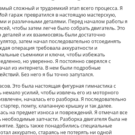
самый сложный и трудоемкий этап всего процесса. Я
 Мой гараж превратился в настоящую мастерскую,
ями и различными деталями. Перед началом работы я
сей, чтобы затем легче было собрать двигатель. Это
о деталей и их взаимосвязь были достаточно
улятор, затем начал последовательно отсоединять
ждая операция требовала аккуратности и
иальные съемники и ключи, чтобы избежать
едленно, но уверенно. Я постоянно сверялся с
качал из интернета. В нем были подробные
йствий. Без него я бы точно запутался.
асов. Это была настоящая фигурная гимнастика с
немало усилий, чтобы извлечь его из моторного
 извлечен, началась его разборка. Я последовательно
 стартер, помпу, клапанную крышку и так далее.
ась на предмет износа и повреждений. Я отмечал все
ь необходимые запчасти. Разборка двигателя была не
снятие. Здесь также понадобились специальные
отал аккуратно, стараясь не потерять ни одной