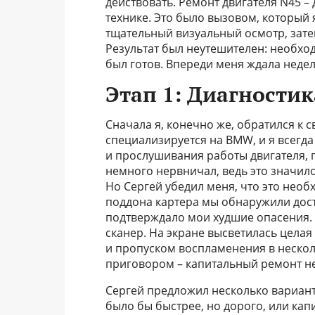
действовать. Ремонт двигателя N45 – 
технике. Это было вызовом, который 
тщательный визуальный осмотр, зате
Результат был неутешителен: необхо
был готов. Впереди меня ждала недел
Этап 1: Диагности
Сначала я, конечно же, обратился к 
специализируется на BMW, и я всегда
и прослушивания работы двигателя, п
немного нервничал, ведь это значило,
Но Сергей убедил меня, что это необ
поддона картера мы обнаружили дост
подтверждало мои худшие опасения.
сканер. На экране высветилась цела
и пропуском воспламенения в неско
приговором – капитальный ремонт н
Сергей предложил несколько вариант
было бы быстрее, но дорого, или ка