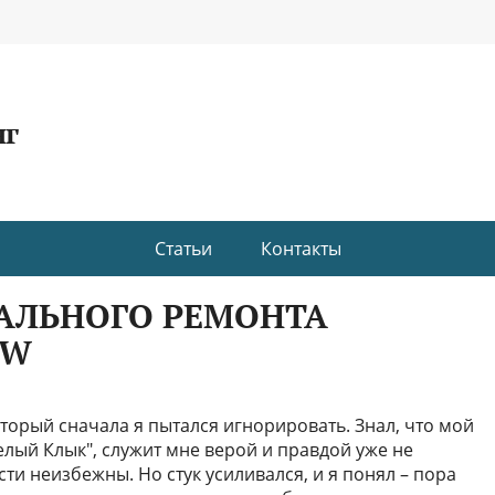
нг
Статьи
Контакты
АЛЬНОГО РЕМОНТА
MW
оторый сначала я пытался игнорировать. Знал, что мой
лый Клык", служит мне верой и правдой уже не
ти неизбежны. Но стук усиливался, и я понял – пора