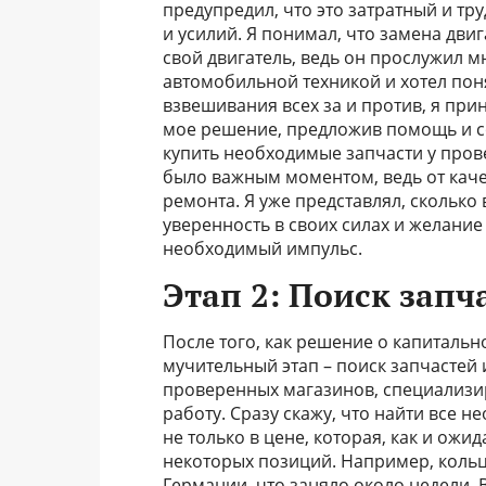
предупредил, что это затратный и т
и усилий. Я понимал, что замена двиг
свой двигатель, ведь он прослужил мн
автомобильной техникой и хотел пон
взвешивания всех за и против, я пр
мое решение, предложив помощь и со
купить необходимые запчасти у пров
было важным моментом, ведь от каче
ремонта. Я уже представлял, сколько
уверенность в своих силах и желание
необходимый импульс.
Этап 2: Поиск запч
После того, как решение о капиталь
мучительный этап – поиск запчастей 
проверенных магазинов, специализир
работу. Сразу скажу, что найти все 
не только в цене, которая, как и ожи
некоторых позиций. Например, кольц
Германии, что заняло около недели. В