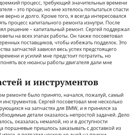
рудоемкий процесс, требующий значительных времени
ателя – это проще, но мне хотелось попытаться спасти
е верно и долго. Кроме того, я всегда интересовался
ять процесс капитального ремонта изнутри. После
инял решение – капитальный ремонт. Сергей поддержал
веты на всех этапах работы. Он также посоветовал
еренных поставщиков, чтобы избежать подделок. Это
ства запчастей зависел весь успех предстоящего
 времени и усилий мне предстоит потратить, но
 понять все нюансы работы двигателя дали мне
астей и инструментов
ном ремонте было принято, начался, пожалуй, самый
и инструментов. Сергей посоветовал мне несколько
ующихся на запчастях для BMW, и я принялся за
необходимые детали оказалось непростой задачей. Дело
далось, оказалась немалой, но и в доступности
а поршневые пришлось заказывать с доставкой из
 итоге, я потратил несколько дней на поиски,