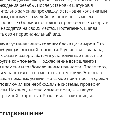
еждения резьбы. После установки шатунов я
ительно заменив прокладку. Установил коленчатый
жным, потому что малейшая неточность могла
процессе сборки я постоянно проверял все зазоры и
 находятся на своих местах. Постепенно, шаг за
ть свой первоначальный вид.
начал устанавливать головку блока цилиндров. Это
ребующая высокой точности. Я установил клапана,
 фазы и зазоры. Затем я установил все навесные
 другие компоненты. Подключение всех шлангов,
 времени и требовало внимательности. После того,
 я установил его на место в автомобиле. Это была
вшая немалых усилий. Но самое приятное – я сделал
 я подключил все необходимые системы, проверил
ти. Наконец, настал момент правды – запуск
 огромной скоростью. Я включил зажигание, и…
естирование