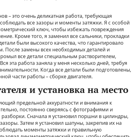
ов – это очень деликатная работа, требующая
соблюдать все зазоры и моменты затяжки. Я с особой
ометрический ключ, чтобы избежать повреждения
ние. Кроме того, я заменил все сальники, прокладки
детали были высокого качества, что гарантировало
м. После замены всех необходимых деталей и
промыл все детали специальным растворителем,
 Вся эта работа заняла у меня несколько дней, требуя
нимательности. Когда все детали были подготовлены,
нной части работы – сборке двигателя.
гателя и установка на место
бующий предельной аккуратности и внимания к
ательно, постоянно сверяясь с фотографиями и
 разборки. Сначала я установил поршни в цилиндры,
азоры. Затем я установил шатуны, закрепив их на
соблюдать моменты затяжки и правильную
ользовал динамометрический ключ, чтобы обеспечить