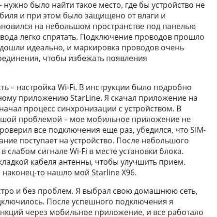
 нужно было найти такое место, где бы устройство не
биля и при этом было защищено от влаги и
становился на небольшом пространстве под панелью
овода легко спрятать. Подключение проводов прошло
одошли идеально, и маркировка проводов очень
соединения, чтобы избежать появления
ть – настройка Wi-Fi. В инструкции было подробно
ному приложению StarLine. Я скачал приложение на
начал процесс синхронизации с устройством. В
льшой проблемой – мое мобильное приложение не
епроверил все подключения еще раз, убедился, что SIM-
тание поступает на устройство. После небольшого
в слабом сигнале Wi-Fi в месте установки блока.
ладкой кабеля антенны, чтобы улучшить прием.
наконец-то нашло мой Starline X96.
стро и без проблем. Я выбрал свою домашнюю сеть,
одключилось. После успешного подключения я
нкций через мобильное приложение, и все работало