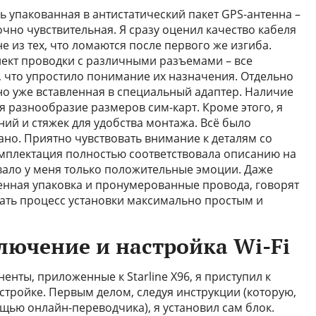
сь упакованная в антистатический пакет GPS-антенна –
очно чувствительная. Я сразу оценил качество кабеля
е из тех, что ломаются после первого же изгиба.
лект проводки с различными разъемами – все
 что упростило понимание их назначения. Отдельно
но уже вставленная в специальный адаптер. Наличие
я разнообразие размеров сим-карт. Кроме этого, я
й и стяжек для удобства монтажа. Всё было
ано. Приятно чувствовать внимание к деталям со
мплектация полностью соответствовала описанию на
звало у меня только положительные эмоции. Даже
венная упаковка и пронумерованные провода, говорят
лать процесс установки максимально простым и
лючение и настройка Wi-Fi
ненты, приложенные к Starline X96, я приступил к
стройке. Первым делом, следуя инструкции (которую,
ощью онлайн-переводчика), я установил сам блок.