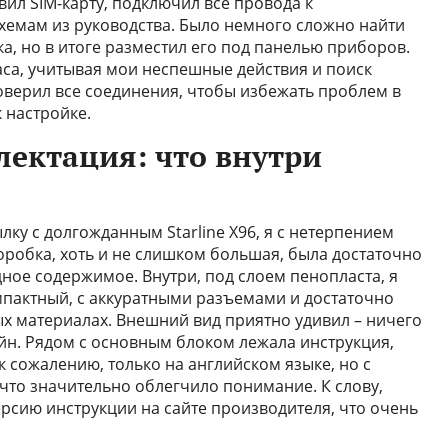
авил SIM-карту, подключил все провода к
схемам из руководства. Было немного сложно найти
а, но в итоге разместил его под панелью приборов.
са, учитывая мои неспешные действия и поиск
оверил все соединения, чтобы избежать проблем в
 настройке.
лектация: что внутри
ку с долгожданным Starline X96, я с нетерпением
оробка, хоть и не слишком большая, была достаточно
дное содержимое. Внутри, под слоем пенопласта, я
омпактный, с аккуратными разъемами и достаточно
ых материалах. Внешний вид приятно удивил – ничего
йн. Рядом с основным блоком лежала инструкция,
к сожалению, только на английском языке, но с
то значительно облегчило понимание. К слову,
сию инструкции на сайте производителя, что очень