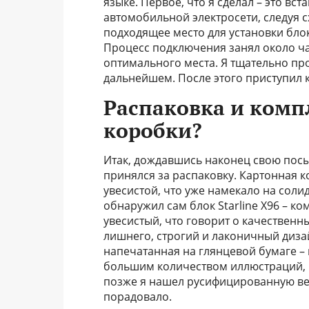
языке. Первое, что я сделал – это вст
автомобильной электросети, следуя 
подходящее место для установки блок
Процесс подключения занял около ча
оптимального места. Я тщательно пр
дальнейшем. После этого приступил к
Распаковка и комп
коробки?
Итак, дождавшись наконец свою посыл
принялся за распаковку. Картонная к
увесистой, что уже намекало на соли
обнаружил сам блок Starline X96 – к
увесистый, что говорит о качественн
лишнего, строгий и лаконичный диза
напечатанная на глянцевой бумаге – 
большим количеством иллюстраций, ч
позже я нашел русифицированную вер
порадовало.