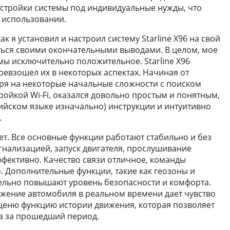
стройки системы под индивидуальные нужды, что
в использовании.
ак я установил и настроил систему Starline X96 на свой
иться своими окончательными выводами. В целом, мое
мы исключительно положительное. Starline X96
ревзошел их в некоторых аспектах. Начиная от
тря на некоторые начальные сложности с поиском
ройкой Wi-Fi, оказался довольно простым и понятным,
лийском языке изначально) инструкции и интуитивно
.
т. Все основные функции работают стабильно и без
гнализацией, запуск двигателя, прослушивание
ффективно. Качество связи отличное, команды
 Дополнительные функции, такие как геозоны и
ельно повышают уровень безопасности и комфорта.
жение автомобиля в реальном времени дает чувство
 ценю функцию истории движения, которая позволяет
а за прошедший период.