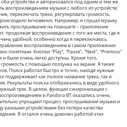
оба устройства и авторизовался под одним и тем же
ять воспроизведением музыки с любого из устройств:
ие, переключать треки, регулировать громкость.
роисходило мгновенно. Например, я слушал музыку
лжить прослушивание на планшете – приложение
, продолжая воспроизведение с того же места, где я
 очень удобной, особенно когда я переключаюсь
 Управление воспроизведением в самом приложении
о понятным. Кнопки "Play", "Pause", "Next", "Previous"
 и были очень легко доступны. Кроме того,
громкость с помощью ползунка на экране. Я также
ков. Поиск работал быстро и точно, находя нужные
ск поддерживает как полное название трека, так и
ля. Результаты поиска отображались в виде удобного
нужный трек. В целом, функции синхронизации с
воспроизведением в Pandora BT оказались очень
ительно упрощают процесс прослушивания музыки и
у разными устройствами без потери качества
дения. Я остался очень доволен работой этих