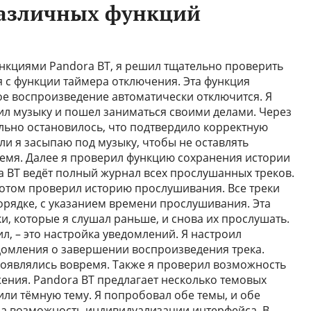
различных функций
нкциями Pandora BT, я решил тщательно проверить
я с функции таймера отключения. Эта функция
рое воспроизведение автоматически отключится. Я
чил музыку и пошел заниматься своими делами. Через
льно остановилось, что подтвердило корректную
сли я засыпаю под музыку, чтобы не оставлять
емя. Далее я проверил функцию сохранения истории
 BT ведёт полный журнал всех прослушанных треков.
отом проверил историю прослушивания. Все треки
рядке, с указанием времени прослушивания. Эта
и, которые я слушал раньше, и снова их прослушать.
л, – это настройка уведомлений. Я настроил
домления о завершении воспроизведения трека.
появлялись вовремя. Также я проверил возможность
ния. Pandora BT предлагает несколько темовых
или тёмную тему. Я попробовал обе темы, и обе
ла возможность индивидуализации интерфейса. В