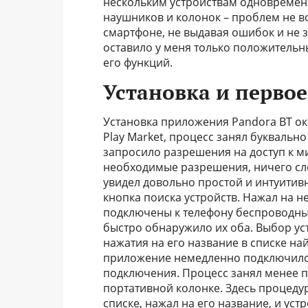
нескольким устройствам одновременн
наушников и колонок – проблем не в
смартфоне, не выдавая ошибок и не з
оставило у меня только положительн
его функций.
Установка и перво
Установка приложения Pandora BT ока
Play Market, процесс занял буквальн
запросило разрешения на доступ к ми
необходимые разрешения, ничего сло
увидел довольно простой и интуитив
кнопка поиска устройств. Нажал на н
подключены к телефону беспроводны
быстро обнаружило их оба. Выбор ус
нажатия на его название в списке н
приложение немедленно подключилос
подключения. Процесс занял менее п
портативной колонке. Здесь процеду
списке, нажал на его название, и ус