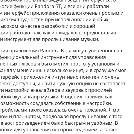
огие функции Pandora BT, и все они работали
ам интерфейс приложения оказался очень простым и
никаких трудностей при использовании любых
высоком качестве разработки и хорошей
ии работают так, как и ожидалось, предоставляя
й инструмент для прослушивания музыки.
ния приложения Pandora BT, я могу с уверенностью
и функциональный инструмент для управления
ненных плюсов я бы отметил простоту установки и
анял у меня лишь несколько минут, и я сразу же смог
нтерфейс приложения интуитивно понятен и очень
легко доступны, и найти нужную опцию не составляет
и настройки эквалайзера и звуковых профилей
юбой вкус и жанр музыки. Я оценил наличие как
возможность создавать собственные настройки.
тройствами также оказалась очень полезной. Я мог
ном и планшетом, продолжая прослушивание с того
ние воспроизведением было быстрым и удобным. В
опки для управления воспроизведением, а также