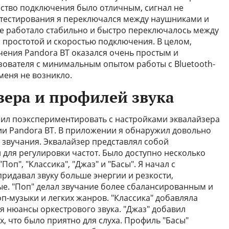
ество подключения было отличным, сигнал не
 тестирования я переключался между наушниками и
е работало стабильно и быстро переключалось между
н простотой и скоростью подключения. В целом,
чения Pandora BT оказался очень простым и
зователя с минимальным опытом работы с Bluetooth-
меня не возникло.
зера и профилей звука
ил поэкспериментировать с настройками эквалайзера
и Pandora BT. В приложении я обнаружил довольно
звучания. Эквалайзер представлял собой
 для регулировки частот. Было доступно несколько
оп", "Классика", "Джаз" и "Басы". Я начал с
ридавал звуку больше энергии и резкости,
е. "Поп" делал звучание более сбалансированным и
п-музыки и легких жанров. "Классика" добавляла
я нюансы оркестрового звука. "Джаз" добавил
х, что было приятно для слуха. Профиль "Басы"