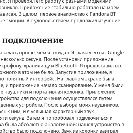
о. Я проверял его работу с разными моделями
озникло. Приложение стабильно работало на моём
ависая. В целом, первое знакомство с Pandora BT
ые эмоции. Я с удовольствием продолжил изучение
е подключение
залась проще, чем я ожидал. Я скачал его из Google
о несколько секунд. После установки приложение
крофону, хранилищу и Bluetooth. Я предоставил все
жного в этом не было. Запустив приложение, я
но понятный интерфейс. На главном экране была
ее, и приложение начало сканирование. У меня были
е наушники и портативная колонка. Приложение
тройства для подключения осуществлялся путем
айденных устройств. После выбора моих наушников,
ь к ним, и я услышал характерный звук
яти секунд. Затем я попробовал подключиться к
ра была абсолютно аналогичной: нашел устройство в
тройство было подключено. Звук из колонки заиграл